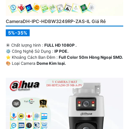
CameraDH-IPC-HDBW3249RP-ZAS-IL Giá Rẻ
5%-35%
☀️ Chất lượng hình :
FULL HD 1080P .
⚙ Công Nghệ Sử Dụng :
IP POE.
⭐ Khoảng Cách Ban Đêm :
Full Color 50m Hồng Ngoại SMD.
🎨 Loại Camera
Dome Kim loại.
️ƒ Ưu Điểm :
Thu Âm.