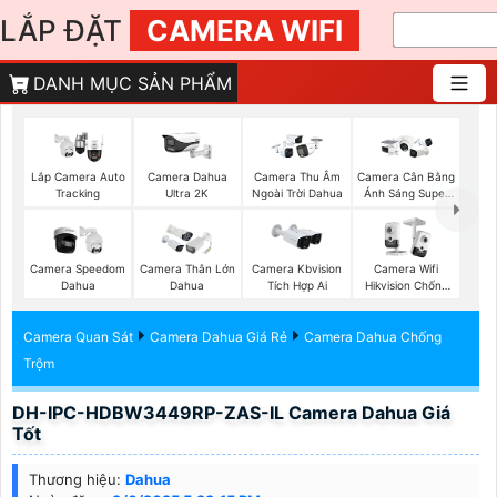
LẮP ĐẶT
CAMERA WIFI
DANH MỤC SẢN PHẨM
Lắp Camera Auto
Camera Dahua
Camera Thu Âm
Camera Cân Bằng
Tracking
Ultra 2K
Ngoài Trời Dahua
Ánh Sáng Super
Adapt
Camera Speedom
Camera Thân Lớn
Camera Kbvision
Camera Wifi
Dahua
Dahua
Tích Hợp Ai
Hikvision Chống
Trộm
Camera Quan Sát
Camera Dahua Giá Rẻ
Camera Dahua Chống
Trộm
DH-IPC-HDBW3449RP-ZAS-IL Camera Dahua Giá
Tốt
Thương hiệu:
Dahua