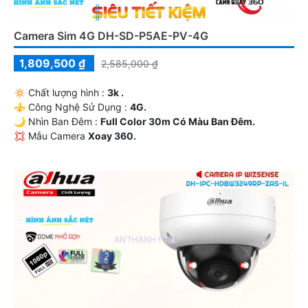
Camera Sim 4G DH-SD-P5AE-PV-4G
1,809,500 ₫
2,585,000 ₫
🔅 Chất lượng hình :
3k .
⚜️ Công Nghệ Sử Dụng :
4G.
🌙 Nhìn Ban Đêm :
Full Color 30m Có Màu Ban Ðêm.
💢 Mẫu Camera
Xoay 360.
️♚ Tích Hợp :
Công Nghệ AI.