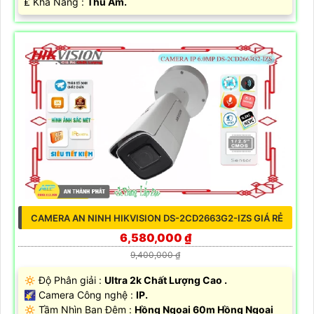
️₤ Khả Năng :
Thu Âm.
CAMERA AN NINH HIKVISION DS-2CD2663G2-IZS GIÁ RẺ
6,580,000 ₫
9,400,000 ₫
🔅 Độ Phân giải :
Ultra 2k Chất Lượng Cao .
🌠 Camera Công nghệ :
IP.
🔅 Tầm Nhìn Ban Đêm :
Hồng Ngoại 60m Hồng Ngoại