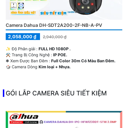
Camera Dahua DH-SDT2A200-2F-NB-A-PV
2,058,000 ₫
2,940,000 ₫
✨ Độ Phân giải :
FULL HD 1080P .
⚒ Trang Bị Công Nghệ :
IP POE.
❃ Xem Được Ban Đêm :
Full Color 30m Có Màu Ban Ðêm.
🎲 Camera Dòng
Kim loại + Nhựa.
️📡 Đặt Điểm :
Thu Âm Và Loa.
GÓI LẮP CAMERA SIÊU TIẾT KIỆM