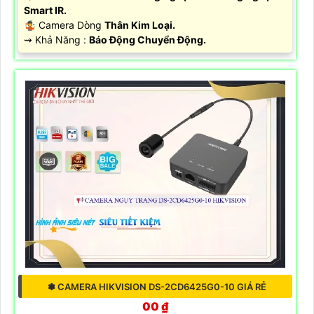
Smart IR.
🤹 Camera Dòng
Thân Kim Loại.
️⇝ Khả Năng :
Báo Động Chuyển Động.
✽ CAMERA HIKVISION DS-2CD6425G0-10 GIÁ RẺ
00 ₫