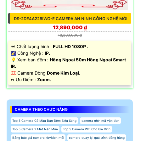
DS-2DE4A225IWG-E CAMERA AN NINH CÔNG NGHỆ MỚI
12,890,000 ₫
18,390,000 ₫
☀️ Chất lượng hình :
FULL HD 1080P .
🌠 Công Nghệ :
IP.
💡 Xem ban đêm :
Hồng Ngoại 50m Hồng Ngoại Smart
IR.
💢 Camera Dòng
Dome Kim Loại.
️↭ Ưu Điểm :
Zoom.
CAMERA THEO CHỨC NĂNG
Top 5 Camera Có Màu Ban Đêm Siêu Sáng
camera nhìn mã vận đơn
Top 5 Camera 2 Mắt Nên Mua
Top 5 Camera Wifi Cho Gia Đình
Bảng báo giá camera kbvision mới
camera quay lại quá trình đóng hàng