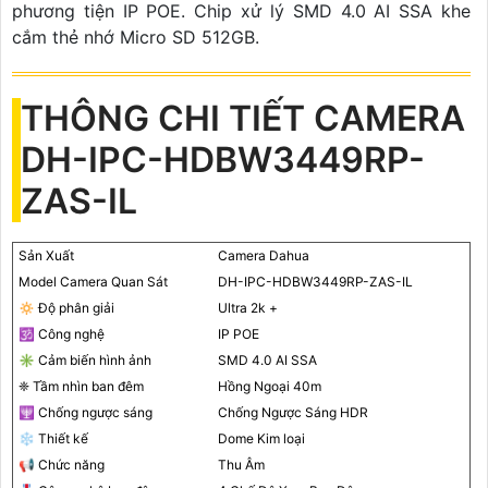
phương tiện IP POE. Chip xử lý SMD 4.0 AI SSA khe
cắm thẻ nhớ Micro SD 512GB.
THÔNG CHI TIẾT CAMERA
DH-IPC-HDBW3449RP-
ZAS-IL
Sản Xuất
Camera Dahua
Model Camera Quan Sát
DH-IPC-HDBW3449RP-ZAS-IL
🔅 Độ phân giải
Ultra 2k +
🕉️ Công nghệ
IP POE
✳️ Cảm biến hình ảnh
SMD 4.0 AI SSA
❈ Tầm nhìn ban đêm
Hồng Ngoại 40m
🕎 Chống ngược sáng
Chống Ngược Sáng HDR
❄ Thiết kế
Dome Kim loại
📢 Chức năng
Thu Âm