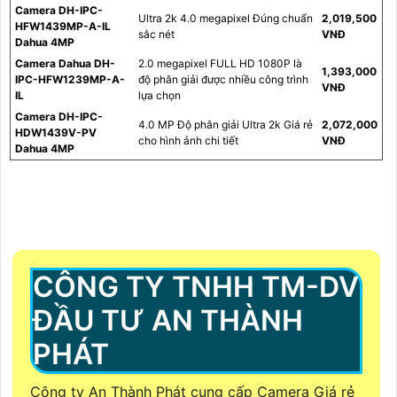
Camera DH-IPC-
Ultra 2k 4.0 megapixel Đúng chuẩn
2,019,500
HFW1439MP-A-IL
sắc nét
VNĐ
Dahua 4MP
Camera Dahua DH-
2.0 megapixel FULL HD 1080P là
1,393,000
IPC-HFW1239MP-A-
độ phân giải được nhiều công trình
VNĐ
IL
lựa chọn
Camera DH-IPC-
4.0 MP Độ phân giải Ultra 2k Giá rẻ
2,072,000
HDW1439V-PV
cho hình ảnh chi tiết
VNĐ
Dahua 4MP
CÔNG TY TNHH TM-DV
ĐẦU TƯ AN THÀNH
PHÁT
Công ty An Thành Phát cung cấp Camera Giá rẻ