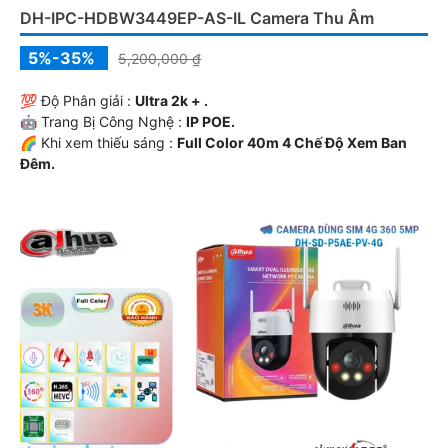
DH-IPC-HDBW3449EP-AS-IL Camera Thu Âm
5%-35%
5,200,000 ₫
💯 Độ Phân giải :
Ultra 2k + .
🤖️ Trang Bị Công Nghệ :
IP POE.
🌈 Khi xem thiếu sáng :
Full Color 40m 4 Chế Độ Xem Ban
Đêm.
🤹 Loại Camera
Thân Kim loại.
️⇝ Chức Năng :
Thu Âm.