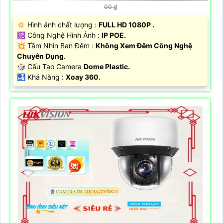
00 ₫
🔅 Hình ảnh chất lượng :
FULL HD 1080P .
🕉️ Công Nghệ Hình Ảnh :
IP POE.
💥 Tầm Nhìn Ban Đêm :
Không Xem Đêm Công Nghệ
Chuyên Dụng.
🎲 Cấu Tạo Camera
Dome Plastic.
️🛃 Khả Năng :
Xoay 360.