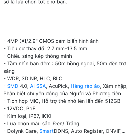
sở là lựa chọn tốt cho bạn.
- 4MP @1/2.9" CMOS cảm biến hình ảnh
- Tiêu cự thay đổi 2.7 mm–13.5 mm
- Chiếu sáng kép thông minh
- Tầm nhìn ban đêm : 50m hồng ngoại, 50m đèn trợ
sáng
- WDR, 3D NR, HLC, BLC
-
SMD
4.0,
AI SSA
, AcuPick,
Hàng rào ảo
, Xâm nhập,
Phân biệt chuyển động của Người và Phương tiện
- Tích hợp MIC, Hỗ trợ thẻ nhớ lên lến đến 512GB
- 12VDC, PoE
- Kim loại, IP67, IK10
- Lựa chọn màu sắc: Đen/ Trắng
- Dolynk Care,
Smart
DDNS, Auto Register, ONVIF,...