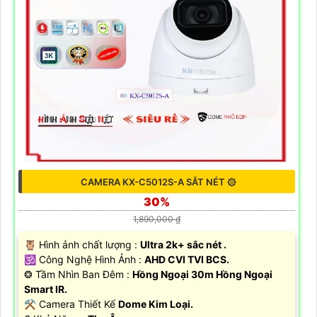
CAMERA KX-C5012S-A SẮT NÉT ۞
30%
1,890,000 ₫
🦉 Hình ảnh chất lượng :
Ultra 2k+ sắc nét .
🕉️ Công Nghệ Hình Ảnh :
AHD CVI TVI BCS.
❂ Tầm Nhìn Ban Đêm :
Hồng Ngoại 30m Hồng Ngoại
Smart IR.
⚒ Camera Thiết Kế
Dome Kim Loại.