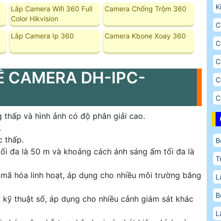
K
Lắp Camera Wifi 360 Full
Camera Chống Trộm 360
Color Hikvision
C
Lắp Camera Ip 360
Camera Kbone Xoay 360
C
C
Ề CAMERA DH-IPC-
C
C
thấp và hình ảnh có độ phân giải cao.
.
c thấp.
B
tối đa là 50 m và khoảng cách ánh sáng ấm tối đa là
T
mã hóa linh hoạt, áp dụng cho nhiều môi trường băng
L
B
kỹ thuật số, áp dụng cho nhiều cảnh giám sát khác
L