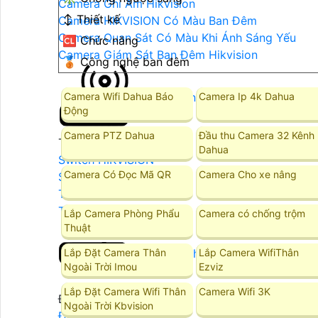
Camera Ghi Âm Hikvision
↕️ Thiết kế
Camera HIKVISION Có Màu Ban Đêm
Camera Quan Sát Có Màu Khi Ánh Sáng Yếu
🆑 Chức năng
Camera Giám Sát Ban Đêm Hikvision
🥉 Công nghệ ban đêm
Camera Wifi Dahua Báo
Camera Ip 4k Dahua
Thiết Bị Mạng
Động
Camera PTZ Dahua
Đầu thu Camera 32 Kênh
Thiết Bị Mạng
Dahua
Switch HIKVISION
Camera Có Đọc Mã QR
Camera Cho xe nâng
Switch Dahua
Thiết Bị Mạng Ruijie
Thiết Bị Mạng KBvision
Lắp Camera Phòng Phẩu
Camera có chống trộm
Thuật
Lắp Đặt Camera Thân
Lắp Camera WifiThân
Đầu Ghi Hình
Ngoài Trời Imou
Ezviz
Lắp Đặt Camera Wifi Thân
Camera Wifi 3K
Đầu Ghi Camera
Ngoài Trời Kbvision
Đầu Ghi Dahua