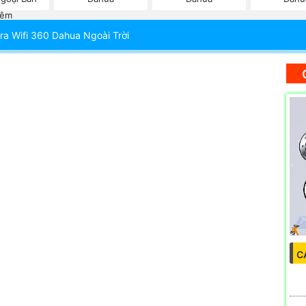
êm
a Wifi 360 Dahua Ngoài Trời
C