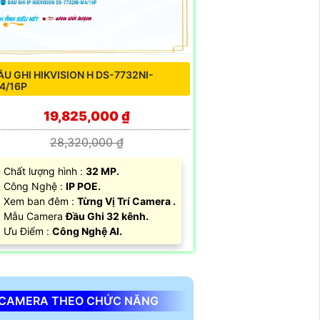
ẦU GHI HIKVISION H DS-7732NI-
4/16P
19,825,000 ₫
28,320,000 ₫
 Chất lượng hình :
32 MP.
 Công Nghệ :
IP POE.
 Xem ban đêm :
Từng Vị Trí Camera .
 Mẫu Camera
Đầu Ghi 32 kênh.
 Ưu Điểm :
Công Nghệ AI.
CAMERA THEO CHỨC NĂNG