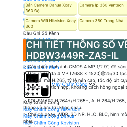
Bán Camera Dahua Xoay
Camera Ip 360 Vantech
Đầu Ghi Hikvision
360 Độ
Đầu Ghi Kbvision
Đầu Ghi Vantech
Camera Wifi Hikvision Xoay
Camera 360 Trong Nhà
Đầu Ghi Wifi
360
Đầu Ghi Số Kênh
Đầu Ghi 4 Kênh
CHI TIẾT THÔNG SỐ V
Đầu Ghi 8 Kênh
HDBW3449R-ZAS-IL
Đầu Ghi 16 Kênh
Đầu Ghi 32 Kênh
> Cảm biến hình ảnh CMOS 4 MP 1/2.9", độ sáng 
Đầu Ghi 64 Kênh
> Đầu ra tối đa 4 MP (2688 × 1520)@25/30 fps
> Bộ giải mã H.265, tỷ lệ nén cao, tốc độ bit cự
Máy Chấm Công
> Đèn đa lõi tích hợp, khoảng cách hồng ngoại 
50 m.
> ROI, SMART H.264+/H.265+, AI H.264/H.265, 
Máy Chấm Công
thông và lưu trữ khác nhau.
Máy Chấm Công Hikvision
> Chế độ xoay, WDR, 3D NR, HLC, BLC, hình mờ 
Máy Chấm Công Dahua
nhau.
Máy Chấm Công Kbvision