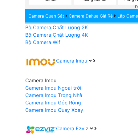
Bộ Camera Starlight
Đ
Bộ Camera Báo Động
Camera Quan Sát
Camera Dahua Giá Rẻ
Lắp Camer
Bộ Camera có Ghi Âm
Bộ Camera Chất Lượng 2K
Bộ Camera Chất Lượng 4K
Bộ Camera Wifi
Camera Imou
Camera Imou
Camera Imou Ngoài trời
Camera Imou Trong Nhà
Camera Imou Góc Rộng
Camera Imou Quay Xoay
Camera Ezviz