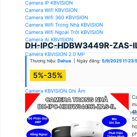
Camera IP KBVISION
Camera Wifi KBVISION
Camera Wifi 360 KBVISION
Camera Wifi Trong Nhà KBVISION
Camera Wifi Ngoài Trời KBVISION
Camera Ai KBVISION
DH-IPC-HDBW3449R-ZAS-IL
Camera KBVISION XOAY 360
Camera KBVISION 2.0 MP
Thương hiệu:
Dahua
Ngày đăng:
5/9/2025 11:23:
Camera KBVISION 4.0 MP
Camera KBVISION 8.0 MP
5%-35%
LẮP ĐẶT CAMERA KBVISION
Camera KBVISION Báo Động
Camera KBVISION Ghi Âm
C
Camera KBVISION Zoom Xa
ma
Camera KBVISION có Màu Ban Đêm
4M
Camera KBVISION có Màu Sắc Khi Ánh Sáng Yế
50
Camera Quan Sát Ban Đêm Rõ Nét KBVISION
hợ
ph