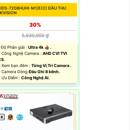
 IDS-7208HUHI-M1/E(C) ĐẦU THU
IKVISION
30%
5,930,000 ₫
 Độ Phân giải :
Ultra 4k 👍🏾 .
 Công Nghệ Camera :
AHD CVI TVI
CS.
 Xem ban đêm :
Từng Vị Trí Camera .
 Camera Dòng
Đầu Ghi 8 kênh.
 Ưu Điểm :
Công Nghệ AI.