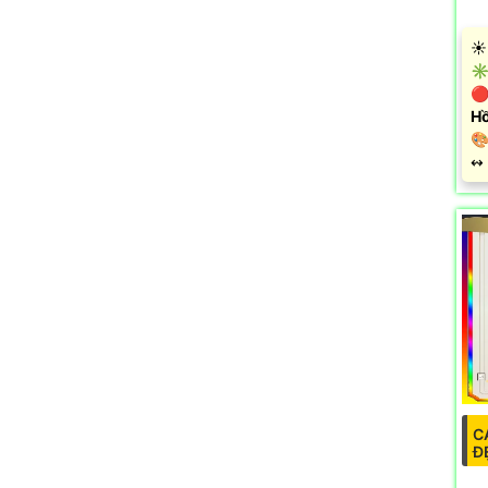
☀️
✳️
🔴
Hồ

️↭
C
Đ