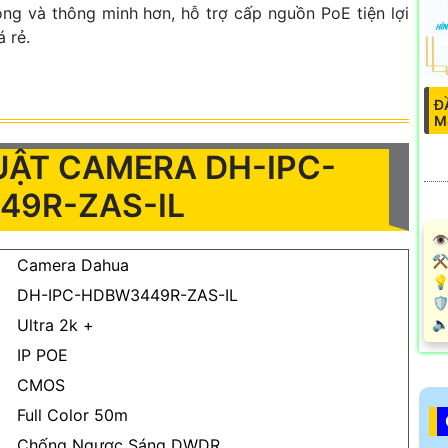
ng và thông minh hơn, hỗ trợ cấp nguồn PoE tiện lợi
á rẻ.
Đ
M
UẬT CAMERA DH-IPC-
49R-ZAS-IL
👁
⚒
Camera Dahua
💡
DH-IPC-HDBW3449R-ZAS-IL

️
Ultra 2k +
IP POE
CMOS
Full Color 50m
Chống Ngược Sáng DWDR