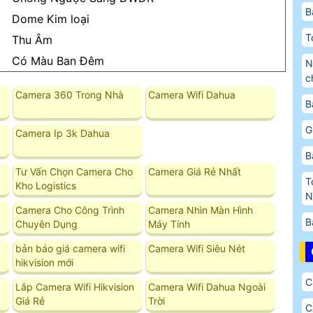
B
Dome Kim loại
T
Thu Âm
Có Màu Ban Ðêm
N
ch
Camera 360 Trong Nhà
Camera Wifi Dahua
B
G
Camera Ip 3k Dahua
B
Tư Vấn Chọn Camera Cho
Camera Giá Rẻ Nhất
T
Kho Logistics
N
Camera Cho Công Trình
Camera Nhìn Màn Hình
B
Chuyên Dụng
Máy Tính
bản báo giá camera wifi
Camera Wifi Siêu Nét
hikvision mới
C
Lắp Camera Wifi Hikvision
Camera Wifi Dahua Ngoài
Giá Rẻ
Trời
C