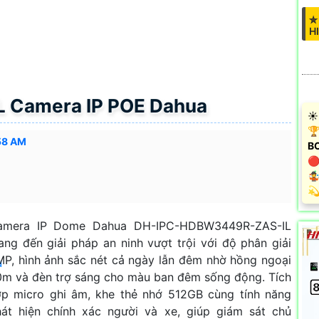
✮
H
 Camera IP POE Dahua
☀️
🏆
58 AM
B
🔴

️
amera IP Dome Dahua DH-IPC-HDBW3449R-ZAS-IL
ng đến giải pháp an ninh vượt trội với độ phân giải
P, hình ảnh sắc nét cả ngày lẫn đêm nhờ hồng ngoại
u
m và đèn trợ sáng cho màu ban đêm sống động. Tích
p micro ghi âm, khe thẻ nhớ 512GB cùng tính năng
át hiện chính xác người và xe, giúp giám sát chủ