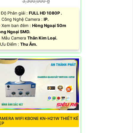
3,300,000 ₫
 Độ Phân giải :
FULL HD 1080P .
 Công Nghệ Camera :
IP.
 Xem ban đêm :
Hồng Ngoại 50m
ng Ngoại SMD.
 Mẫu Camera
Thân Kim Loại.
 Ưu Điểm :
Thu Âm.
AMERA WIFI KBONE KN-H21W THIẾT KẾ
ẸP