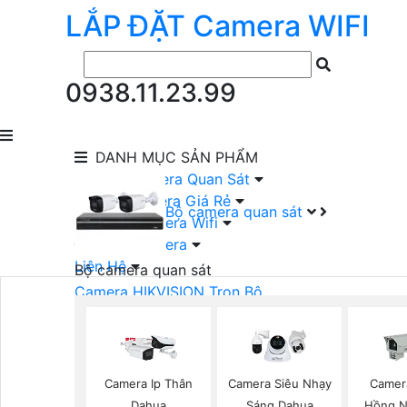
LẮP ĐẶT
Camera
WIFI
0938.11.23.99
DANH MỤC
SẢN PHẨM
lắp Đặt Camera Quan Sát
Lắp Bộ Camera Giá Rẻ
Bộ camera quan sát
Lắp Đặt Camera Wifi
Đầu Ghi Camera
Liên Hệ
Bộ camera quan sát
Camera HIKVISION Trọn Bộ
Camera KBVISION Trọn Bộ
Camera DAHUA Trọn Bộ
Camera giá Rẻ Trọn Bộ
Bộ Camera Nên Dùng
Camera Ip Thân
Camera Siêu Nhạy
Camer
Bộ Camera Có Màu Ban Đêm
Dahua
Sáng Dahua
Hồng N