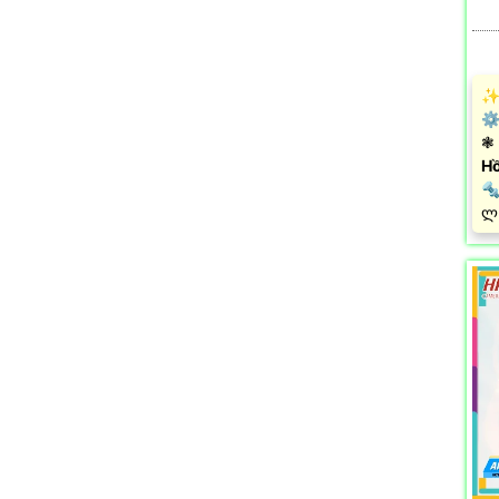
✨ 
⚙ 
❃ 
Hồ
🔩
️ლ