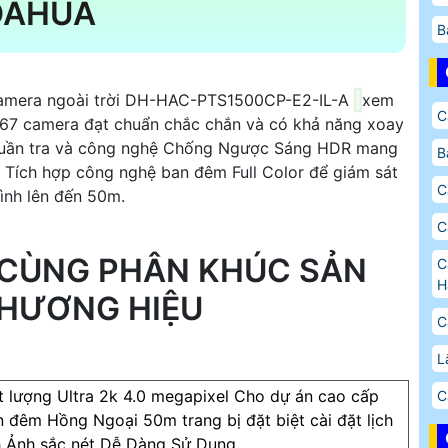
 DAHUA
B
camera ngoài trời DH-HAC-PTS1500CP-E2-IL-A
xem
C
IP67 camera đạt chuẩn chắc chắn và có khả năng xoay
 tuần tra và công nghệ Chống Ngược Sáng HDR mang
B
ng. Tích hợp công nghệ ban đêm Full Color để giám sát
C
hình lên đến 50m.
C
 CÙNG PHÂN KHÚC SẢN
C
H
THƯƠNG HIỆU
C
L
t lượng Ultra 2k 4.0 megapixel Cho dự án cao cấp
C
 đêm Hồng Ngoại 50m trang bị đặt biệt cài đặt lịch
nh Ảnh sắc nét Dễ Dàng Sử Dụng