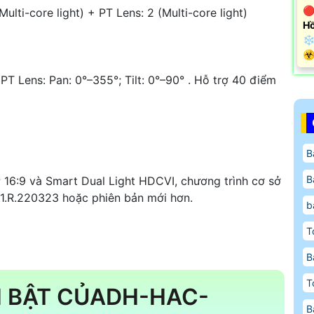
🔴
lti-core light) + PT Lens: 2 (Multi-core light)
Hồ
❄
️☣
 PT Lens: Pan: 0°–355°; Tilt: 0°–90° . Hỗ trợ 40 điểm
B
B
16:9 và Smart Dual Light HDCVI, chương trình cơ sở
1.R.220323 hoặc phiên bản mới hơn.
b
T
B
T
 BẬT CỦADH-HAC-
B