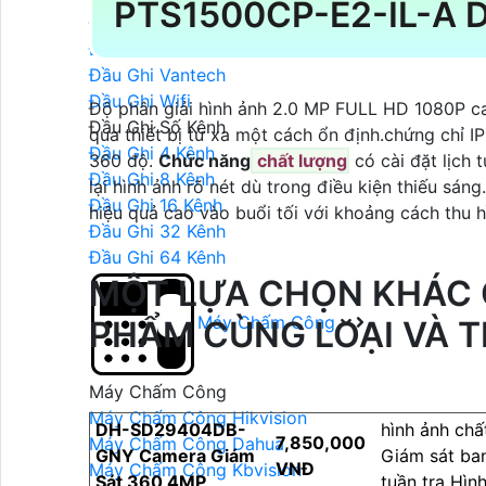
PTS1500CP-E2-IL-A
Đầu Ghi Hikvision
Đầu Ghi Kbvision
Đầu Ghi Vantech
Đầu Ghi Wifi
Độ phân giải hình ảnh 2.0 MP FULL HD 1080P 
Đầu Ghi Số Kênh
qua thiết bị từ xa một cách ổn định.chứng chỉ 
Đầu Ghi 4 Kênh
360 độ.
Chức năng
chất lượng
có cài đặt lịch
Đầu Ghi 8 Kênh
lại hình ảnh rõ nét dù trong điều kiện thiếu sá
Đầu Ghi 16 Kênh
hiệu quả cao vào buổi tối với khoảng cách thu 
Đầu Ghi 32 Kênh
Đầu Ghi 64 Kênh
MỘT LỰA CHỌN KHÁC
Máy Chấm Công
PHẨM CÙNG LOẠI VÀ 
Máy Chấm Công
Máy Chấm Công Hikvision
DH-SD29404DB-
hình ảnh chấ
7,850,000
Máy Chấm Công Dahua
GNY Camera Giám
Giám sát ban
VNĐ
Máy Chấm Công Kbvision
Sát 360 4MP
tuần tra Hì