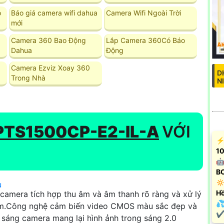
o
Báo giá camera wifi dahua
Camera Wifi Ngoài Trời
mới
Camera 360 Bao Động
Lắp Camera 360Có Báo
Dahua
Động
Camera Ezviz Xoay 360
D
Trong Nhà
N
TS1500CP-E2-IL-A
VỚI
️⚡
10
🤖
B
🔅
u
Hồ
 camera tích hợp thu âm và âm thanh rõ ràng và xử lý

đêm.Công nghệ cảm biến video CMOS màu sắc đẹp và
️✔
ợ sáng camera mang lại hình ảnh trong sáng 2.0