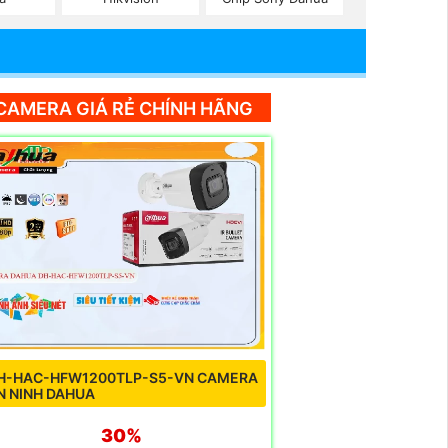
CAMERA GIÁ RẺ CHÍNH HÃNG
H-HAC-HFW1200TLP-S5-VN CAMERA
N NINH DAHUA
30%