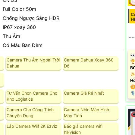
CMOS
Full Color 50m
C
Chống Ngược Sáng HDR
H
IP67 xoay 360
Thu Âm
Có Màu Ban Ðêm
️
Camera Thu Âm Ngoài Trời
Camera Dahua Xoay 360
🏆
Dahua
Độ
B
🔅
Hồ
♊
Tư Vấn Chọn Camera Cho
Camera Giá Rẻ Nhất
️
Kho Logistics
Camera Cho Công Trình
Camera Nhìn Màn Hình
Chuyên Dụng
Máy Tính
Lắp Camera Wiif 2K Ezviz
Báo giá camera wifi
hikvision