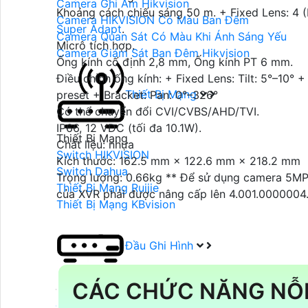
Camera Ghi Âm Hikvision
Khoảng cách chiếu sáng 50 m. + Fixed Lens: 4 (Mu
Camera HIKVISION Có Màu Ban Đêm
Super Adapt
.
Camera Quan Sát Có Màu Khi Ánh Sáng Yếu
Micrô tích hợp.
Camera Giám Sát Ban Đêm Hikvision
Ống kính cố định 2,8 mm, Ống kính PT 6 mm.
Điều chỉnh ống kính: + Fixed Lens: Tilt: 5°–10° +
Thiết Bị Mạng
preset + Bracket: Pan: 0°–326°
Có thể chuyển đổi CVI/CVBS/AHD/TVI.
IP66, 12 VDC (tối đa 10.1W).
Thiết Bị Mạng
Chất liệu: nhựa
Switch HIKVISION
Kích thước: 162.5 mm × 122.6 mm × 218.2 mm
Switch Dahua
Trọng lượng: 0.66kg ** Để sử dụng camera 5MP 
Thiết Bị Mạng Ruijie
của XVR phải được nâng cấp lên 4.001.0000004.
Thiết Bị Mạng KBvision
Đầu Ghi Hình
CÁC CHỨC NĂNG NỖI
Đầu Ghi Camera
Đầu Ghi Dahua