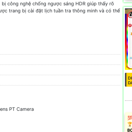
g bị công nghệ chống ngược sáng HDR giúp thấy rõ
c trang bị cài đặt lịch tuần tra thông minh và có thể
D
D
Lens PT Camera
💯
🏆
B