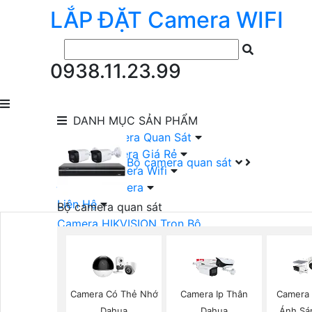
LẮP ĐẶT
Camera
WIFI
0938.11.23.99
DANH MỤC
SẢN PHẨM
lắp Đặt Camera Quan Sát
Lắp Bộ Camera Giá Rẻ
Bộ camera quan sát
Lắp Đặt Camera Wifi
Đầu Ghi Camera
Liên Hệ
Bộ camera quan sát
Camera HIKVISION Trọn Bộ
Camera KBVISION Trọn Bộ
Camera DAHUA Trọn Bộ
Camera giá Rẻ Trọn Bộ
Bộ Camera Nên Dùng
Camera Có Thẻ Nhớ
Camera Ip Thân
Camera 
Bộ Camera Có Màu Ban Đêm
Dahua
Dahua
Ánh Sá