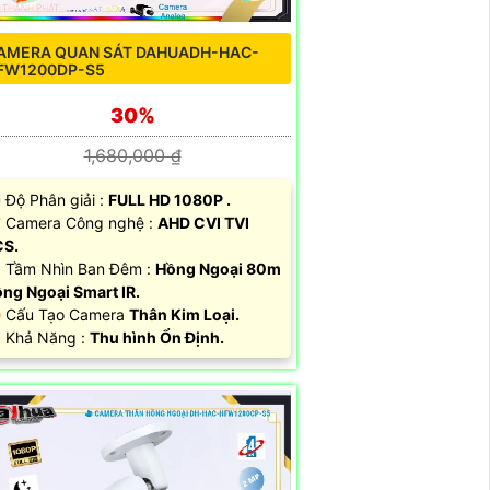
AMERA QUAN SÁT DAHUADH-HAC-
FW1200DP-S5
30%
1,680,000 ₫
 Độ Phân giải :
FULL HD 1080P .
 Camera Công nghệ :
AHD CVI TVI
CS.
 Tầm Nhìn Ban Đêm :
Hồng Ngoại 80m
ng Ngoại Smart IR.
 Cấu Tạo Camera
Thân Kim Loại.
 Khả Năng :
Thu hình Ổn Định.