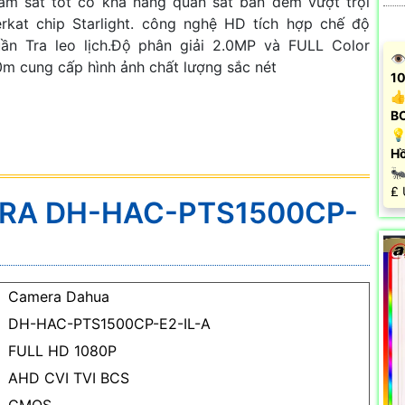
ám sát tốt có khả năng quan sát ban đêm vượt trội
rkat chip Starlight. công nghệ HD tích hợp chế độ
ần Tra leo lịch.Độ phân giải 2.0MP và FULL Color
👁
m cung cấp hình ảnh chất lượng sắc nét
10
👍
B
💡
Hồ

️₤
ERA DH-HAC-PTS1500CP-
Camera Dahua
DH-HAC-PTS1500CP-E2-IL-A
FULL HD 1080P
AHD CVI TVI BCS