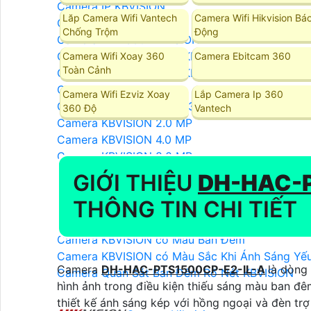
Camera IP KBVISION
Lăp Camera Wifi Vantech
Camera Wifi Hikvision Bá
Camera Wifi KBVISION
Chống Trộm
Động
Camera Wifi 360 KBVISION
Camera Wifi Trong Nhà KBVISION
Camera Wifi Xoay 360
Camera Ebitcam 360
Toàn Cảnh
Camera Wifi Ngoài Trời KBVISION
Camera Ai KBVISION
Camera Wifi Ezviz Xoay
Lắp Camera Ip 360
Camera KBVISION XOAY 360
360 Độ
Vantech
Camera KBVISION 2.0 MP
Camera KBVISION 4.0 MP
Camera KBVISION 8.0 MP
LẮP ĐẶT CAMERA KBVISION
GIỚI THIỆU
DH-HAC-P
Camera KBVISION Báo Động
THÔNG TIN CHI TIẾT
Camera KBVISION Ghi Âm
Camera KBVISION Zoom Xa
Camera KBVISION có Màu Ban Đêm
Camera KBVISION có Màu Sắc Khi Ánh Sáng Yế
Camera
DH-HAC-PTS1500CP-E2-IL-A
là dòng
Camera Quan Sát Ban Đêm Rõ Nét KBVISION
hình ảnh trong điều kiện thiếu sáng màu ban 
thiết kế ánh sáng kép với hồng ngoại và đèn tr