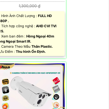
1,300,000 ₫
 Hình Ành Chất Lượng :
FULL HD
80P .
 Tích hợp công nghệ :
AHD CVI TVI
CS.
 Xem ban đêm :
Hồng Ngoại 40m
ng Ngoại Smart IR.
 Camera Theo Mẫu
Thân Plastic.
 Ưu Điểm :
Thu hình Ổn Định.