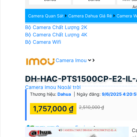
Bộ Camera Starlight
Ad
Bộ Camera Báo Động
Camera Quan Sát
Camera Dahua Giá Rẻ
Camera Wi
Bộ Camera có Ghi Âm
Bộ Camera Chất Lượng 2K
Bộ Camera Chất Lượng 4K
Bộ Camera Wifi
Camera Imou
DH-HAC-PTS1500CP-E2-IL-A
Camera Imou
Camera Imou Ngoài trời
Camera Imou Trong Nhà
Thương hiệu:
Dahua
Ngày đăng:
9/6/2025 4:20:
Camera Imou Góc Rộng
1,757,000 ₫
2,510,000 ₫
Camera Imou Quay Xoay
Camera Ezviz
C