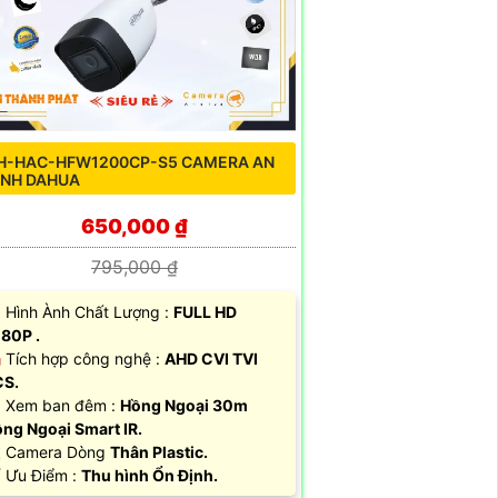
H-HAC-HFW1200CP-S5 CAMERA AN
INH DAHUA
650,000 ₫
795,000 ₫
 Hình Ành Chất Lượng :
FULL HD
80P .
️ Tích hợp công nghệ :
AHD CVI TVI
CS.
 Xem ban đêm :
Hồng Ngoại 30m
ng Ngoại Smart IR.
 Camera Dòng
Thân Plastic.
️ Ưu Điểm :
Thu hình Ổn Định.