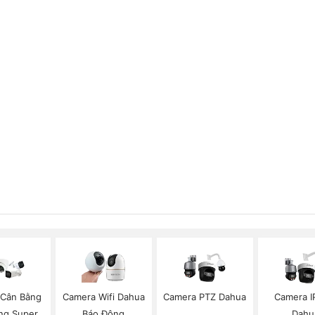
Cân Bằng
Camera Wifi Dahua
Camera PTZ Dahua
Camera I
ng Super
Báo Động
Dahu