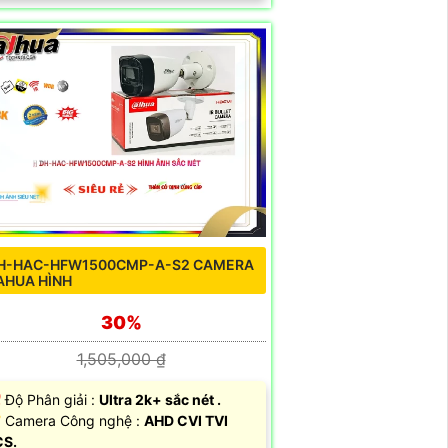
H-HAC-HFW1500CMP-A-S2 CAMERA
AHUA HÌNH
30%
1,505,000 ₫
 Độ Phân giải :
Ultra 2k+ sắc nét .
 Camera Công nghệ :
AHD CVI TVI
CS.