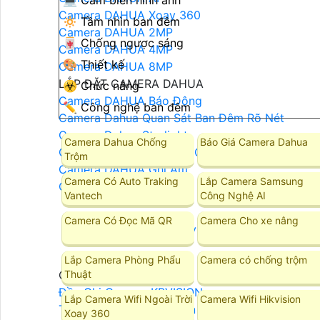
💻 Cảm biến hình ảnh
Camera DAHUA Xoay 360
🔅 Tầm nhìn ban đêm
Camera DAHUA 2MP
🀄 Chống ngược sáng
Camera DAHUA 4MP
🎨 Thiết kế
Camera DAHUA 8MP
LẮP ĐẶT CAMERA DAHUA
☣️ Chức năng
Camera DAHUA Báo Động
✏ Công nghệ ban đêm
Camera Dahua Quan Sát Ban Đêm Rõ Nét
Camera Dahua Starlight
Camera Dahua Chống
Báo Giá Camera Dahua
Camera Dahua Ban Đêm Có Màu
Trộm
Camera DAHUA Ghi Âm
Camera Có Auto Traking
Lắp Camera Samsung
Camera DAHUA Zoom
Vantech
Công Nghệ AI
Camera Có Đọc Mã QR
Camera Cho xe nâng
Camera Kbvision
Lắp Camera Phòng Phẩu
Camera có chống trộm
Camera Kbvision
Thuật
Đầu Ghi Camera KBVISION
Lắp Camera Wifi Ngoài Trời
Camera Wifi Hikvision
Trọn Bộ Camera KBvision
Xoay 360