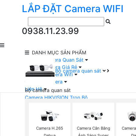
LẮP ĐẶT
Camera
WIFI
0938.11.23.99
DANH MỤC
SẢN PHẨM
lắp Đặt Camera Quan Sát
Lắp Bộ Camera Giá Rẻ
Bộ camera quan sát
Lắp Đặt Camera Wifi
Đầu Ghi Camera
Liên Hệ
Bộ camera quan sát
Camera HIKVISION Trọn Bộ
Camera KBVISION Trọn Bộ
Camera DAHUA Trọn Bộ
Camera giá Rẻ Trọn Bộ
Bộ Camera Nên Dùng
Camera H.265
Camera Cân Bằng
Camera
Bộ Camera Có Màu Ban Đêm
Dahua
Ánh Sáng Super
Da