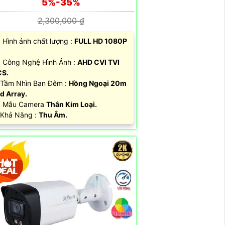
5%-35%
2,300,000 ₫
 Hình ảnh chất lượng :
FULL HD 1080P
 Công Nghệ Hình Ảnh :
AHD CVI TVI
CS.
Tầm Nhìn Ban Đêm :
Hồng Ngoại 20m
d Array.
 Mẫu Camera
Thân Kim Loại.
 Khả Năng :
Thu Âm.