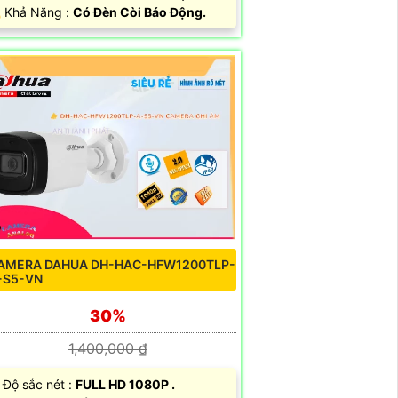
 Khả Năng :
Có Đèn Còi Báo Động.
AMERA DAHUA DH-HAC-HFW1200TLP-
-S5-VN
30%
1,400,000 ₫
 Độ sắc nét :
FULL HD 1080P .