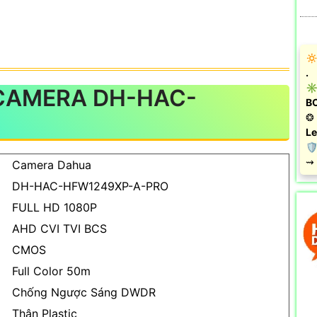
🔅
.
✳️
CAMERA DH-HAC-
B
❂ 
Le

️⇝
Camera Dahua
DH-HAC-HFW1249XP-A-PRO
FULL HD 1080P
AHD CVI TVI BCS
CMOS
Full Color 50m
Chống Ngược Sáng DWDR
Thân Plastic