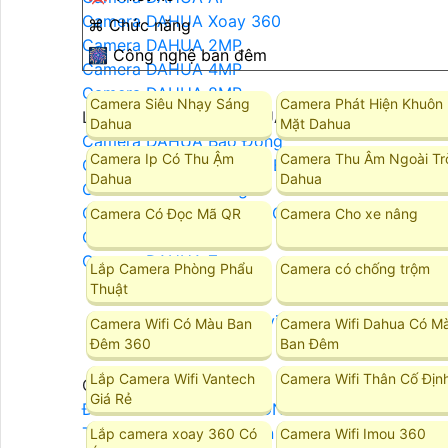
Camera DAHUA Xoay 360
⌘ Chức năng
Camera DAHUA 2MP
🎆 Công nghệ ban đêm
Camera DAHUA 4MP
Camera DAHUA 8MP
Camera Siêu Nhạy Sáng
Camera Phát Hiện Khuôn
LẮP ĐẶT CAMERA DAHUA
Dahua
Mặt Dahua
Camera DAHUA Báo Động
Camera Ip Có Thu Ậm
Camera Thu Âm Ngoài Tr
Camera Dahua Quan Sát Ban Đêm Rõ Nét
Dahua
Dahua
Camera Dahua Starlight
Camera Dahua Ban Đêm Có Màu
Camera Có Đọc Mã QR
Camera Cho xe nâng
Camera DAHUA Ghi Âm
Camera DAHUA Zoom
Lắp Camera Phòng Phẩu
Camera có chống trộm
Thuật
Camera Kbvision
Camera Wifi Có Màu Ban
Camera Wifi Dahua Có M
Đêm 360
Ban Đêm
Lắp Camera Wifi Vantech
Camera Wifi Thân Cố Địn
Camera Kbvision
Giá Rẻ
Đầu Ghi Camera KBVISION
Trọn Bộ Camera KBvision
Lắp camera xoay 360 Có
Camera Wifi Imou 360