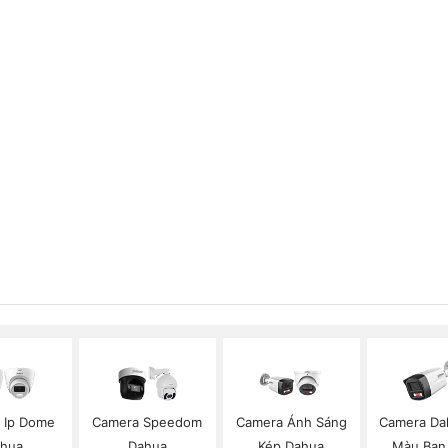
 Ip Dome
Camera Speedom
Camera Ánh Sáng
Camera Da
hua
Dahua
Kép Dahua
Màu Ban