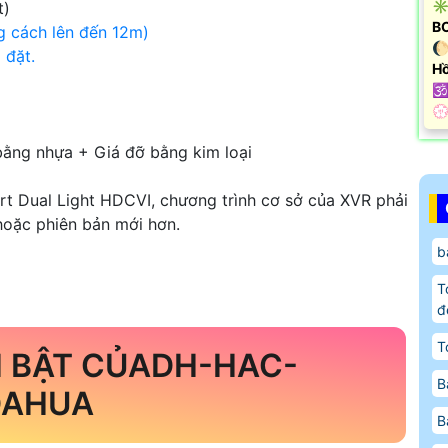
✳️
t)
B
g cách lên đến 12m)
🌔
 đặt.
Hồ
🕉
️
ằng nhựa + Giá đỡ bằng kim loại
t Dual Light HDCVI, chương trình cơ sở của XVR phải
hoặc phiên bản mới hơn.
b
T
đ
T
 BẬT CỦADH-HAC-
B
DAHUA
B