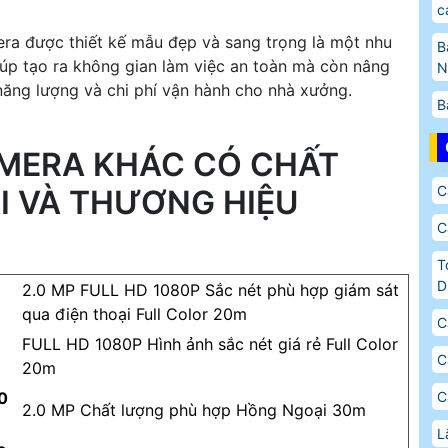
c
a được thiết kế mẫu đẹp và sang trọng là một nhu
B
iúp tạo ra không gian làm việc an toàn mà còn nâng
N
 năng lượng và chi phí vận hành cho nhà xưởng.
B
AMERA KHÁC CÓ CHẤT
C
I VÀ THƯƠNG HIỆU
C
T
D
2.0 MP FULL HD 1080P Sắc nét phù hợp giám sát
qua điện thoại Full Color 20m
C
FULL HD 1080P Hình ảnh sắc nét giá rẻ Full Color
C
20m
0
C
2.0 MP Chất lượng phù hợp Hồng Ngoại 30m
L