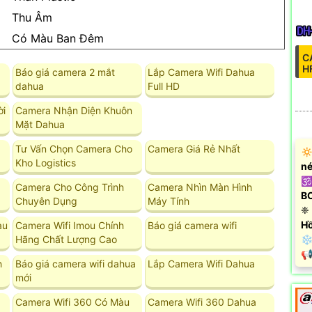
Thu Âm
Có Màu Ban Ðêm
C
H
Báo giá camera 2 mắt
Lắp Camera Wifi Dahua
dahua
Full HD
ời
Camera Nhận Diện Khuôn
Mặt Dahua
Tư Vấn Chọn Camera Cho
Camera Giá Rẻ Nhất
🔅
Kho Logistics
né
🕉
Camera Cho Công Trình
Camera Nhìn Màn Hình
B
Chuyên Dụng
Máy Tính
❈ 
Hồ
àu
Camera Wifi Imou Chính
Báo giá camera wifi
❄ 
Hãng Chất Lượng Cao
️
h
Báo giá camera wifi dahua
Lắp Camera Wifi Dahua
mới
Camera Wifi 360 Có Màu
Camera Wifi 360 Dahua