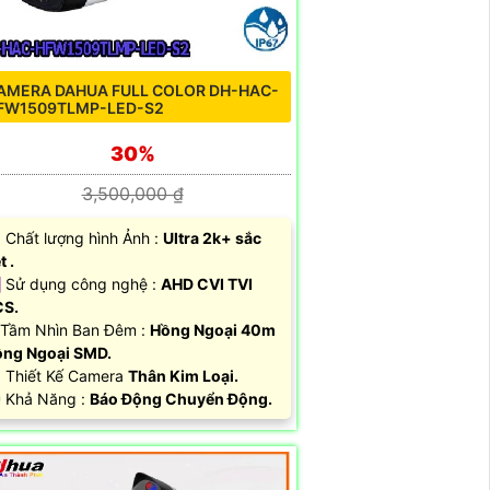
AMERA DAHUA FULL COLOR DH-HAC-
FW1509TLMP-LED-S2
30%
3,500,000 ₫
 Chất lượng hình Ảnh :
Ultra 2k+ sắc
t .
️ Sử dụng công nghệ :
AHD CVI TVI
CS.
Tầm Nhìn Ban Đêm :
Hồng Ngoại 40m
ng Ngoại SMD.
Thiết Kế Camera
Thân Kim Loại.
 Khả Năng :
Báo Động Chuyển Động.