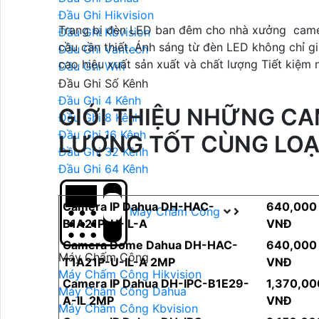
Đầu Ghi Hikvision
Trang bị đèn LED ban đêm cho nhà xưởng camer
Đầu Ghi Kbvision
cầu cần thiết. Ánh sáng từ đèn LED không chỉ g
Đầu Ghi Vantech
cao hiệu xuất sản xuất và chất lượng Tiết kiệm
Đầu Ghi Wifi
Đầu Ghi Số Kênh
Đầu Ghi 4 Kênh
GIỚI THIỆU NHỮNG C
Đầu Ghi 8 Kênh
Đầu Ghi 16 Kênh
LƯỢNG TỐT CÙNG LOẠ
Đầu Ghi 32 Kênh
Đầu Ghi 64 Kênh
Camera IP Dahua DH-HAC-
640,000
Máy Chấm Công
B1A21P-U-IL-A
VNĐ
Camera Dome Dahua DH-HAC-
640,000
Máy Chấm Công
T1A21P-U-IL-A 2MP
VNĐ
Máy Chấm Công Hikvision
Camera IP Dahua DH-IPC-B1E29-
1,370,00
Máy Chấm Công Dahua
A-IL 2MP
VNĐ
Máy Chấm Công Kbvision