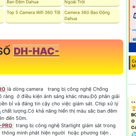
Ban Đêm Dahua
Ngoài Trời
Top 5 Camera Wifi 360 Tốt
Camera 360 Bao Động
Dahua
 SỐ
DH-HAC-
C
M
RO
là dòng camera trang bị công nghệ Chống
 ràng ở điều kiện ánh sáng khác nhau.Độ phân giải
️
bền bỉ và đáng tin cậy cho việc giám sát. Chip xử lý
🏆
à chất lượng.Có khả năng hiển thị màu sắc ban đêm
u
B
lên đến 50m.
❂ 
-PRO
trang bị công nghệ Starlight giám sát trong
Có
 thông minh phát hiện người hoặc phương tiện .
💦