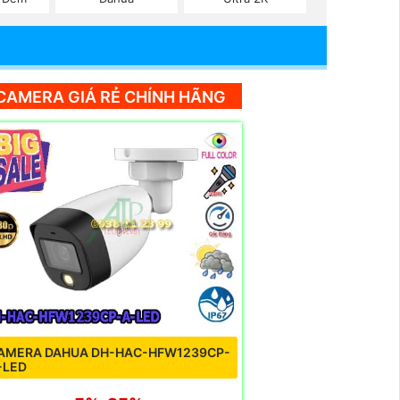
CAMERA GIÁ RẺ CHÍNH HÃNG
AMERA DAHUA DH-HAC-HFW1239CP-
-LED