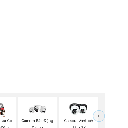
hua Có
Camera Báo Động
Camera Vantech
 Đêm
Dahua
Ultra 2K