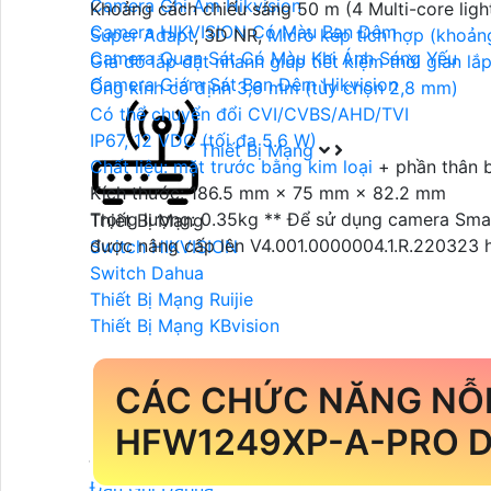
Camera Ghi Âm Hikvision
Khoảng cách chiếu sáng 50 m (4 Multi-core ligh
Camera HIKVISION Có Màu Ban Đêm
Super Adapt
, 3D NR,
Micrô kép tích hợp (khoản
Camera Quan Sát Có Màu Khi Ánh Sáng Yếu
Giá đỡ lắp đặt nhanh giúp tiết kiệm thời gian lắp
Camera Giám Sát Ban Đêm Hikvision
Ống kính cố định 3,6 mm (tùy chọn 2,8 mm)
Có thể chuyển đổi CVI/CVBS/AHD/TVI
IP67, 12 VDC (tối đa 5.6 W)
Thiết Bị Mạng
Chất liệu: mặt trước bằng
kim loại
+ phần thân b
Kích thước: 186.5 mm × 75 mm × 82.2 mm
Trọng lượng: 0.35kg ** Để sử dụng camera Smar
Thiết Bị Mạng
được nâng cấp lên V4.001.0000004.1.R.220323 
Switch HIKVISION
Switch Dahua
Thiết Bị Mạng Ruijie
Thiết Bị Mạng KBvision
CÁC CHỨC NĂNG NỖI
Đầu Ghi Hình
HFW1249XP-A-PRO 
Đầu Ghi Camera
Đầu Ghi Dahua