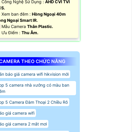
 Công Nghệ Sử Dụng :
AHD CVI TVI
CS.
 Xem ban đêm :
Hồng Ngoại 40m
ng Ngoại Smart IR.
️ Mẫu Camera
Thân Plastic.
 Ưu Điểm :
Thu Âm.
CAMERA THEO CHỨC NĂNG
ản báo giá camera wifi hikvision mới
op 5 camera nhà xưởng có màu ban
êm
op 5 Camera Đàm Thoại 2 Chiều Rõ
áo giá camera wifi
áo giá camera 2 mắt mơi