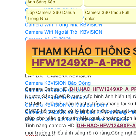
Ánh Sáng Kép
Camera IP KBVISION
Camera Wifi KBVISION
Lắp Camera 360 Dahua
Camera 360 Imou Full
Camera Wifi 360 KBVISION
Trong Nhà
color
Camera Wifi Trong Nhà KBVISION
Camera Wifi Ngoài Trời KBVISION
Camera Ai KBVISION
Camera KBVISION XOAY 360
THAM KHẢO THÔNG
Camera KBVISION 2.0 MP
HFW1249XP-A-PRO
Camera KBVISION 4.0 MP
Camera KBVISION 8.0 MP
LẮP ĐẶT CAMERA KBVISION
Camera KBVISION Báo Động
Camera Dahua HD
DH-HAC-HFW1249XP-A-P
Camera KBVISION Ghi Âm
Ngược Sáng DWDR cung cấp hình ảnh hiển thị rõ
Camera KBVISION Zoom Xa
2.0 MP Thiết kế Thân Plastic tối ưu mang lại sự 
Camera KBVISION có Màu Ban Đêm
CMOS hỗ trợ việc xử lý hình ảnh đẹp sắc nét v
Camera KBVISION có Màu Sắc Khi Ánh Sáng Yế
giúp cho việc giám sát hiệu quả khoảng cách 
Camera Quan Sát Ban Đêm Rõ Nét KBVISION
Tính năng camera HD
DH-HAC-HFW1249XP-A
môi trường thiếu ánh sáng rõ rõ ràng.Công nghê