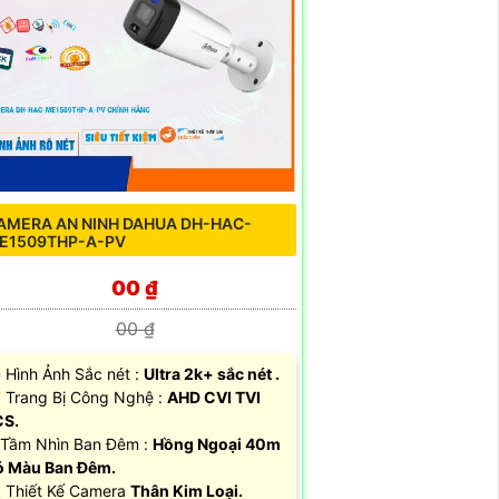
AMERA AN NINH DAHUA DH-HAC-
E1509THP-A-PV
00 ₫
00 ₫
 Hình Ảnh Sắc nét :
Ultra 2k+ sắc nét .
 Trang Bị Công Nghệ :
AHD CVI TVI
CS.
Tầm Nhìn Ban Đêm :
Hồng Ngoại 40m
 Màu Ban Đêm.
 Thiết Kế Camera
Thân Kim Loại.