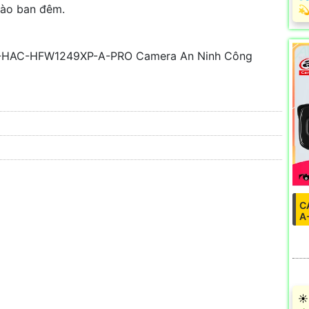
vào ban đêm.
️
H-HAC-HFW1249XP-A-PRO Camera An Ninh Công
C
a
A
☀️