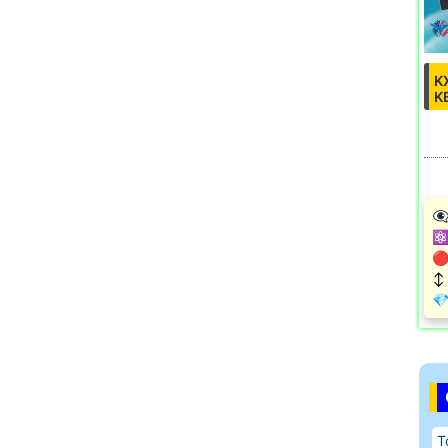
K
K
👁
⚛️
🔴
↕️
️
T