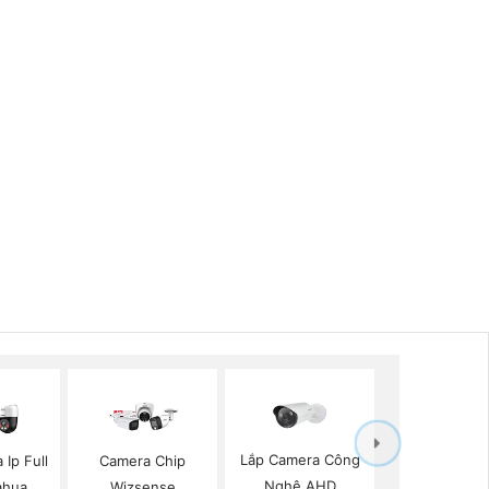
Lắp Camera Công
Ip Full
Camera Chip
Nghệ AHD
ahua
Wizsense