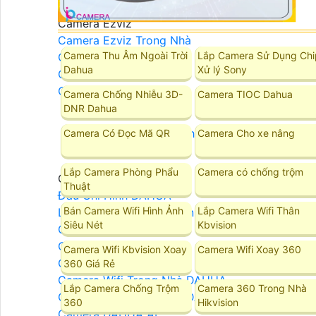
Camera Ezviz
Camera Ezviz Trong Nhà
Camera Thu Âm Ngoài Trời
Lắp Camera Sử Dụng Chi
Camera Ezviz Ngoài Trời
Dahua
Xử lý Sony
Camera Ezviz Góc Rộng
Camera Ezviz Xoay 360
Camera Chống Nhiễu 3D-
Camera TIOC Dahua
DNR Dahua
Camera Dahua
Camera Có Đọc Mã QR
Camera Cho xe nâng
Lắp Camera Phòng Phẩu
Camera có chống trộm
Camera Dahua
Thuật
Đầu Ghi Hình DAHUA
Bán Camera Wifi Hình Ảnh
Lắp Camera Wifi Thân
Lắp Camera DAHUA Trọn Bộ
Siêu Nét
Kbvision
Camera IP DAHUA
Camera Wifi DAHUA
Camera Wifi Kbvision Xoay
Camera Wifi Xoay 360
Camera Wifi 360 DAHUA
360 Giá Rẻ
Camera Wifi Trong Nhà DAHUA
Lắp Camera Chống Trộm
Camera 360 Trong Nhà
Camera Wifi Ngoài Trời DAHUA
360
Hikvision
Camera DAHUA AI