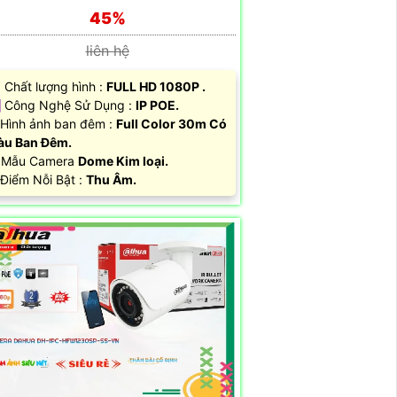
45%
liên hệ
 Chất lượng hình :
FULL HD 1080P .
 Công Nghệ Sử Dụng :
IP POE.
Hình ảnh ban đêm :
Full Color 30m Có
àu Ban Ðêm.
 Mẫu Camera
Dome Kim loại.
 Điểm Nỗi Bật :
Thu Âm.