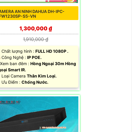
AMERA AN NINH DAHUA DH-IPC-
FW1230SP-S5-VN
1,300,000 ₫
1,910,000 ₫
 Chất lượng hình :
FULL HD 1080P .
️ Công Nghệ :
IP POE.
Xem ban đêm :
Hồng Ngoại 30m Hồng
oại Smart IR.
️ Loại Camera
Thân Kim Loại.
 Ưu Điểm :
Chống Nước.