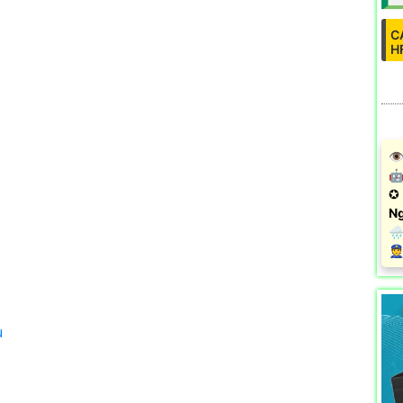
C
H
👁
🤖
✪ 
Ng
🌧
️
u