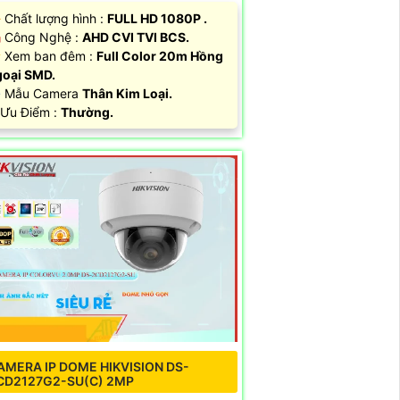
 Chất lượng hình :
FULL HD 1080P .
️ Công Nghệ :
AHD CVI TVI BCS.
 Xem ban đêm :
Full Color 20m Hồng
oại SMD.
️ Mẫu Camera
Thân Kim Loại.
 Ưu Điểm :
Thường.
AMERA IP DOME HIKVISION DS-
CD2127G2-SU(C) 2MP