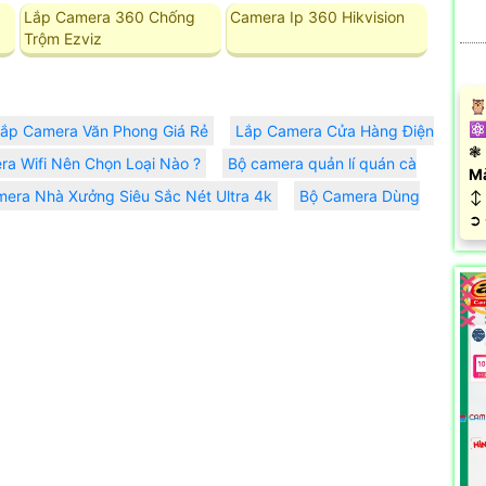
Lắp Camera 360 Chống
Camera Ip 360 Hikvision
Trộm Ezviz
🦉
⚛️
Lắp Camera Văn Phong Giá Rẻ
Lắp Camera Cửa Hàng Điện
❃ 
a Wifi Nên Chọn Loại Nào ?
Bộ camera quản lí quán cà
M
era Nhà Xưởng Siêu Sắc Nét Ultra 4k
Bộ Camera Dùng
↕️
️➲