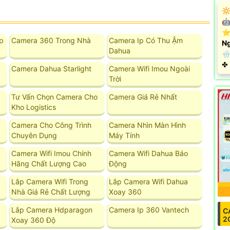
🔆
🤖
⭐
p
Camera 360 Trong Nhà
Camera Ip Có Thu Ậm
Ng
Dahua
🌧
️✤
Camera Dahua Starlight
Camera Wifi Imou Ngoài
Trời
Tư Vấn Chọn Camera Cho
Camera Giá Rẻ Nhất
Kho Logistics
Camera Cho Công Trình
Camera Nhìn Màn Hình
Chuyên Dụng
Máy Tính
Camera Wifi Imou Chính
Camera Wifi Dahua Báo
Hãng Chất Lượng Cao
Động
Lắp Camera Wifi Trong
Lắp Camera Wifi Dahua
Nhà Giá Rẻ Chất Lượng
Xoay 360
Lắp Camera Hdparagon
Camera Ip 360 Vantech
C
2
Xoay 360 Độ