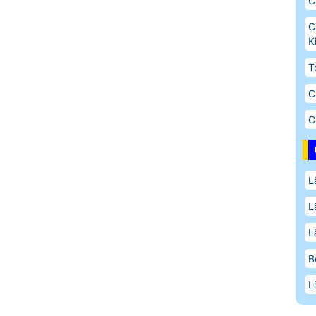
C
C
K
T
C
C
L
L
L
B
L