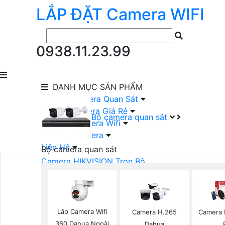
LẮP ĐẶT
Camera
WIFI
0938.11.23.99
DANH MỤC
SẢN PHẨM
lắp Đặt Camera Quan Sát
Lắp Bộ Camera Giá Rẻ
Bộ camera quan sát
Lắp Đặt Camera Wifi
Đầu Ghi Camera
Liên Hệ
Bộ camera quan sát
Camera HIKVISION Trọn Bộ
Camera KBVISION Trọn Bộ
Camera DAHUA Trọn Bộ
Camera giá Rẻ Trọn Bộ
Bộ Camera Nên Dùng
Lắp Camera Wifi
Camera H.265
Camera 
Bộ Camera Có Màu Ban Đêm
360 Dahua Ngoài
Dahua