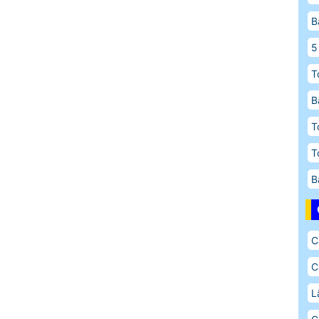
B
5
T
B
T
T
B
C
C
L