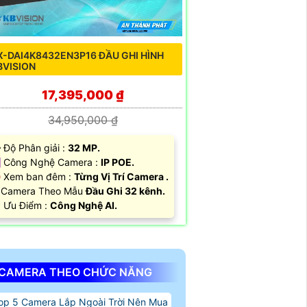
X-DAI4K8432EN3P16 ĐẦU GHI HÌNH
BVISION
17,395,000 ₫
34,950,000 ₫
️‍🗨 Độ Phân giải :
32 MP.
 Công Nghệ Camera :
IP POE.
 Xem ban đêm :
Từng Vị Trí Camera .
 Camera Theo Mẫu
Đầu Ghi 32 kênh.
 Ưu Điểm :
Công Nghệ AI.
CAMERA THEO CHỨC NĂNG
op 5 Camera Lắp Ngoài Trời Nên Mua