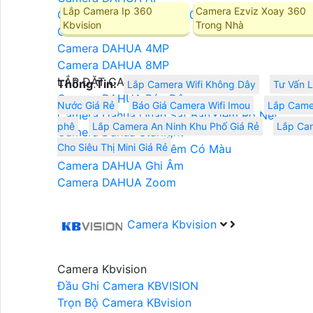
Lắp Camera Ip 360
Camera Ezviz Xoay 360
Camera DAHUA Xoay 360
Kbvision
Trong Nhà
Camera DAHUA 2MP
Camera DAHUA 4MP
Camera DAHUA 8MP
LẮP ĐẶT CAMERA DAHUA
Thông Tin:
Lắp Camera Wifi Không Dây
Tư Vấn 
Camera DAHUA Báo Động
Nước Giá Rẻ
Báo Giá Camera Wifi Imou
Lắp Camer
Camera Dahua Quan Sát Ban Đêm Rõ Nét
phê
Lắp Camera An Ninh Khu Phố Giá Rẻ
Lắp Cam
Camera Dahua Starlight
Cho Siêu Thị Mini Giá Rẻ
Camera Dahua Ban Đêm Có Màu
Camera DAHUA Ghi Âm
Camera DAHUA Zoom
Camera Kbvision
Camera Kbvision
Đầu Ghi Camera KBVISION
Trọn Bộ Camera KBvision