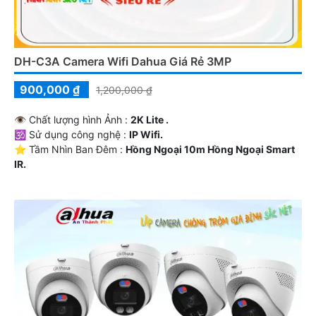
DH-C3A Camera Wifi Dahua Giá Rẻ 3MP
900,000 ₫
1,200,000 ₫
👁 Chất lượng hình Ảnh :
2K Lite .
🕉️ Sử dụng công nghệ :
IP Wifi.
⭐ Tầm Nhìn Ban Đêm :
Hồng Ngoại 10m Hồng Ngoại Smart
IR.
👑 Cấu Tạo Camera
Cube.
️🔈 Khả Năng :
Báo Động Chuyển Động.