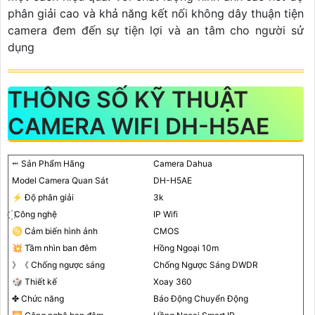
phân giải cao và khả năng kết nối không dây thuận tiện
camera đem đến sự tiện lợi và an tâm cho người sử
dụng
THÔNG SỐ KỸ THUẬT
CAMERA WIFI DH-H5AE
⬹ Sản Phẩm Hãng
Camera Dahua
Model Camera Quan Sát
DH-H5AE
️⚡ Độ phân giải
3k
꙰ Công nghệ
IP Wifi
♋ Cảm biến hình ảnh
CMOS
💥 Tầm nhìn ban đêm
Hồng Ngoại 10m
》《 Chống ngược sáng
Chống Ngược Sáng DWDR
🎲 Thiết kế
Xoay 360
✤ Chức năng
Báo Động Chuyển Động