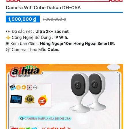
Camera Wifi Cube Dahua DH-C5A
1,000,000 ₫
1,300,000 ₫
️👀 Độ sắc nét :
Ultra 2k+ sắc nét .
⚜️ Công Nghệ Sử Dụng :
IP Wifi.
❃ Xem ban đêm :
Hồng Ngoại 10m Hồng Ngoại Smart IR.
🕸️ Camera Theo Mẫu
Cube.
️💮 Ưu Điểm :
Báo Động Chuyển Động.