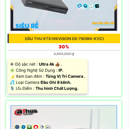
ĐẦU THU KTS HIKVISION DS-7608NI-K1(C)
30%
3,640,000 ₫
☀️ Độ sắc nét :
Ultra 4k 👍🏾 .
✳️ Công Nghệ Sử Dụng :
IP.
🌛 Xem ban đêm :
Từng Vị Trí Camera .
💦 Loại Camera
Đầu Ghi 8 kênh.
️🎙 Ưu Điểm :
Thu hình Chất Lượng.