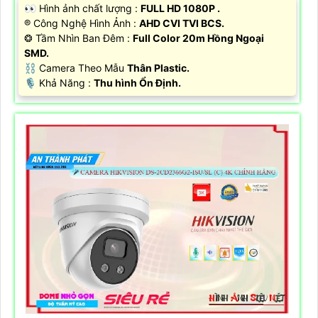
️👀 Hình ảnh chất lượng :
FULL HD 1080P .
®️ Công Nghệ Hình Ảnh :
AHD CVI TVI BCS.
❂ Tầm Nhìn Ban Đêm :
Full Color 20m Hồng Ngoại
SMD.
⛓ Camera Theo Mẫu
Thân Plastic.
️🎙 Khả Năng :
Thu hình Ổn Định.