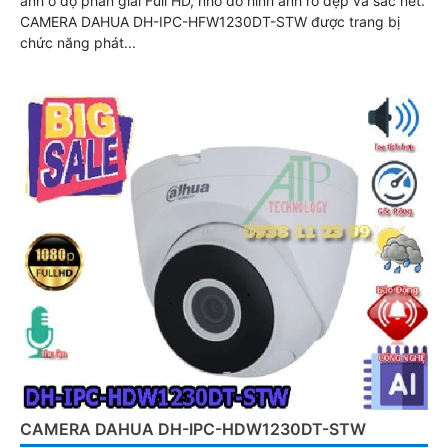
ảnh ở độ phân giải Full HD, nhờ đó hình ảnh rõ đẹp và sắc nét.
CAMERA DAHUA DH-IPC-HFW1230DT-STW được trang bị
chức năng phát...
CAMERA DAHUA DH-IPC-HDW1230DT-STW