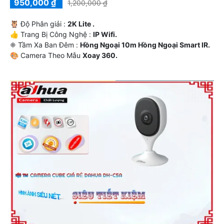
950,000 ₫
1,200,000 ₫
🦉 Độ Phân giải :
2K Lite .
👍 Trang Bị Công Nghệ :
IP Wifi.
❈ Tầm Xa Ban Đêm :
Hồng Ngoại 10m Hồng Ngoại Smart IR.
🎨 Camera Theo Mẫu
Xoay 360.
️👮 Đặt Điểm :
Báo Động Chuyển Động.