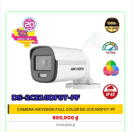
CAMERA HIKVISION FULL COLOR DS-2CE10DF0T-PF
800,000 ₫
1,110,000 ₫