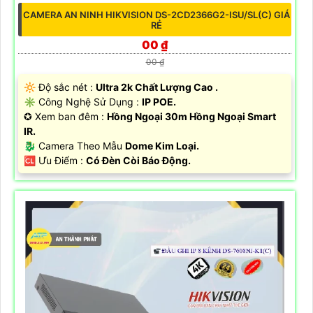
CAMERA AN NINH HIKVISION DS-2CD2366G2-ISU/SL(C) GIÁ
RẺ
00 ₫
00 ₫
🔆 Độ sắc nét :
Ultra 2k Chất Lượng Cao .
✳️ Công Nghệ Sử Dụng :
IP POE.
✪ Xem ban đêm :
Hồng Ngoại 30m Hồng Ngoại Smart
IR.
🐉️ Camera Theo Mẫu
Dome Kim Loại.
️🆑 Ưu Điểm :
Có Đèn Còi Báo Động.