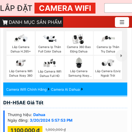
LẮP ĐẶT
CAMERA WIFI
DANH MỤC SẢN PHẨM
Lắp Camera
Camera Ip Thân
Camera 360 Bao
Camera Ip Thân
Dahua H.265+
Full Color Dahua
Động Dahua
Trụ Dahua
Lắp Camera Wifi
Lắp Camera
Lắp Camera Ezviz
Lắp Camera Wifi
Dahua Xoay 360
Samsung Xoay
Ngoài Trời
Dahua Full HD
360
Camera Wifi Chính Hãng
Camera Ai Dahua
DH-H5AE Giá Tốt
Thương hiệu:
Dahua
Ngày đăng:
3/20/2024 5:57:53 PM
1,100,000 ₫
1,300,000 ₫