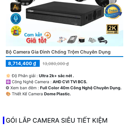
Bộ Camera Gia Đình Chống Trộm Chuyên Dụng
8,714,400 ₫
13,080,000 ₫
🔅 Độ Phân giải :
Ultra 2k+ sắc nét .
⚛️ Công Nghệ Camera :
AHD CVI TVI BCS.
❂ Xem ban đêm :
Full Color 40m Công Nghệ Chuyên Dụng.
🎨 Thiết Kế Camera
Dome Plastic.
️☣️ Ưu Điểm :
Báo Động Tại Chỗ Nháy Sáng.
GÓI LẮP CAMERA SIÊU TIẾT KIỆM