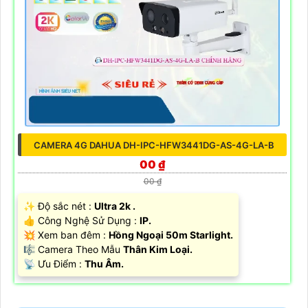
CAMERA 4G DAHUA DH-IPC-HFW3441DG-AS-4G-LA-B
00 ₫
00 ₫
✨ Độ sắc nét :
Ultra 2k .
👍 Công Nghệ Sử Dụng :
IP.
💥 Xem ban đêm :
Hồng Ngoại 50m Starlight.
🎼️ Camera Theo Mẫu
Thân Kim Loại.
️📡 Ưu Điểm :
Thu Âm.