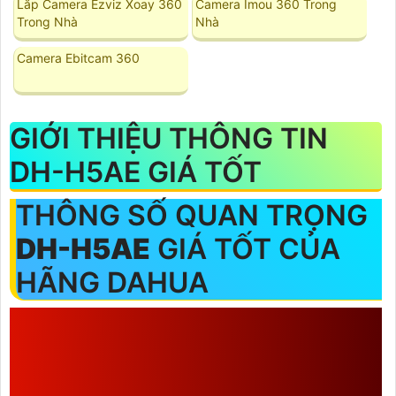
Lắp Camera Ezviz Xoay 360
Camera Imou 360 Trong
Trong Nhà
Nhà
Camera Ebitcam 360
GIỚI THIỆU THÔNG TIN
DH-H5AE GIÁ TỐT
THÔNG SỐ QUAN TRỌNG
DH-H5AE
GIÁ TỐT CỦA
HÃNG DAHUA
NHỮNG ƯU ĐIỂM CỦA
DH-
H5AE GIÁ TỐT
VỚI THÔNG
SỐ