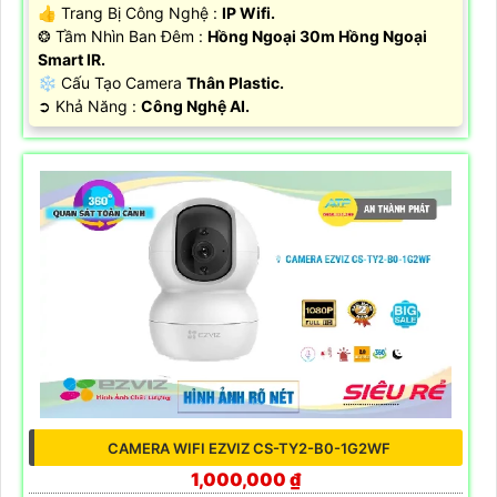
👍 Trang Bị Công Nghệ :
IP Wifi.
❂ Tầm Nhìn Ban Đêm :
Hồng Ngoại 30m Hồng Ngoại
Smart IR.
❄ Cấu Tạo Camera
Thân Plastic.
️➲ Khả Năng :
Công Nghệ AI.
CAMERA WIFI EZVIZ CS-TY2-B0-1G2WF
1,000,000 ₫