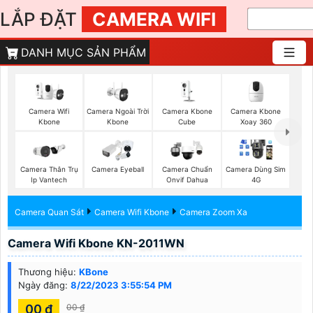
LẮP ĐẶT
CAMERA WIFI
DANH MỤC SẢN PHẨM
Camera Wifi
Camera Ngoài Trời
Camera Kbone
Camera Kbone
Kbone
Kbone
Cube
Xoay 360
Camera Thân Trụ
Camera Eyeball
Camera Chuẩn
Camera Dùng Sim
Ip Vantech
Onvif Dahua
4G
Camera Quan Sát
Camera Wifi Kbone
Camera Zoom Xa
Camera Wifi Kbone KN-2011WN
Thương hiệu:
KBone
Ngày đăng:
8/22/2023 3:55:54 PM
00 ₫
00 ₫