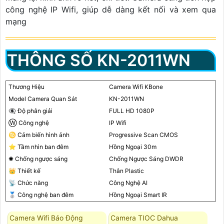
công nghệ IP Wifi, giúp dễ dàng kết nối và xem qua
mạng
THÔNG SỐ KN-2011WN
Thương Hiệu
Camera Wifi KBone
Model Camera Quan Sát
KN-2011WN
👁️‍🗨 Độ phân giải
FULL HD 1080P
Ⓦ Công nghệ
IP Wifi
♋ Cảm biến hình ảnh
Progressive Scan CMOS
⭐ Tầm nhìn ban đêm
Hồng Ngoại 30m
✺ Chống ngược sáng
Chống Ngược Sáng DWDR
👑 Thiết kế
Thân Plastic
📡 Chức năng
Công Nghệ AI
🥈️ Công nghệ ban đêm
Hồng Ngoại Smart IR
Camera Wifi Báo Động
Camera TIOC Dahua