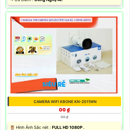
CAMERA WIFI KBONE KN-2011WN
00 ₫
00 ₫
🦉 Hình Ảnh Sắc nét :
FULL HD 1080P .