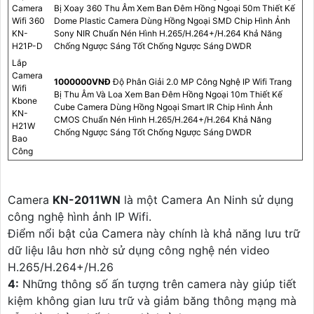
Camera
Bị Xoay 360 Thu Âm Xem Ban Đêm Hồng Ngoại 50m Thiết Kế
Wifi 360
Dome Plastic Camera Dùng Hồng Ngoại SMD Chip Hình Ảnh
KN-
Sony NIR Chuẩn Nén Hình H.265/H.264+/H.264 Khả Năng
H21P-D
Chống Ngược Sáng Tốt Chống Ngược Sáng DWDR
Lắp
Camera
1000000VNÐ
Độ Phân Giải 2.0 MP Công Nghệ IP Wifi Trang
Wifi
Bị Thu Âm Và Loa Xem Ban Đêm Hồng Ngoại 10m Thiết Kế
Kbone
Cube Camera Dùng Hồng Ngoại Smart IR Chip Hình Ảnh
KN-
CMOS Chuẩn Nén Hình H.265/H.264+/H.264 Khả Năng
H21W
Chống Ngược Sáng Tốt Chống Ngược Sáng DWDR
Bao
Công
Camera
KN-2011WN
là một Camera An Ninh sử dụng
công nghệ hình ảnh IP Wifi.
Điểm nổi bật của Camera này chính là khả năng lưu trữ
dữ liệu lâu hơn nhờ sử dụng công nghệ nén video
H.265/H.264+/H.26
4:
Những thông số ấn tượng trên camera này giúp tiết
kiệm không gian lưu trữ và giảm băng thông mạng mà