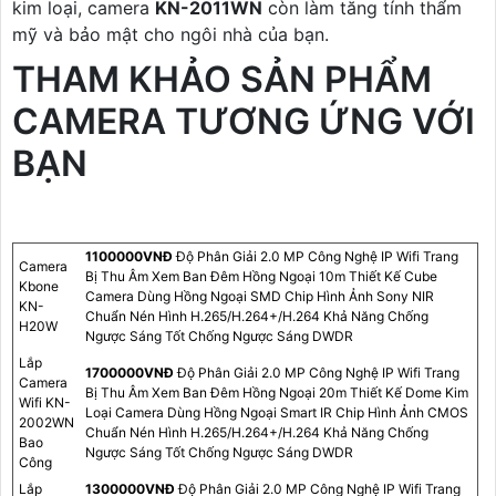
kim loại, camera
KN-2011WN
còn làm tăng tính thẩm
mỹ và bảo mật cho ngôi nhà của bạn.
THAM KHẢO SẢN PHẨM
CAMERA TƯƠNG ỨNG VỚI
BẠN
1100000VNÐ
Độ Phân Giải 2.0 MP Công Nghệ IP Wifi Trang
Camera
Bị Thu Âm Xem Ban Đêm Hồng Ngoại 10m Thiết Kế Cube
Kbone
Camera Dùng Hồng Ngoại SMD Chip Hình Ảnh Sony NIR
KN-
Chuẩn Nén Hình H.265/H.264+/H.264 Khả Năng Chống
H20W
Ngược Sáng Tốt Chống Ngược Sáng DWDR
Lắp
1700000VNÐ
Độ Phân Giải 2.0 MP Công Nghệ IP Wifi Trang
Camera
Bị Thu Âm Xem Ban Đêm Hồng Ngoại 20m Thiết Kế Dome Kim
Wifi KN-
Loại Camera Dùng Hồng Ngoại Smart IR Chip Hình Ảnh CMOS
2002WN
Chuẩn Nén Hình H.265/H.264+/H.264 Khả Năng Chống
Bao
Ngược Sáng Tốt Chống Ngược Sáng DWDR
Công
Lắp
1300000VNÐ
Độ Phân Giải 2.0 MP Công Nghệ IP Wifi Trang