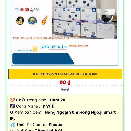
KN-4002WN CAMERA WIFI KBONE
00 ₫
00 ₫
💯 Chất lượng hình :
Ultra 2k .
🌠 Công Nghệ :
IP Wifi.
✪ Xem ban đêm :
Hồng Ngoại 30m Hồng Ngoại Smart
IR.
💦 Thiết Kế Camera
Plastic.
️⇝ Ưu Điểm :
Công Nghệ AI.