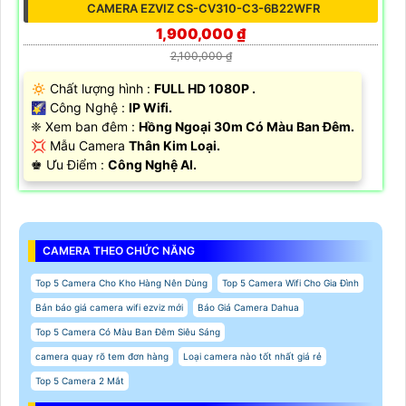
CAMERA EZVIZ CS-CV310-C3-6B22WFR
1,900,000 ₫
2,100,000 ₫
🔅 Chất lượng hình :
FULL HD 1080P .
🌠 Công Nghệ :
IP Wifi.
❈ Xem ban đêm :
Hồng Ngoại 30m Có Màu Ban Đêm.
💢 Mẫu Camera
Thân Kim Loại.
️♚ Ưu Điểm :
Công Nghệ AI.
CAMERA THEO CHỨC NĂNG
Top 5 Camera Cho Kho Hàng Nên Dùng
Top 5 Camera Wifi Cho Gia Đình
Bản báo giá camera wifi ezviz mới
Báo Giá Camera Dahua
Top 5 Camera Có Màu Ban Đêm Siêu Sáng
camera quay rõ tem đơn hàng
Loại camera nào tốt nhất giá rẻ
Top 5 Camera 2 Mắt