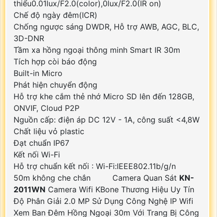
thiểu0.01lux/F2.0(color),0lux/F2.0(IR on)
Chế độ ngày đêm(ICR)
Chống ngược sáng DWDR, Hỗ trợ AWB, AGC, BLC,
3D-DNR
Tầm xa hồng ngoại thông minh Smart IR 30m
Tích hợp còi báo động
Built-in Micro
Phát hiện chuyển động
Hỗ trợ khe cắm thẻ nhớ Micro SD lên đến 128GB,
ONVIF, Cloud P2P
Nguồn cấp: điện áp DC 12V - 1A, công suất <4,8W
Chất liệu vỏ plastic
Đạt chuẩn IP67
Kết nối Wi-Fi
Hỗ trợ chuẩn kết nối : Wi-Fi:IEEE802.11b/g/n
50m không che chắn Camera Quan Sát
KN-
2011WN
Camera Wifi KBone Thương Hiệu Uy Tín
Độ Phân Giải 2.0 MP Sử Dụng Công Nghệ IP Wifi
Xem Ban Đêm Hồng Ngoại 30m Với Trang Bị Công