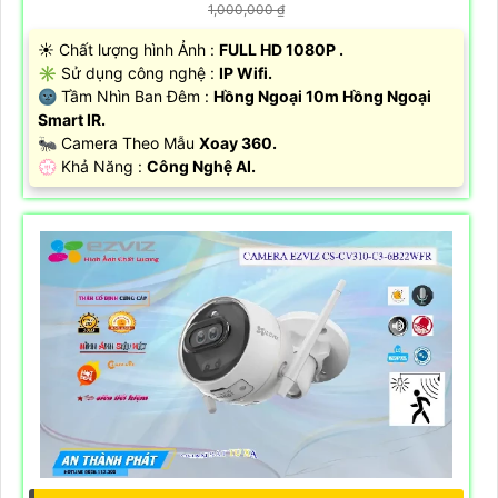
1,000,000 ₫
☀️ Chất lượng hình Ảnh :
FULL HD 1080P .
✳️ Sử dụng công nghệ :
IP Wifi.
🌚 Tầm Nhìn Ban Đêm :
Hồng Ngoại 10m Hồng Ngoại
Smart IR.
🐜 Camera Theo Mẫu
Xoay 360.
️💮 Khả Năng :
Công Nghệ AI.