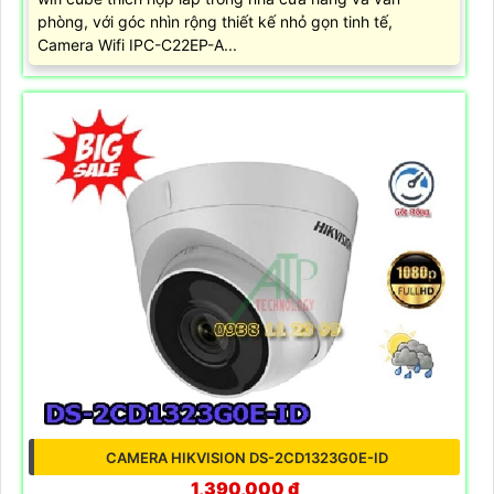
phòng, với góc nhìn rộng thiết kế nhỏ gọn tinh tế,
Camera Wifi IPC-C22EP-A...
CAMERA HIKVISION DS-2CD1323G0E-ID
1,390,000 ₫