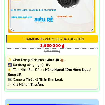
✨ CAMERA DS-2CD2183G2-IU HIKVISION
3,950,000 ₫
5,700,000 ₫
✨ Chất lượng hình Ảnh :
Ultra 4k 👍🏾 .
🌠 Sử dụng công nghệ :
IP.
🌜 Tầm Nhìn Ban Đêm :
Hồng Ngoại 40m Hồng Ngoại
Smart IR.
🎼️ Camera Thiết Kế
Thân Kim Loại.
️ლ Khả Năng :
Thu Âm.