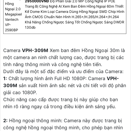
2950000VNÐ
Độ Phân Giải 2.0 MP Công Nghệ IP POE
Hồng
Trang Bị Công Nghệ AI Xem Ban Đêm Hồng Ngoại 60m Thiết
Ngoại 2.0
Kế Dome Kim Loại Camera Dùng Hồng Ngoại SMD Chip Hình
Megapixel
Ảnh CMOS Chuẩn Nén Hình H.265+/H.265/H.264+/H.264
Vantech
Khả Năng Chống Ngược Sáng Tốt Chống Ngược Sáng DWDR
VP-
130db
2590BP
Camera
VPH-309M
Xem ban đêm Hồng Ngoại 30m là
một camera an ninh chất lượng cao, được trang bị các
tính năng thông minh và công nghệ tiên tiến.
Dưới đây là một số đặc điểm và ưu điểm của Camera:
1:
Chất lượng hình ảnh Full HD 1080P: Camera
VPH-
309M
sản xuất hình ảnh sắc nét và chi tiết với độ phân
giải cao 1080P.
Chức năng cao cấp được trang bị này giúp cho bạn
nhìn rõ ràng ngay cả trong điều kiện ánh sáng yếu.
2:
Hồng ngoại thông minh: Camera này được trang bị
công nghệ hồng ngoại thông minh, cho phép bạn nhìn