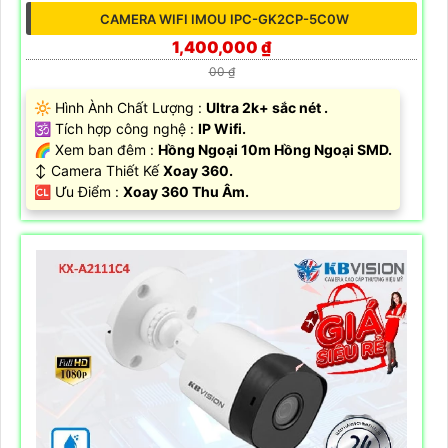
CAMERA WIFI IMOU IPC-GK2CP-5C0W
1,400,000 ₫
00 ₫
🔆 Hình Ành Chất Lượng :
Ultra 2k+ sắc nét .
🕉️ Tích hợp công nghệ :
IP Wifi.
🌈 Xem ban đêm :
Hồng Ngoại 10m Hồng Ngoại SMD.
↕️ Camera Thiết Kế
Xoay 360.
️🆑 Ưu Điểm :
Xoay 360 Thu Âm.