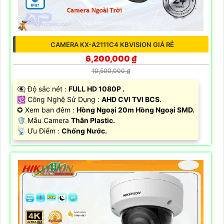
CAMERA KX-A2111C4 KBVISION GIÁ RẺ
6,200,000 ₫
10,500,000 ₫
👁️‍🗨 Độ sắc nét :
FULL HD 1080P .
🕉️ Công Nghệ Sử Dụng :
AHD CVI TVI BCS.
✪ Xem ban đêm :
Hồng Ngoại 20m Hồng Ngoại SMD.
🛡 Mẫu Camera
Thân Plastic.
️📡 Ưu Điểm :
Chống Nước.