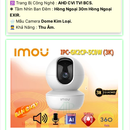
🕉️ Trang Bị Công Nghệ :
AHD CVI TVI BCS.
❃ Tầm Nhìn Ban Đêm :
Hồng Ngoại 30m Hồng Ngoại
EXIR.
🌧️ Mẫu Camera
Dome Kim Loại.
️👮 Khả Năng :
Thu Âm.