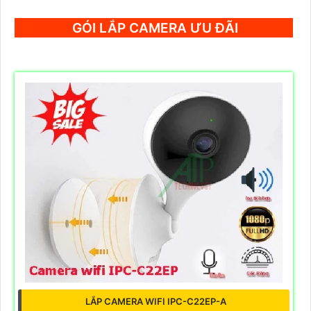
GÓI LẮP CAMERA ƯU ĐÃI
LẮP CAMERA WIFI IPC-C22EP-A