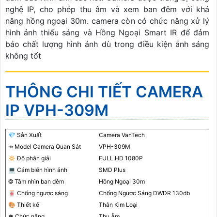
nghệ IP, cho phép thu âm và xem ban đêm với khả
năng hồng ngoại 30m. camera còn có chức năng xử lý
hình ảnh thiếu sáng và Hồng Ngoại Smart IR để đảm
bảo chất lượng hình ảnh dù trong điều kiện ánh sáng
không tốt
THÔNG CHI TIẾT CAMERA
IP VPH-309M
💎 Sản Xuất
Camera VanTech
⇸ Model Camera Quan Sát
VPH-309M
🔅 Độ phân giải
FULL HD 1080P
💻 Cảm biến hình ảnh
SMD Plus
❂ Tầm nhìn ban đêm
Hồng Ngoại 30m
🀄 Chống ngược sáng
Chống Ngược Sáng DWDR 130db
🎨 Thiết kế
Thân Kim Loại
♚ Chức năng
Thu Âm