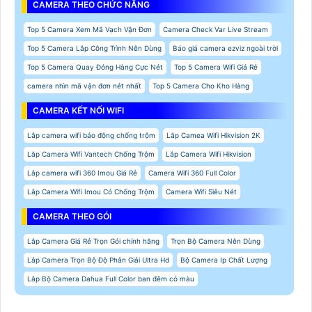
CAMERA THEO CHỨC NĂNG
Top 5 Camera Xem Mã Vạch Vận Đơn
Camera Check Var Live Stream
Top 5 Camera Lắp Công Trình Nên Dùng
Báo giá camera ezviz ngoài trời
Top 5 Camera Quay Đóng Hàng Cực Nét
Top 5 Camera Wifi Giá Rẻ
camera nhìn mã vận đơn nét nhất
Top 5 Camera Cho Kho Hàng
CAMERA KẾT NỐI WIFI
Lắp camera wifi báo động chống trộm
Lắp Camea Wifi Hikvision 2K
Lăp Camera Wifi Vantech Chống Trộm
Lắp Camera Wifi Hikvision
Lắp camera wifi 360 Imou Giá Rẻ
Camera Wifi 360 Full Color
Lắp Camera Wifi Imou Có Chống Trộm
Camera Wifi Siêu Nét
CAMERA THEO GÓI
Lắp Camera Giá Rẻ Trọn Gói chính hãng
Trọn Bộ Camera Nên Dùng
Lắp Camera Trọn Bộ Độ Phân Giải Ultra Hd
Bộ Camera Ip Chất Lượng
Lắp Bộ Camera Dahua Full Color ban đêm có màu