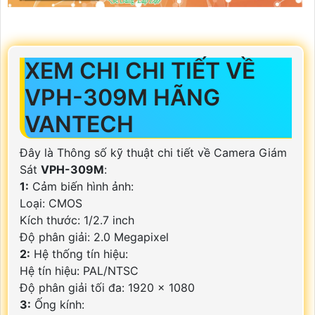
XEM CHI CHI TIẾT VỀ
VPH-309M HÃNG
VANTECH
Đây là Thông số kỹ thuật chi tiết về Camera Giám
Sát
VPH-309M
:
1:
Cảm biến hình ảnh:
Loại: CMOS
Kích thước: 1/2.7 inch
Độ phân giải: 2.0 Megapixel
2:
Hệ thống tín hiệu:
Hệ tín hiệu: PAL/NTSC
Độ phân giải tối đa: 1920 x 1080
3:
Ống kính: