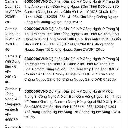
Camera
8500000VNÐ
Độ Phân Giải 2.0 MP Công Nghệ IP Trang Bị
Quan Sát
Thu Âm Xem Ban Đêm Hồng Ngoại 30m Thiết Kế Xoay 360
Ip Wifi VP-
Camera Dùng Led Array Chip Hình Ảnh CMOS Chuẩn Nén
2506B-
Hình H.265+/H.265/H.264+/H.264 Khả Năng Chống Ngược
WF
Sáng Tốt Chống Ngược Sáng DWDR
Camera
9900000VNÐ
Độ Phân Giải 2.0 MP Công Nghệ IP Trang Bị
Quan Sát
Thu Âm Xem Ban Đêm Hồng Ngoại 30m Thiết Kế Xoay 360
Ip Wifi VP-
Camera Dùng Hồng Ngoại EXIR Chip Hình Ảnh CMOS Chuẩn
2506B-
Nén Hình H.265+/H.265/H.264+/H.264 Khả Năng Chống
4G
Ngược Sáng Tốt Chống Ngược Sáng DWDR 120db
Camera Ip
8800000VNÐ
Độ Phân Giải 2.0 MP Công Nghệ IP Trang Bị
Wifi Dùng
Thường Xem Ban Đêm Full Color 20m Thiết Kế Thân Kim
Sim 4G
Loại Camera Dùng Có Màu Ban Đêm Chip Hình Ảnh CMOS
VP-
Chuẩn Nén Hình H.265+/H.265/H.264+/H.264 Khả Năng
2404B-
Chống Ngược Sáng Tốt Chống Ngược Sáng DWDR 120db
4G
Camera Ip
5600000VNÐ
Độ Phân Giải 2.0 MP Công Nghệ IP POE
Hồng
Trang Bị Công Nghệ AI Xem Ban Đêm Hồng Ngoại 80m Thiết
Ngoại 4.0
Kế Dome Kim Loại Camera Dùng Hồng Ngoại SMD Chip Hình
Megapixel
Ảnh CMOS Chuẩn Nén Hình H.265+/H.265/H.264+/H.264
Vantech
Khả Năng Chống Ngược Sáng Tốt Chống Ngược Sáng DWDR
VP-
130db
4690BP
Camera Ip