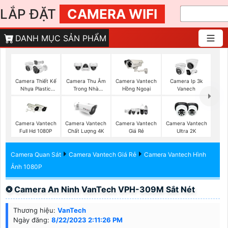
LẮP ĐẶT
CAMERA WIFI
DANH MỤC SẢN PHẨM
Camera Thiết Kế
Camera Thu Âm
Camera Vantech
Camera Ip 3k
Nhựa Plastic
Trong Nhà
Hồng Ngoại
Vanech
Vantech
Vantech
Camera Vantech
Camera Vantech
Camera Vantech
Camera Vantech
Full Hd 1080P
Chất Lượng 4K
Giá Rẻ
Ultra 2K
Camera Quan Sát
Camera Vantech Giá Rẻ
Camera Vantech Hình
Ảnh 1080P
❂ Camera An Ninh VanTech VPH-309M Sắt Nét
Thương hiệu:
VanTech
Ngày đăng:
8/22/2023 2:11:26 PM