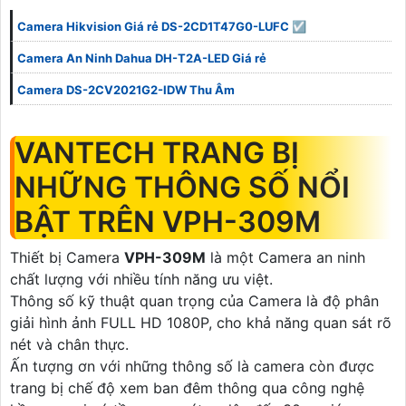
Camera Hikvision Giá rẻ DS-2CD1T47G0-LUFC ☑
Camera An Ninh Dahua DH-T2A-LED Giá rẻ
Camera DS-2CV2021G2-IDW Thu Âm
VANTECH TRANG BỊ
NHỮNG THÔNG SỐ NỔI
BẬT TRÊN VPH-309M
Thiết bị Camera
VPH-309M
là một Camera an ninh
chất lượng với nhiều tính năng ưu việt.
Thông số kỹ thuật quan trọng của Camera là độ phân
giải hình ảnh FULL HD 1080P, cho khả năng quan sát rõ
nét và chân thực.
Ấn tượng ơn với những thông số là camera còn được
trang bị chế độ xem ban đêm thông qua công nghệ