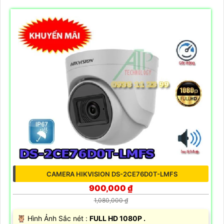
CAMERA HIKVISION DS-2CE76D0T-LMFS
900,000 ₫
1,080,000 ₫
🦉 Hình Ảnh Sắc nét :
FULL HD 1080P .