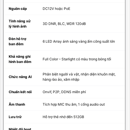
Nguồn cấp
DC12V hoặc PoE
Tính năng xử
3D DNR, BLC, WDR 120dB
lý hình ảnh
Đèn hỗ trợ
6 LED Array ánh sáng vàng ấm công suất lớn
ban đêm
Khả năng ghi
Full Color – Starlight có màu trong bóng tối
hình ban đêm
Phân biệt người và vật, nhận diện khuôn mặt,
Chức năng AI
hàng rào ảo, xâm nhập
Chuẩn kết nối
Onvif, P2P, DDNS miễn phí
Âm thanh
Tích hợp MIC thu âm, 1 cổng audio out
Lưu trữ
Hỗ trợ thẻ nhớ đến 512GB
Nhiệt độ hoạt