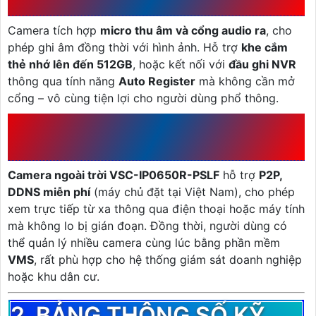
TIỆN LỢI
Camera tích hợp
micro thu âm và cổng audio ra
, cho
phép ghi âm đồng thời với hình ảnh. Hỗ trợ
khe cắm
thẻ nhớ lên đến 512GB
, hoặc kết nối với
đầu ghi NVR
thông qua tính năng
Auto Register
mà không cần mở
cổng – vô cùng tiện lợi cho người dùng phổ thông.
1.7 KẾT NỐI LINH HOẠT –
QUẢN LÝ TẬP TRUNG
Camera ngoài trời VSC-IP0650R-PSLF
hỗ trợ
P2P,
DDNS miễn phí
(máy chủ đặt tại Việt Nam), cho phép
xem trực tiếp từ xa thông qua điện thoại hoặc máy tính
mà không lo bị gián đoạn. Đồng thời, người dùng có
thể quản lý nhiều camera cùng lúc bằng phần mềm
VMS
, rất phù hợp cho hệ thống giám sát doanh nghiệp
hoặc khu dân cư.
2. BẢNG THÔNG SỐ KỸ