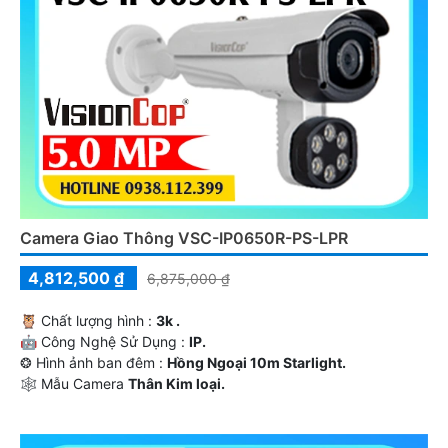
Camera Giao Thông VSC-IP0650R-PS-LPR
4,812,500 ₫
6,875,000 ₫
🦉 Chất lượng hình :
3k .
🤖️ Công Nghệ Sử Dụng :
IP.
❂ Hình ảnh ban đêm :
Hồng Ngoại 10m Starlight.
🕸️ Mẫu Camera
Thân Kim loại.
️🔈 Tích Hợp :
Công Nghệ AI.