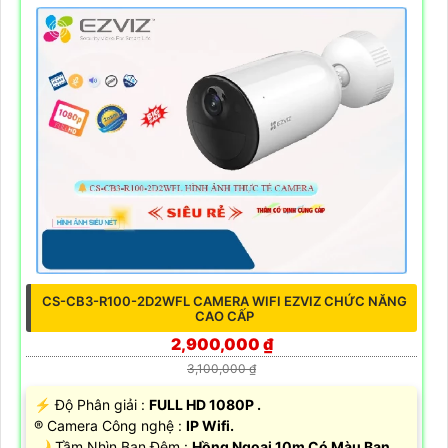
CS-CB3-R100-2D2WFL CAMERA WIFI EZVIZ CHỨC NĂNG
CAO CẤP
2,900,000 ₫
3,100,000 ₫
️⚡ Độ Phân giải :
FULL HD 1080P .
®️ Camera Công nghệ :
IP Wifi.
🌙 Tầm Nhìn Ban Đêm :
Hồng Ngoại 10m Có Màu Ban