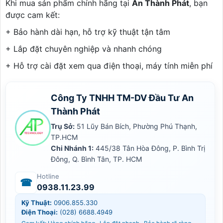
Khi mua sản phẩm chính hãng tại
An Thành Phát
, bạn
được cam kết:
+ Bảo hành dài hạn, hỗ trợ kỹ thuật tận tâm
+ Lắp đặt chuyên nghiệp và nhanh chóng
+ Hỗ trợ cài đặt xem qua điện thoại, máy tính miễn phí
Công Ty TNHH TM-DV Đầu Tư An
Thành Phát
Trụ Sở:
51 Lũy Bán Bích, Phường Phú Thạnh,
TP.HCM
Chi Nhánh 1:
445/38 Tân Hòa Đông, P. Bình Trị
Đông, Q. Bình Tân, TP. HCM
Hotline
☎
0938.11.23.99
Kỹ Thuật:
0906.855.330
Điện Thoại:
(028) 6688.4949