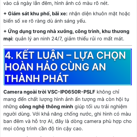
vào cả ngày lẫn đêm, hình ảnh có màu rõ nét.
+ Giám sát khu phố, bãi xe:
nhận diện khuôn mặt hoặc
biển số xe rõ ràng dù ánh sáng yếu.
+ Ứng dụng trong nhà xưởng, công trình, khu thương
mại:
quản lý an ninh 24/7, giảm thiểu rủi ro mất mát.
4. KẾT LUẬN – LỰA CHỌN
HOÀN HẢO CÙNG AN
THÀNH PHÁT
Camera ngoài trời VSC-IP0650R-PSLF
không chỉ
mang đến chất lượng hình ảnh ấn tượng mà còn hội tụ
những
công nghệ thông minh
giúp tối ưu trải nghiệm
người dùng. Với khả năng chống nước, ghi hình có màu
ban đêm và hỗ trợ AI, đây là dòng camera phù hợp cho
mọi công trình cần độ tin cậy cao.