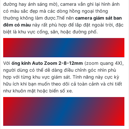
đường hay ánh sáng mờ), camera vẫn ghi lại hình ảnh
có màu sắc đẹp mà các dòng hồng ngoại thông
thường không làm được.Thế nên
camera giám sát ban
đêm có màu
này rất phù hợp để lắp đặt ngoài trời, đặc
biệt là khu vực cổng, sân, hoặc đường phố.
1.3 ỐNG KÍNH AUTO ZOOM
LINH HOẠT
Với
ống kính Auto Zoom 2-8-12mm
(zoom quang 4X),
người dùng có thể dễ dàng điều chỉnh góc nhìn phù
hợp với từng khu vực giám sát. Tính năng này cực kỳ
hữu ích khi bạn muốn theo dõi cả toàn cảnh và chi tiết
như khuôn mặt hoặc biển số xe.
1.4 CHUẨN CHỐNG NƯỚC
IP66 – BỀN BỈ TRONG MỌI MÔI
TRƯỜNG