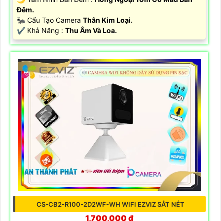
Đêm.
🐜 Cấu Tạo Camera
Thân Kim Loại.
️✔️ Khả Năng :
Thu Âm Và Loa.
CS-CB2-R100-2D2WF-WH WIFI EZVIZ SẮT NÉT
1,700,000 ₫