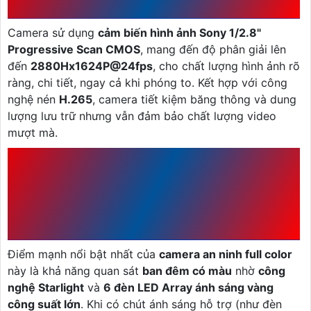
CẢM BIẾN SONY 5MP
Camera sử dụng
cảm biến hình ảnh Sony 1/2.8"
Progressive Scan CMOS
, mang đến độ phân giải lên
đến
2880Hx1624P@24fps
, cho chất lượng hình ảnh rõ
ràng, chi tiết, ngay cả khi phóng to. Kết hợp với công
nghệ nén
H.265
, camera tiết kiệm băng thông và dung
lượng lưu trữ nhưng vẫn đảm bảo chất lượng video
mượt mà.
1.2 CÔNG NGHỆ FULL COLOR
VÀ STARLIGHT – HÌNH ẢNH CÓ
MÀU NGAY CẢ TRONG BÓNG
TỐI
Điểm mạnh nổi bật nhất của
camera an ninh full color
này là khả năng quan sát
ban đêm có màu
nhờ
công
nghệ Starlight
và
6 đèn LED Array ánh sáng vàng
công suất lớn
. Khi có chút ánh sáng hỗ trợ (như đèn