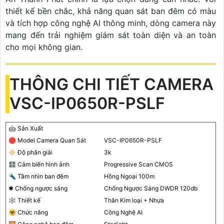
thiết kế bền chắc, khả năng quan sát ban đêm có màu
và tích hợp công nghệ AI thông minh, dòng camera này
mang đến trải nghiệm giám sát toàn diện và an toàn
cho mọi không gian.
THÔNG CHI TIẾT CAMERA
VSC-IP0650R-PSLF
🤖️ Sản Xuất
🛑 Model Camera Quan Sát
VSC-IP0650R-PSLF
🔅 Độ phân giải
3k
🎛 Cảm biến hình ảnh
Progressive Scan CMOS
🔦 Tầm nhìn ban đêm
Hồng Ngoại 100m
✱ Chống ngược sáng
Chống Ngược Sáng DWDR 120db
🕸️ Thiết kế
Thân Kim loại + Nhựa
☣️ Chức năng
Công Nghệ AI