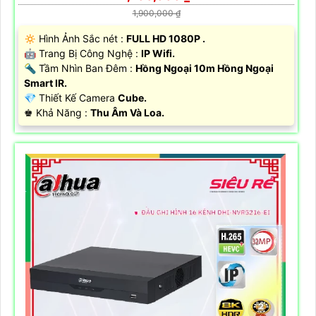
1,900,000 ₫
🔅 Hình Ảnh Sắc nét :
FULL HD 1080P .
🤖️ Trang Bị Công Nghệ :
IP Wifi.
🔦 Tầm Nhìn Ban Đêm :
Hồng Ngoại 10m Hồng Ngoại
Smart IR.
💎 Thiết Kế Camera
Cube.
️♚ Khả Năng :
Thu Âm Và Loa.