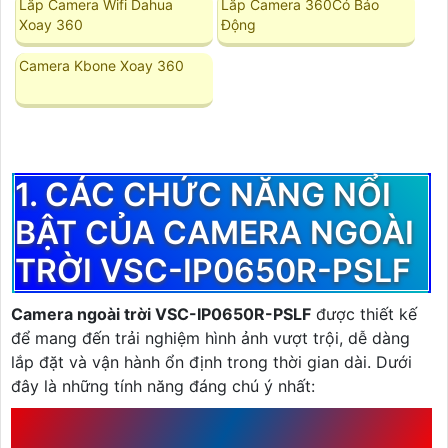
Lắp Camera Wifi Dahua
Lắp Camera 360Có Báo
Xoay 360
Động
Camera Kbone Xoay 360
1. CÁC CHỨC NĂNG NỔI
BẬT CỦA CAMERA NGOÀI
TRỜI VSC-IP0650R-PSLF
Camera ngoài trời VSC-IP0650R-PSLF
được thiết kế
để mang đến trải nghiệm hình ảnh vượt trội, dễ dàng
lắp đặt và vận hành ổn định trong thời gian dài. Dưới
đây là những tính năng đáng chú ý nhất:
1.1 HÌNH ẢNH SIÊU NÉT VỚI