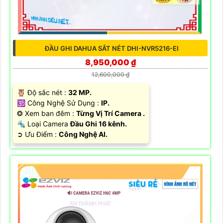
ĐẦU GHI DAHUA SẮT NÉT DHI-NVR5216-EI
8,950,000 ₫
12,600,000 ₫
🦉 Độ sắc nét :
32 MP.
🕉️ Công Nghệ Sử Dụng :
IP.
❂ Xem ban đêm :
Từng Vị Trí Camera .
🔩 Loại Camera
Đầu Ghi 16 kênh.
️➲ Ưu Điểm :
Công Nghệ AI.