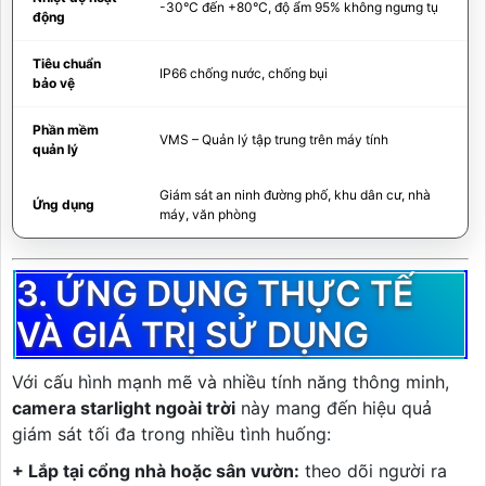
-30°C đến +80°C, độ ẩm 95% không ngưng tụ
động
Tiêu chuẩn
IP66 chống nước, chống bụi
bảo vệ
Phần mềm
VMS – Quản lý tập trung trên máy tính
quản lý
Giám sát an ninh đường phố, khu dân cư, nhà
Ứng dụng
máy, văn phòng
3. ỨNG DỤNG THỰC TẾ
VÀ GIÁ TRỊ SỬ DỤNG
Với cấu hình mạnh mẽ và nhiều tính năng thông minh,
camera starlight ngoài trời
này mang đến hiệu quả
giám sát tối đa trong nhiều tình huống:
+ Lắp tại cổng nhà hoặc sân vườn:
theo dõi người ra