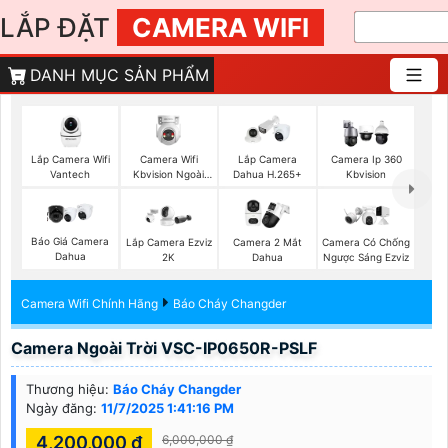
LẮP ĐẶT
CAMERA WIFI
DANH MỤC SẢN PHẨM
Lắp Camera Wifi
Camera Wifi
Lắp Camera
Camera Ip 360
Vantech
Kbvision Ngoài
Dahua H.265+
Kbvision
Trời 360
Báo Giá Camera
Lắp Camera Ezviz
Camera 2 Mắt
Camera Có Chống
Dahua
2K
Dahua
Ngược Sáng Ezviz
Camera Wifi Chính Hãng
Báo Cháy Changder
Camera Ngoài Trời VSC-IP0650R-PSLF
Thương hiệu:
Báo Cháy Changder
Ngày đăng:
11/7/2025 1:41:16 PM
4,200,000 ₫
6,000,000 ₫