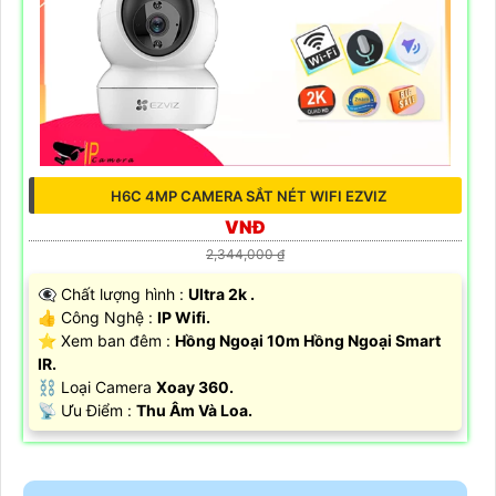
H6C 4MP CAMERA SẮT NÉT WIFI EZVIZ
VNĐ
2,344,000 ₫
👁️‍🗨 Chất lượng hình :
Ultra 2k .
👍 Công Nghệ :
IP Wifi.
⭐ Xem ban đêm :
Hồng Ngoại 10m Hồng Ngoại Smart
IR.
⛓ Loại Camera
Xoay 360.
️📡 Ưu Điểm :
Thu Âm Và Loa.