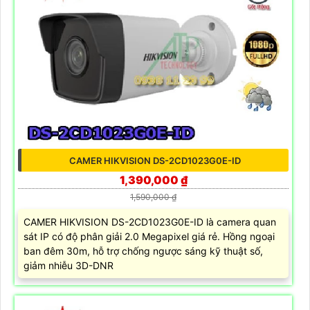
CAMER HIKVISION DS-2CD1023G0E-ID
1,390,000 ₫
1,590,000 ₫
CAMER HIKVISION DS-2CD1023G0E-ID là camera quan
sát IP có độ phân giải 2.0 Megapixel giá rẻ. Hồng ngoại
ban đêm 30m, hỗ trợ chống ngược sáng kỹ thuật số,
giảm nhiễu 3D-DNR