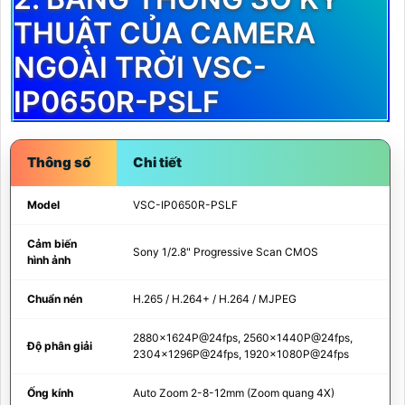
THUẬT CỦA CAMERA
NGOÀI TRỜI VSC-
IP0650R-PSLF
Thông số
Chi tiết
Model
VSC-IP0650R-PSLF
Cảm biến
Sony 1/2.8" Progressive Scan CMOS
hình ảnh
Chuẩn nén
H.265 / H.264+ / H.264 / MJPEG
2880x1624P@24fps, 2560x1440P@24fps,
Độ phân giải
2304x1296P@24fps, 1920x1080P@24fps
Ống kính
Auto Zoom 2-8-12mm (Zoom quang 4X)