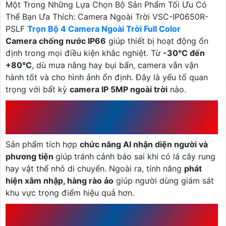
Một Trong Những Lựa Chọn Bộ Sản Phẩm Tối Ưu Có
Thể Bạn Ưa Thích: Camera Ngoài Trời VSC-IP0650R-
PSLF
Trọn Bộ 4 Camera Ngoài Trời Full Color
Camera chống nước IP66
giúp thiết bị hoạt động ổn
định trong mọi điều kiện khắc nghiệt. Từ
-30°C đến
+80°C
, dù mưa nắng hay bụi bẩn, camera vẫn vận
hành tốt và cho hình ảnh ổn định. Đây là yếu tố quan
trọng với bất kỳ
camera IP 5MP ngoài trời
nào.
1.5 CÔNG NGHỆ AI THÔNG
MINH
Sản phẩm tích hợp
chức năng AI nhận diện người và
phương tiện
giúp
tránh cảnh báo sai khi có lá cây rung
hay vật thể nhỏ di chuyển. Ngoài ra, tính năng
phát
hiện xâm nhập, hàng rào ảo
giúp người dùng giám sát
khu vực trọng điểm hiệu quả hơn.
1.6 ÂM THANH VÀ LƯU TRỮ