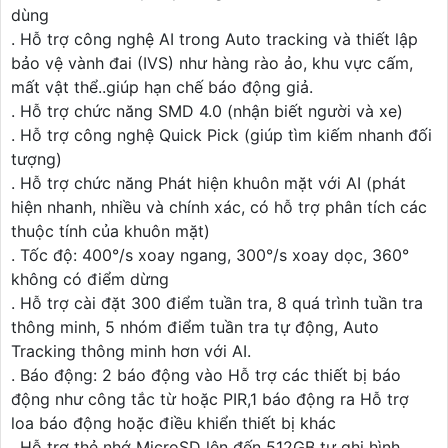
dùng
. Hỗ trợ công nghệ AI trong Auto tracking và thiết lập
bảo vệ vành đai (IVS) như hàng rào ảo, khu vực cấm,
mất vật thể..giúp hạn chế báo động giả.
. Hỗ trợ chức năng SMD 4.0 (nhận biết người và xe)
. Hỗ trợ công nghệ Quick Pick (giúp tìm kiếm nhanh đối
tượng)
. Hỗ trợ chức năng Phát hiện khuôn mặt với AI (phát
hiện nhanh, nhiều và chính xác, có hỗ trợ phân tích các
thuộc tính của khuôn mặt)
. Tốc độ: 400°/s xoay ngang, 300°/s xoay dọc, 360°
không có điểm dừng
. Hỗ trợ cài đặt 300 điểm tuần tra, 8 quá trình tuần tra
thông minh, 5 nhóm điểm tuần tra tự động, Auto
Tracking thông minh hơn với AI.
. Báo động: 2 báo động vào Hỗ trợ các thiết bị báo
động như công tắc từ hoặc PIR,1 báo động ra Hỗ trợ
loa báo động hoặc điều khiển thiết bị khác
. Hỗ trợ thẻ nhớ MicroSD lên đến 512GB tự ghi hình