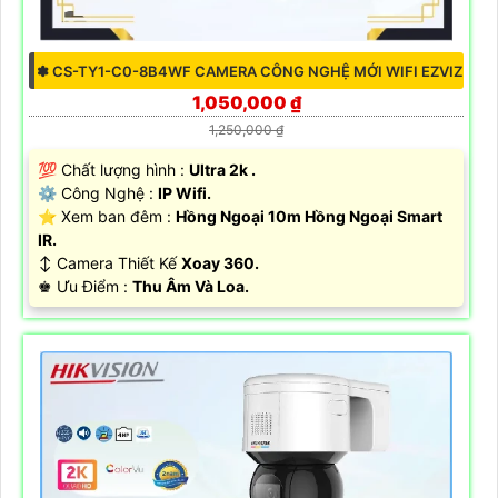
✽ CS-TY1-C0-8B4WF CAMERA CÔNG NGHỆ MỚI WIFI EZVIZ
1,050,000 ₫
1,250,000 ₫
💯 Chất lượng hình :
Ultra 2k .
⚙ Công Nghệ :
IP Wifi.
⭐ Xem ban đêm :
Hồng Ngoại 10m Hồng Ngoại Smart
IR.
↕️ Camera Thiết Kế
Xoay 360.
️♚ Ưu Điểm :
Thu Âm Và Loa.