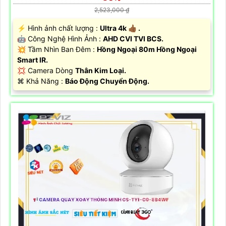
2,523,000 ₫
️⚡ Hình ảnh chất lượng :
Ultra 4k 👍🏾 .
🤖️ Công Nghệ Hình Ảnh :
AHD CVI TVI BCS.
💥 Tầm Nhìn Ban Đêm :
Hồng Ngoại 80m Hồng Ngoại
Smart IR.
💢 Camera Dòng
Thân Kim Loại.
️⌘ Khả Năng :
Báo Động Chuyển Động.