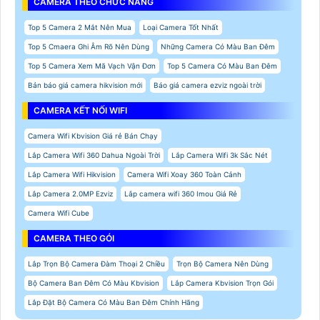
CAMERA THEO CHỨC NĂNG
Top 5 Camera 2 Mắt Nên Mua
Loại Camera Tốt Nhất
Top 5 Cmaera Ghi Âm Rõ Nên Dùng
Những Camera Có Màu Ban Đêm
Top 5 Camera Xem Mã Vạch Vận Đơn
Top 5 Camera Có Màu Ban Đêm
Bản báo giá camera hikvision mới
Báo giá camera ezviz ngoài trời
CAMERA KẾT NỐI WIFI
Camera Wifi Kbvision Giá rẻ Bán Chạy
Lắp Camera Wifi 360 Dahua Ngoài Trời
Lắp Camera Wifi 3k Sắc Nét
Lắp Camera Wifi Hikvision
Camera Wifi Xoay 360 Toàn Cảnh
Lắp Camera 2.0MP Ezviz
Lắp camera wifi 360 Imou Giá Rẻ
Camera Wifi Cube
CAMERA THEO GÓI
Lắp Trọn Bộ Camera Đàm Thoại 2 Chiều
Trọn Bộ Camera Nên Dùng
Bộ Camera Ban Đêm Có Màu Kbvision
Lắp Camera Kbvision Trọn Gói
Lắp Đặt Bộ Camera Có Màu Ban Đêm Chính Hãng