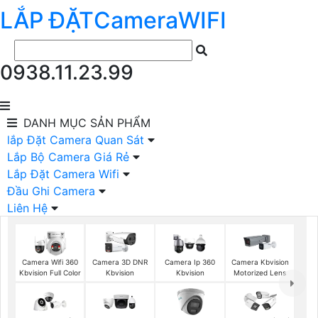
LẮP ĐẶT
Camera
WIFI
0938.11.23.99
DANH MỤC
SẢN PHẨM
lắp Đặt Camera Quan Sát
Lắp Bộ Camera Giá Rẻ
Lắp Đặt Camera Wifi
Đầu Ghi Camera
Liên Hệ
Camera Wifi 360
Camera 3D DNR
Camera Ip 360
Camera Kbvision
Kbvision Full Color
Kbvision
Kbvision
Motorized Lens