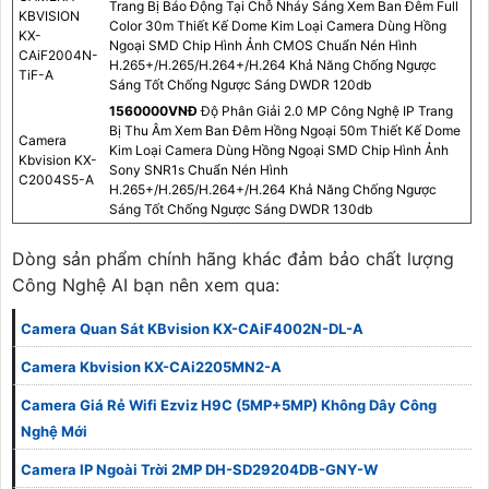
Trang Bị Báo Động Tại Chỗ Nháy Sáng Xem Ban Đêm Full
KBVISION
Color 30m Thiết Kế Dome Kim Loại Camera Dùng Hồng
KX-
Ngoại SMD Chip Hình Ảnh CMOS Chuẩn Nén Hình
CAiF2004N-
H.265+/H.265/H.264+/H.264 Khả Năng Chống Ngược
TiF-A
Sáng Tốt Chống Ngược Sáng DWDR 120db
1560000VNÐ
Độ Phân Giải 2.0 MP Công Nghệ IP Trang
Bị Thu Âm Xem Ban Đêm Hồng Ngoại 50m Thiết Kế Dome
Camera
Kim Loại Camera Dùng Hồng Ngoại SMD Chip Hình Ảnh
Kbvision KX-
Sony SNR1s Chuẩn Nén Hình
C2004S5-A
H.265+/H.265/H.264+/H.264 Khả Năng Chống Ngược
Sáng Tốt Chống Ngược Sáng DWDR 130db
Dòng sản phẩm chính hãng khác đảm bảo chất lượng
Công Nghệ AI bạn nên xem qua:
Camera Quan Sát KBvision KX-CAiF4002N-DL-A
Camera Kbvision KX-CAi2205MN2-A
Camera Giá Rẻ Wifi Ezviz H9C (5MP+5MP) Không Dây Công
Nghệ Mới
Camera IP Ngoài Trời 2MP DH-SD29204DB-GNY-W