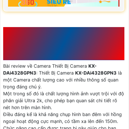
NHỮNG ƯU ĐIỂM CỦA
CAMERA KBVISION KX-
DAI4328GPN3
Bài review về Camera Thiết Bị Camera
KX-
DAi4328GPN3
: Thiết Bị Camera
KX-DAi4328GPN3
là
một Camera chất lượng cao với nhiều thông số quan
trọng đáng chú ý.
Một trong số đó là chất lượng hình ảnh vượt trội với độ
phân giải Ultra 2k, cho phép bạn quan sát chi tiết rõ
nét hơn trên màn hình.
Điều đáng kể là khả năng chụp hình ban đêm với hồng
ngoại hoạt động cực mạnh, có tầm xa lên đến 150m.
Chức năng cao cấp được trang bị này giúp cho bạn