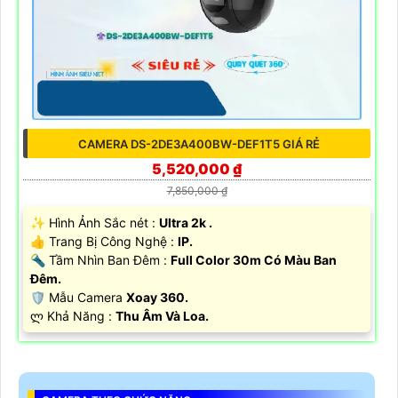
CAMERA DS-2DE3A400BW-DEF1T5 GIÁ RẺ
5,520,000 ₫
7,850,000 ₫
✨ Hình Ảnh Sắc nét :
Ultra 2k .
👍 Trang Bị Công Nghệ :
IP.
🔦 Tầm Nhìn Ban Đêm :
Full Color 30m Có Màu Ban
Đêm.
🛡 Mẫu Camera
Xoay 360.
️ლ Khả Năng :
Thu Âm Và Loa.