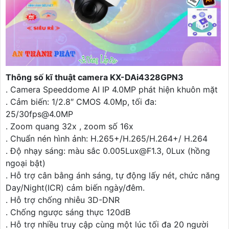
Thông số kĩ thuật camera KX-DAi4328GPN3
. Camera Speeddome AI IP 4.0MP phát hiện khuôn mặt
. Cảm biến: 1/2.8″ CMOS 4.0Mp, tối đa:
25/30fps@4.0MP
. Zoom quang 32x , zoom số 16x
. Chuẩn nén hình ảnh: H.265+/H.265/H.264+/ H.264
. Độ nhạy sáng: màu sắc 0.005Lux@F1.3, 0Lux (hồng
ngoại bật)
. Hỗ trợ cân bằng ánh sáng, tự động lấy nét, chức năng
Day/Night(ICR) cảm biến ngày/đêm.
. Hỗ trợ chống nhiễu 3D-DNR
. Chống ngược sáng thực 120dB
. Hỗ trợ nhiều truy cập cùng một lúc tối đa 20 người