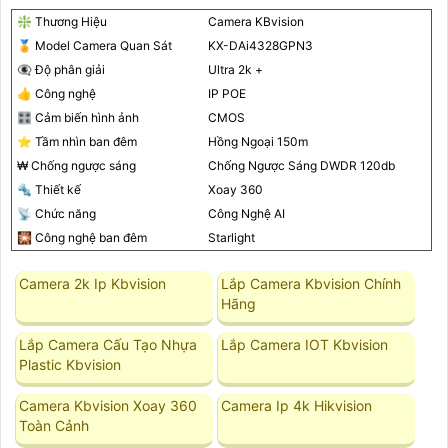
❇️ Thương Hiệu
Camera KBvision
️🏅️ Model Camera Quan Sát
KX-DAi4328GPN3
👁️‍🗨 Độ phân giải
Ultra 2k +
👍 Công nghệ
IP POE
🎛 Cảm biến hình ảnh
CMOS
⭐ Tầm nhìn ban đêm
Hồng Ngoại 150m
₩ Chống ngược sáng
Chống Ngược Sáng DWDR 120db
🔩 Thiết kế
Xoay 360
📡 Chức năng
Công Nghệ AI
🎇 Công nghệ ban đêm
Starlight
Camera 2k Ip Kbvision
Lắp Camera Kbvision Chính
Hãng
Lắp Camera Cấu Tạo Nhựa
Lắp Camera IOT Kbvision
Plastic Kbvision
Camera Kbvision Xoay 360
Camera Ip 4k Hikvision
Toàn Cảnh