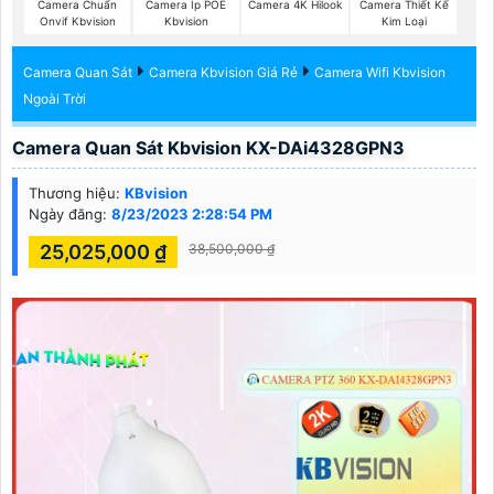
Camera Chuẩn
Camera Ip POE
Camera 4K Hilook
Camera Thiết Kế
Onvif Kbvision
Kbvision
Kim Loại
Camera Quan Sát
Camera Kbvision Giá Rẻ
Camera Wifi Kbvision
Ngoài Trời
Camera Quan Sát Kbvision KX-DAi4328GPN3
Thương hiệu:
KBvision
Ngày đăng:
8/23/2023 2:28:54 PM
25,025,000 ₫
38,500,000 ₫