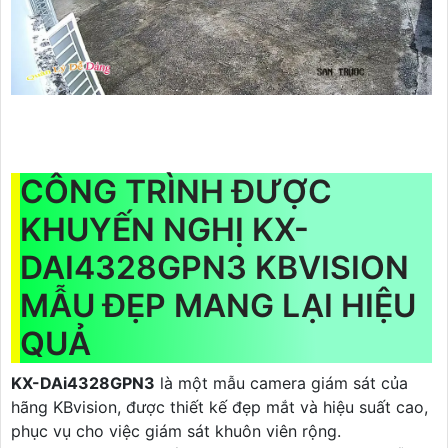
CÔNG TRÌNH ĐƯỢC
KHUYẾN NGHỊ KX-
DAI4328GPN3 KBVISION
MẪU ĐẸP MANG LẠI HIỆU
QUẢ
KX-DAi4328GPN3
là một mẫu camera giám sát của
hãng KBvision, được thiết kế đẹp mắt và hiệu suất cao,
phục vụ cho việc giám sát khuôn viên rộng.