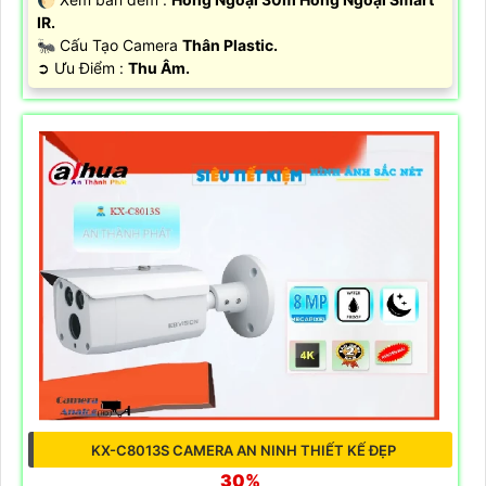
IR.
🐜 Cấu Tạo Camera
Thân Plastic.
️➲ Ưu Điểm :
Thu Âm.
KX-C8013S CAMERA AN NINH THIẾT KẾ ĐẸP
30%