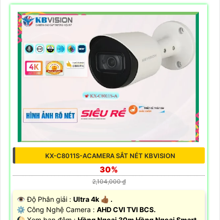
KX-C8011S-ACAMERA SẮT NÉT KBVISION
30%
2,104,000 ₫
👁 Độ Phân giải :
Ultra 4k 👍🏾 .
⚙ Công Nghệ Camera :
AHD CVI TVI BCS.
🌔 Xem ban đêm :
Hồng Ngoại 30m Hồng Ngoại Smart