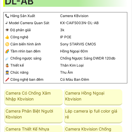
DL-AB
📞 Hãng Sản Xuất
Camera KBvision
↲ Model Camera Quan Sát
KX-CAiF5003N-DL-AB
👁 Độ phân giải
3k
👍 Công nghệ
IP POE
♋ Cảm biến hình ảnh
Sony STARVIS CMOS
🌈 Tầm nhìn ban đêm
Hồng Ngoại 60m
☄️ Chống ngược sáng
Chống Ngược Sáng DWDR 120db
🤹 Thiết kế
Thân Kim Loại
👮 Chức năng
Thu Âm
🖍 Công nghệ ban đêm
Có Màu Ban Đêm
Camera Có Chống Xâm
Camera Hồng Ngoại
Nhập Kbvision
Kbvision
Camera Phân Biệt Người
Láp camera ip full color giá
Kbvision
rẻ
Camera Thiết Kế Nhựa
Camera Kbvision Chống