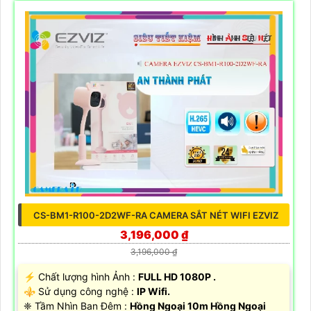
CS-BM1-R100-2D2WF-RA CAMERA SẮT NÉT WIFI EZVIZ
3,196,000 ₫
3,196,000 ₫
️⚡ Chất lượng hình Ảnh :
FULL HD 1080P .
⚜️ Sử dụng công nghệ :
IP Wifi.
❈ Tầm Nhìn Ban Đêm :
Hồng Ngoại 10m Hồng Ngoại