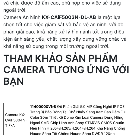
và chịu được độ ẩm cao, phù hợp cho việc sử dụng
ngoài trời.
Camera An Ninh
KX-CAiF5003N-DL-AB
là một lựa
chọn tốt cho việc giám sát và bảo vệ an ninh, với độ
phân giải cao, khả năng xử lý hình ảnh tốt trong điều
kiện ánh sáng yếu, chất lượng xây dựng vững chắc và
khả năng sử dụng trong môi trường ngoài trời.
THAM KHẢO SẢN PHẨM
CAMERA TƯƠNG ỨNG VỚI
BẠN
11400000VNÐ
Độ Phân Giải 5.0 MP Công Nghệ IP POE
Trang Bị Báo Động Tại Chỗ Nháy Sáng Xem Ban Đêm Full
Camera KX-
Color 30m Thiết Kế Dome Kim Loại Camera Dùng Hồng
CAiF5004N-
Ngoại SMD Chip Hình Ảnh Sony STARVIS CMOS Chuẩn
TiF-A
Nén Hình H.265+/H.265/H.264+/H.264 Khả Năng Chống
Ngược Sáng Tốt Chống Ngược Sáng DWDR 120db