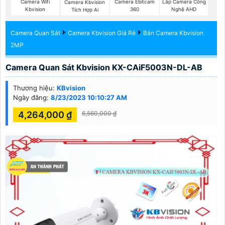
Camera Wifi
Camera Ebitcam
Lắp Camera Công
Camera Kbvision
Kbvision
360
Nghệ AHD
Tích Hợp Ai
Camera Quan Sát
Camera Kbvision Giá Rẻ
Bán Camera Kbvision
2MP
Camera Quan Sát Kbvision KX-CAiF5003N-DL-AB
Thương hiệu:
KBvision
Ngày đăng:
8/23/2023 10:10:27 AM
4,264,000 ₫
6,560,000 ₫