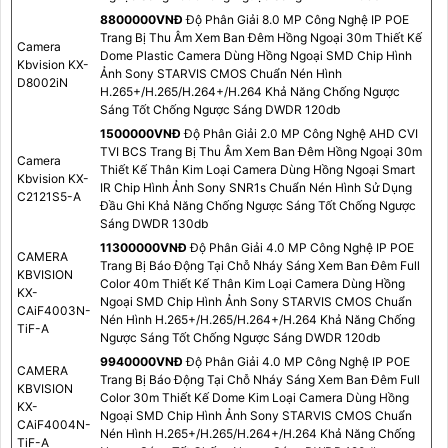
8800000VNÐ
Độ Phân Giải 8.0 MP Công Nghệ IP POE
Trang Bị Thu Âm Xem Ban Đêm Hồng Ngoại 30m Thiết Kế
Camera
Dome Plastic Camera Dùng Hồng Ngoại SMD Chip Hình
Kbvision KX-
Ảnh Sony STARVIS CMOS Chuẩn Nén Hình
D8002iN
H.265+/H.265/H.264+/H.264 Khả Năng Chống Ngược
Sáng Tốt Chống Ngược Sáng DWDR 120db
1500000VNÐ
Độ Phân Giải 2.0 MP Công Nghệ AHD CVI
TVI BCS Trang Bị Thu Âm Xem Ban Đêm Hồng Ngoại 30m
Camera
Thiết Kế Thân Kim Loại Camera Dùng Hồng Ngoại Smart
Kbvision KX-
IR Chip Hình Ảnh Sony SNR1s Chuẩn Nén Hình Sử Dụng
C2121S5-A
Đầu Ghi Khả Năng Chống Ngược Sáng Tốt Chống Ngược
Sáng DWDR 130db
11300000VNÐ
Độ Phân Giải 4.0 MP Công Nghệ IP POE
CAMERA
Trang Bị Báo Động Tại Chỗ Nháy Sáng Xem Ban Đêm Full
KBVISION
Color 40m Thiết Kế Thân Kim Loại Camera Dùng Hồng
KX-
Ngoại SMD Chip Hình Ảnh Sony STARVIS CMOS Chuẩn
CAiF4003N-
Nén Hình H.265+/H.265/H.264+/H.264 Khả Năng Chống
TiF-A
Ngược Sáng Tốt Chống Ngược Sáng DWDR 120db
9940000VNÐ
Độ Phân Giải 4.0 MP Công Nghệ IP POE
CAMERA
Trang Bị Báo Động Tại Chỗ Nháy Sáng Xem Ban Đêm Full
KBVISION
Color 30m Thiết Kế Dome Kim Loại Camera Dùng Hồng
KX-
Ngoại SMD Chip Hình Ảnh Sony STARVIS CMOS Chuẩn
CAiF4004N-
Nén Hình H.265+/H.265/H.264+/H.264 Khả Năng Chống
TiF-A