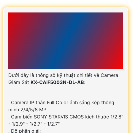
THÔNG SỐ KỸ THUẬT
CAMERA KX-
CAIF5003N-DL-AB
THƯƠNG HIỆU
KBVISION
Dưới đây là thông số kỹ thuật chi tiết về Camera
Giám Sát
KX-CAiF5003N-DL-AB
:
. Camera IP thân Full Color ánh sáng kép thông
minh 2/4/5/8 MP
. Cảm biến SONY STARVIS CMOS kích thước 1/2.8”
- 1/2.9" - 1/2.7" - 1/2.7"
. Độ phân giải: