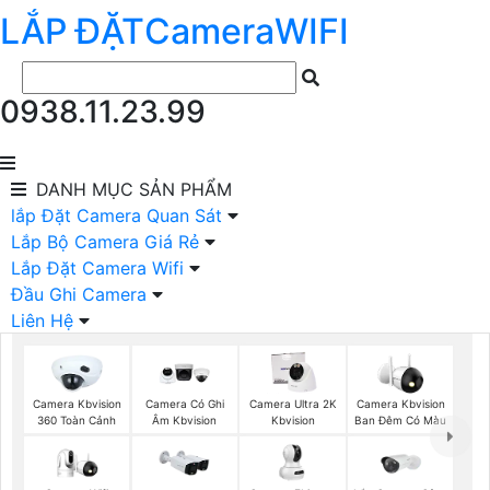
LẮP ĐẶT
Camera
WIFI
0938.11.23.99
DANH MỤC
SẢN PHẨM
lắp Đặt Camera Quan Sát
Lắp Bộ Camera Giá Rẻ
Lắp Đặt Camera Wifi
Đầu Ghi Camera
Liên Hệ
Camera Kbvision
Camera Có Ghi
Camera Ultra 2K
Camera Kbvision
360 Toàn Cảnh
Âm Kbvision
Kbvision
Ban Đêm Có Màu