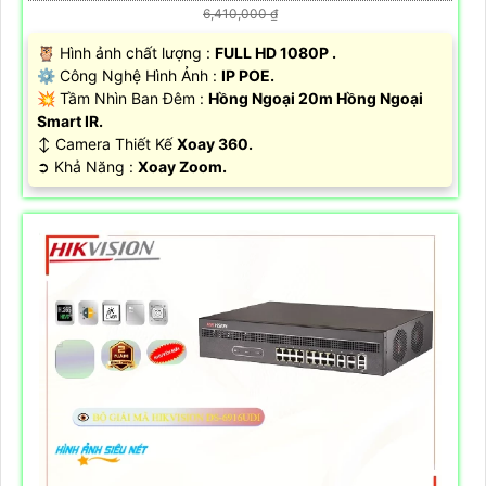
6,410,000 ₫
🦉 Hình ảnh chất lượng :
FULL HD 1080P .
⚙ Công Nghệ Hình Ảnh :
IP POE.
💥 Tầm Nhìn Ban Đêm :
Hồng Ngoại 20m Hồng Ngoại
Smart IR.
↕️ Camera Thiết Kế
Xoay 360.
️➲ Khả Năng :
Xoay Zoom.