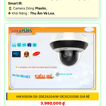
Smart IR.
🤹 Camera Dòng
Plastic.
️✤ Khả Năng :
Thu Âm Và Loa.
HIKVISION DS-2DE2A204IW-DE3(C0)(S6) GIÁ RẺ
3,980,000 ₫