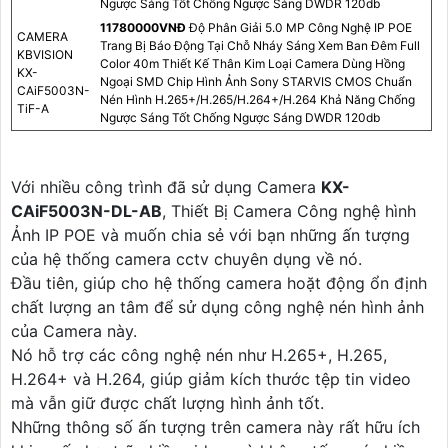
Ngược Sáng Tốt Chống Ngược Sáng DWDR 120db
11780000VNÐ
Độ Phân Giải 5.0 MP Công Nghệ IP POE
CAMERA
Trang Bị Báo Động Tại Chỗ Nháy Sáng Xem Ban Đêm Full
KBVISION
Color 40m Thiết Kế Thân Kim Loại Camera Dùng Hồng
KX-
Ngoại SMD Chip Hình Ảnh Sony STARVIS CMOS Chuẩn
CAiF5003N-
Nén Hình H.265+/H.265/H.264+/H.264 Khả Năng Chống
TiF-A
Ngược Sáng Tốt Chống Ngược Sáng DWDR 120db
Với nhiều công trình đã sử dụng Camera
KX-
CAiF5003N-DL-AB
, Thiết Bị Camera Công nghệ hình
Ảnh IP POE và muốn chia sẻ với bạn những ấn tượng
của hệ thống camera cctv chuyên dụng về nó.
Đầu tiên, giúp cho hệ thống camera hoặt động ổn định
chất lượng an tâm để sử dụng công nghệ nén hình ảnh
của Camera này.
Nó hỗ trợ các công nghệ nén như H.265+, H.265,
H.264+ và H.264, giúp giảm kích thước tệp tin video
mà vẫn giữ được chất lượng hình ảnh tốt.
Những thông số ấn tượng trên camera này rất hữu ích