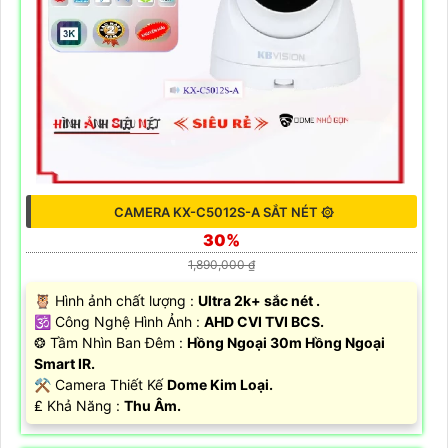
CAMERA KX-C5012S-A SẮT NÉT ۞
30%
1,890,000 ₫
🦉 Hình ảnh chất lượng :
Ultra 2k+ sắc nét .
🕉️ Công Nghệ Hình Ảnh :
AHD CVI TVI BCS.
❂ Tầm Nhìn Ban Đêm :
Hồng Ngoại 30m Hồng Ngoại
Smart IR.
⚒ Camera Thiết Kế
Dome Kim Loại.
️₤ Khả Năng :
Thu Âm.