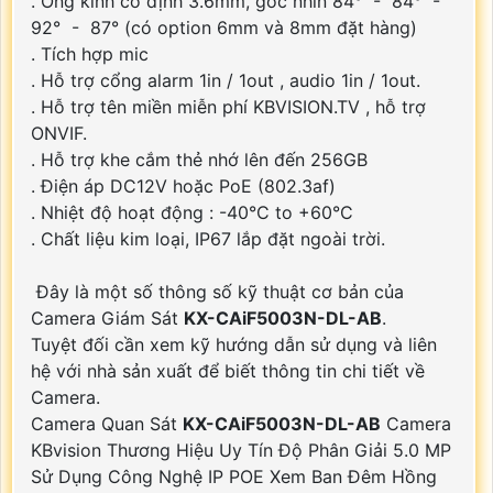
. Ống kính cố định 3.6mm, góc nhìn 84° - 84° -
92° - 87° (có option 6mm và 8mm đặt hàng)
. Tích hợp mic
. Hỗ trợ cổng alarm 1in / 1out , audio 1in / 1out.
. Hỗ trợ tên miền miễn phí KBVISION.TV , hỗ trợ
ONVIF.
. Hỗ trợ khe cắm thẻ nhớ lên đến 256GB
. Điện áp DC12V hoặc PoE (802.3af)
. Nhiệt độ hoạt động : -40°C to +60°C
. Chất liệu kim loại, IP67 lắp đặt ngoài trời.
Đây là một số thông số kỹ thuật cơ bản của
Camera Giám Sát
KX-CAiF5003N-DL-AB
.
Tuyệt đối cần xem kỹ hướng dẫn sử dụng và liên
hệ với nhà sản xuất để biết thông tin chi tiết về
Camera.
Camera Quan Sát
KX-CAiF5003N-DL-AB
Camera
KBvision Thương Hiệu Uy Tín Độ Phân Giải 5.0 MP
Sử Dụng Công Nghệ IP POE Xem Ban Đêm Hồng