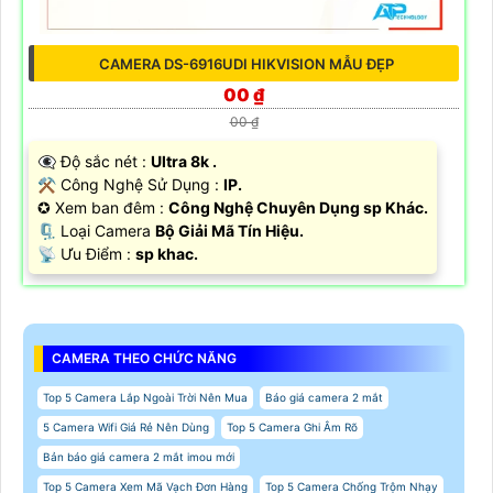
CAMERA DS-6916UDI HIKVISION MẪU ĐẸP
00 ₫
00 ₫
👁️‍🗨 Độ sắc nét :
Ultra 8k .
⚒ Công Nghệ Sử Dụng :
IP.
✪ Xem ban đêm :
Công Nghệ Chuyên Dụng sp Khác.
🗜️ Loại Camera
Bộ Giải Mã Tín Hiệu.
️📡 Ưu Điểm :
sp khac.
CAMERA THEO CHỨC NĂNG
Top 5 Camera Lắp Ngoài Trời Nên Mua
Báo giá camera 2 mắt
5 Camera Wifi Giá Rẻ Nên Dùng
Top 5 Camera Ghi Âm Rõ
Bản báo giá camera 2 mắt imou mới
Top 5 Camera Xem Mã Vạch Đơn Hàng
Top 5 Camera Chống Trộm Nhạy