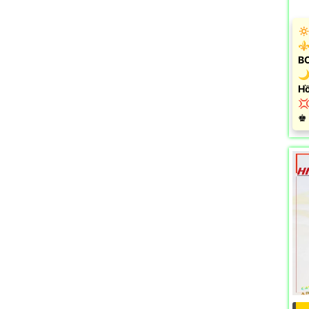
🔅
⚜️
B
🌙
Hồ

️♚