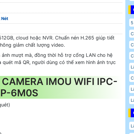
 Nét
5
C
 512GB, cloud hoặc NVR. Chuẩn nén H.265 giúp tiết
không giảm chất lượng video.
C
h ảnh mượt mà, đồng thời hỗ trợ cổng LAN cho hệ
C
à quét mã QR, người dùng có thể xem hình ảnh trực
L
C
CAMERA IMOU WIFI IPC-
L
EP-6M0S
L
quét)
L
p