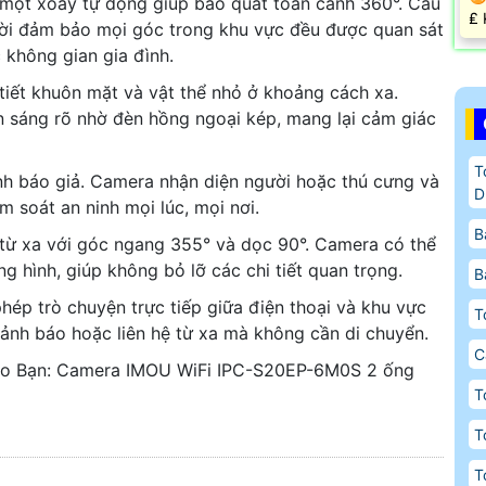
ột xoay tự động giúp bao quát toàn cảnh 360°. Cấu
️₤
hời đảm bảo mọi góc trong khu vực đều được quan sát
 không gian gia đình.
 tiết khuôn mặt và vật thể nhỏ ở khoảng cách xa.
ẫn sáng rõ nhờ đèn hồng ngoại kép, mang lại cảm giác
T
h báo giả. Camera nhận diện người hoặc thú cưng và
D
m soát an ninh mọi lúc, mọi nơi.
B
 từ xa với góc ngang 355° và dọc 90°. Camera có thể
g hình, giúp không bỏ lỡ các chi tiết quan trọng.
B
hép trò chuyện trực tiếp giữa điện thoại và khu vực
T
cảnh báo hoặc liên hệ từ xa mà không cần di chuyển.
C
o Bạn: Camera IMOU WiFi IPC-S20EP-6M0S 2 ống
T
T
T