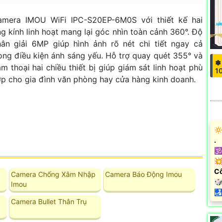
amera IMOU WiFi IPC-S20EP-6M0S với thiết kế hai
g kính linh hoạt mang lại góc nhìn toàn cảnh 360°. Độ
ân giải 6MP giúp hình ảnh rõ nét chi tiết ngay cả
ong điều kiện ánh sáng yếu. Hỗ trợ quay quét 355° và
✽
m thoại hai chiều thiết bị giúp giám sát linh hoạt phù
1
p cho gia đình văn phòng hay cửa hàng kinh doanh.
🔅
.
🕉
💥
C
Camera Chống Xâm Nhập
Camera Báo Động Imou
🎲
u
Imou
️
Camera Bullet Thân Trụ