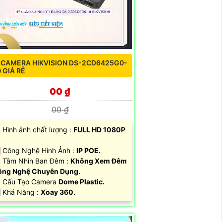
 CAMERA HIKVISION DS-2CD6425G0-
0 GIÁ RẺ
00 ₫
00 ₫
 Hình ảnh chất lượng :
FULL HD 1080P
️ Công Nghệ Hình Ảnh :
IP POE.
 Tầm Nhìn Ban Đêm :
Không Xem Đêm
ông Nghệ Chuyên Dụng.
 Cấu Tạo Camera
Dome Plastic.
 Khả Năng :
Xoay 360.