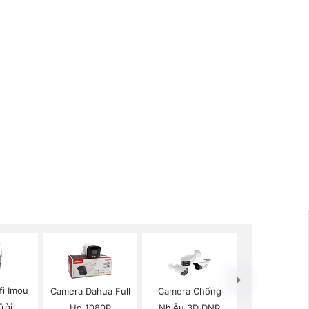
fi Imou
Camera Dahua Full
Camera Chống
rời
Hd 1080P
Nhiễu 3D DNR