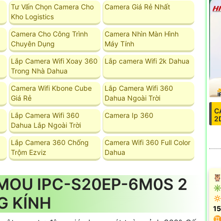
Tư Vấn Chọn Camera Cho
Camera Giá Rẻ Nhất
Kho Logistics
Camera Cho Công Trình
Camera Nhìn Màn Hình
Chuyên Dụng
Máy Tính
Lắp Camera Wifi Xoay 360
Lắp camera Wifi 2k Dahua
Trong Nhà Dahua
Camera Wifi Kbone Cube
Lắp Camera Wifi 360
Giá Rẻ
Dahua Ngoài Trời
C
Lắp Camera Wifi 360
Camera Ip 360
2
Dahua Lắp Ngoài Trời
Lắp Camera 360 Chống
Camera Wifi 360 Full Color
Trộm Ezviz
Dahua
🦉
MOU IPC-S20EP-6M0S 2
✳️
G KÍNH
🔅
1
♊