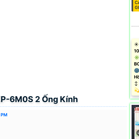
C
G
☀️
10
✳️
B
🌚
Hồ
↕️
️
EP-6M0S 2 Ống Kính
5 PM