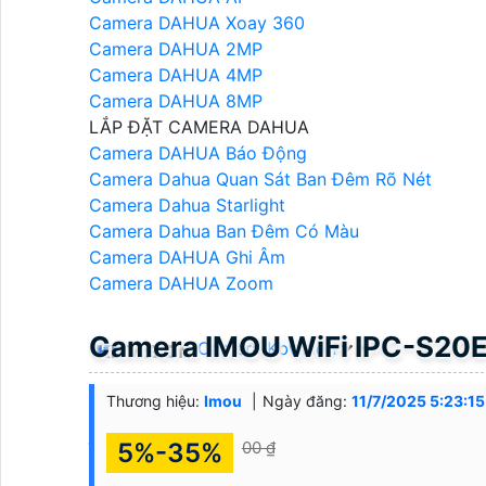
Camera DAHUA Xoay 360
Camera DAHUA 2MP
Camera DAHUA 4MP
Camera DAHUA 8MP
LẮP ĐẶT CAMERA DAHUA
Camera DAHUA Báo Động
Camera Dahua Quan Sát Ban Đêm Rõ Nét
Camera Dahua Starlight
Camera Dahua Ban Đêm Có Màu
Camera DAHUA Ghi Âm
Camera DAHUA Zoom
Camera IMOU WiFi IPC-S20
Camera Kbvision
Thương hiệu:
Imou
Ngày đăng:
11/7/2025 5:23:1
Camera Kbvision
Đầu Ghi Camera KBVISION
5%-35%
00 ₫
Trọn Bộ Camera KBvision