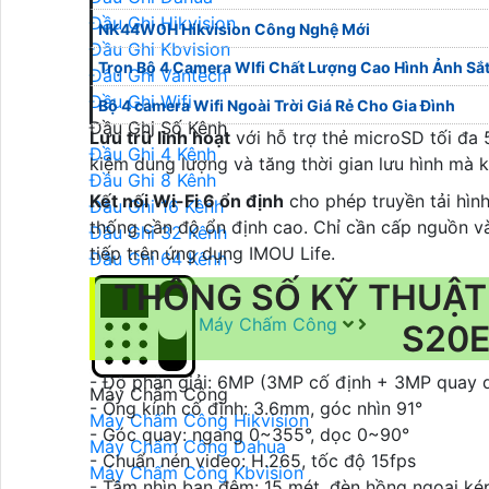
Đầu Ghi Hikvision
NK44W0H Hikvision Công Nghệ Mới
Đầu Ghi Kbvision
Trọn Bộ 4 Camera WIfi Chất Lượng Cao Hình Ảnh Sắt
Đầu Ghi Vantech
Đầu Ghi Wifi
Bộ 4 camera Wifi Ngoài Trời Giá Rẻ Cho Gia Đình
Đầu Ghi Số Kênh
Lưu trữ linh hoạt
với hỗ trợ thẻ microSD tối đa
Đầu Ghi 4 Kênh
kiệm dung lượng và tăng thời gian lưu hình mà 
Đầu Ghi 8 Kênh
Kết nối Wi-Fi 6 ổn định
cho phép truyền tải hìn
Đầu Ghi 16 Kênh
thống cần độ ổn định cao. Chỉ cần cấp nguồn v
Đầu Ghi 32 Kênh
tiếp trên ứng dụng IMOU Life.
Đầu Ghi 64 Kênh
THÔNG SỐ KỸ THUẬT 
Máy Chấm Công
S20
- Độ phân giải: 6MP (3MP cố định + 3MP quay 
Máy Chấm Công
- Ống kính cố định: 3.6mm, góc nhìn 91°
Máy Chấm Công Hikvision
- Góc quay: ngang 0~355°, dọc 0~90°
Máy Chấm Công Dahua
- Chuẩn nén video: H.265, tốc độ 15fps
Máy Chấm Công Kbvision
- Tầm nhìn ban đêm: 15 mét, đèn hồng ngoại ké