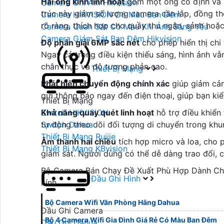
Hai ống kính linh hoạt
gồm một ống cố định và m
Camera Ghi Âm Hikvision
trúc này giảm số lượng camera cần lắp, đồng t
Camera HIKVISION Có Màu Ban Đêm
rõ ràng, thích hợp cho quầy thu ngân, sảnh hoặc
Camera Quan Sát Có Màu Khi Ánh Sáng Yếu
Camera Giám Sát Ban Đêm Hikvision
Độ phân giải 6MP sắc nét
cho phép hiển thị chi
Ngay cả trong điều kiện thiếu sáng, hình ảnh v
chân thực và độ tương phản cao.
Thiết Bị Mạng
Phát hiện chuyển động chính xác
giúp giảm cản
gửi thông báo ngay đến điện thoại, giúp bạn kiể
Thiết Bị Mạng
Switch HIKVISION
Khả năng quay quét linh hoạt
hỗ trợ điều khiển
Switch Dahua
tự động theo dõi đối tượng di chuyển trong khun
Thiết Bị Mạng Ruijie
Âm thanh hai chiều
tích hợp micro và loa, cho p
Thiết Bị Mạng KBvision
giám sát. Người dùng có thể dễ dàng trao đổi, 
Bộ Camera Bán Chạy Đề Xuất Phù Hợp Dành Ch
Đầu Ghi Hình
kính
Bộ Camera Wifi Văn Phòng Hãng Dahua
Đầu Ghi Camera
Bộ 4 Camera Wifi Gia Đình Giá Rẻ Có Màu Ban Đêm
Đầu Ghi Dahua