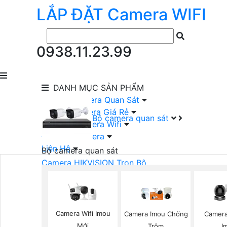
LẮP ĐẶT
Camera
WIFI
0938.11.23.99
DANH MỤC
SẢN PHẨM
lắp Đặt Camera Quan Sát
Lắp Bộ Camera Giá Rẻ
Bộ camera quan sát
Lắp Đặt Camera Wifi
Đầu Ghi Camera
Liên Hệ
Bộ camera quan sát
Camera HIKVISION Trọn Bộ
Camera KBVISION Trọn Bộ
Camera DAHUA Trọn Bộ
Camera giá Rẻ Trọn Bộ
Bộ Camera Nên Dùng
Camera Wifi Imou
Camera Imou Chống
Camera
Bộ Camera Có Màu Ban Đêm
Mới
Trộm
I