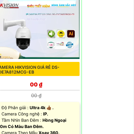
AMERA HIKVISION GIÁ RẺ DS-
DE7A812MCG-EB
00 ₫
00 ₫
 Độ Phân giải :
Ultra 4k 👍🏾 .
 Camera Công nghệ :
IP.
 Tầm Nhìn Ban Đêm :
Hồng Ngoại
50m Có Màu Ban Đêm.
 Camera Theo Mẫu
Xoay 360.