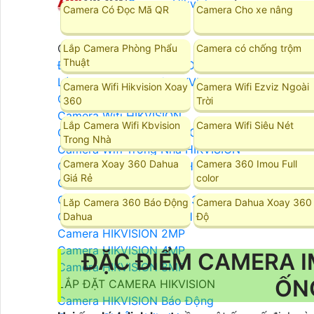
Camera Hikvision
Camera Có Đọc Mã QR
Camera Cho xe nâng
Camera Hikvision
Lắp Camera Phòng Phẩu
Camera có chống trộm
Thuật
Đầu Ghi Camera HIKVISION
Lắp Camera Trọn Bộ HIKVISION
Camera Wifi Hikvision Xoay
Camera Wifi Ezviz Ngoài
Camera HIKVISION Ai
360
Trời
Camera Wifi HIKVISION
Lắp Camera Wifi Kbvision
Camera Wifi Siêu Nét
Camera Wifi 360 HIKVISION
Trong Nhà
Camera Wifi Trong Nhà HIKVISION
Camera Xoay 360 Dahua
Camera 360 Imou Full
Camera Wifi Ngoài Trời HIKVISION
Giá Rẻ
color
Camera IP HIKVISION
Camera HIKVISION Xoay 360
Lăp Camera 360 Báo Động
Camera Dahua Xoay 360
Camera ZOOM Sắc Nét HIKVISION
Dahua
Độ
Camera HIKVISION 2MP
Camera HIKVISION 4MP
ĐẶC ĐIỂM CAMERA I
Camera HIKVISION 8MP
ỐN
LẮP ĐẶT CAMERA HIKVISION
Camera HIKVISION Báo Động