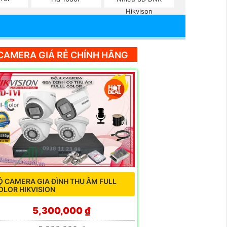
Hikvison
CAMERA GIÁ RẺ CHÍNH HÃNG
Ộ CAMERA GIA ĐÌNH THU ÂM FULL
OLOR HIKVISION
5,300,000 ₫