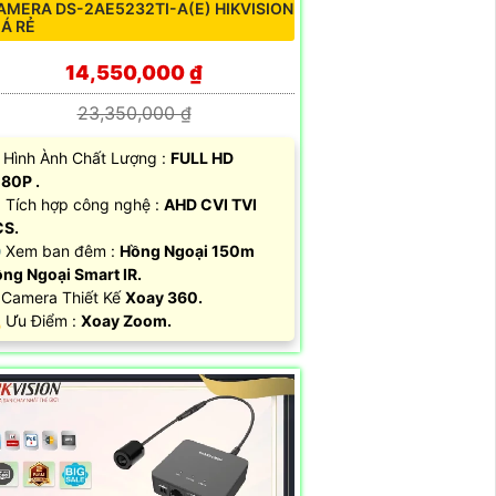
AMERA DS-2AE5232TI-A(E) HIKVISION
IÁ RẺ
14,550,000 ₫
23,350,000 ₫
 Hình Ành Chất Lượng :
FULL HD
80P .
 Tích hợp công nghệ :
AHD CVI TVI
CS.
 Xem ban đêm :
Hồng Ngoại 150m
ng Ngoại Smart IR.
 Camera Thiết Kế
Xoay 360.
 Ưu Điểm :
Xoay Zoom.