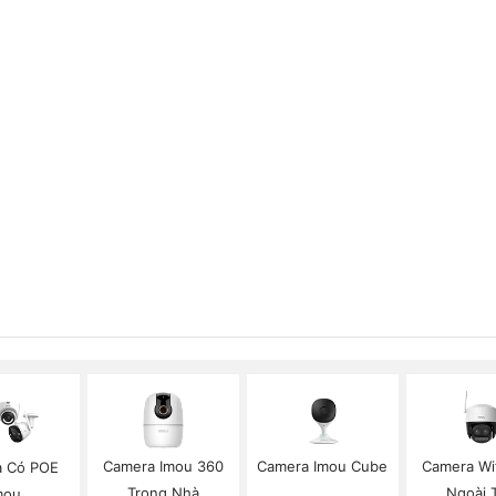
Camera Imou 360
Camera Imou Cube
Camera Wi
 Có POE
Trong Nhà
Ngoài T
mou