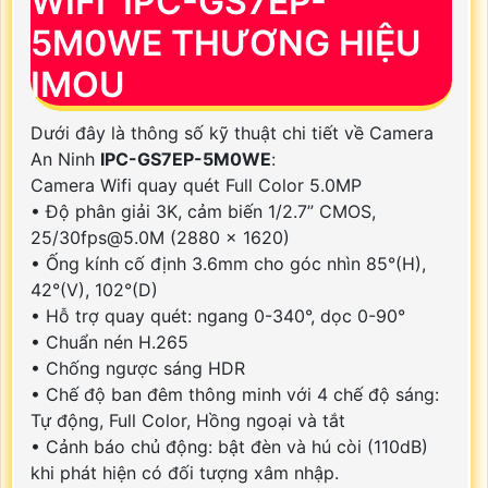
WIFI IPC-GS7EP-
5M0WE THƯƠNG HIỆU
IMOU
Dưới đây là thông số kỹ thuật chi tiết về Camera
An Ninh
IPC-GS7EP-5M0WE
:
Camera Wifi quay quét Full Color 5.0MP
• Độ phân giải 3K, cảm biến 1/2.7” CMOS,
25/30fps@5.0M (2880 x 1620)
• Ống kính cố định 3.6mm cho góc nhìn 85°(H),
42°(V), 102°(D)
• Hỗ trợ quay quét: ngang 0-340°, dọc 0-90°
• Chuẩn nén H.265
• Chống ngược sáng HDR
• Chế độ ban đêm thông minh với 4 chế độ sáng:
Tự động, Full Color, Hồng ngoại và tắt
• Cảnh báo chủ động: bật đèn và hú còi (110dB)
khi phát hiện có đối tượng xâm nhập.