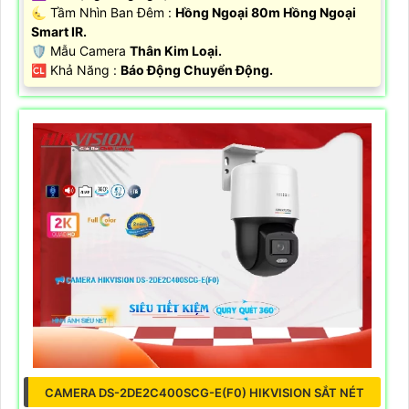
🌜 Tầm Nhìn Ban Đêm :
Hồng Ngoại 80m Hồng Ngoại
Smart IR.
🛡 Mẫu Camera
Thân Kim Loại.
️🆑 Khả Năng :
Báo Động Chuyển Động.
CAMERA DS-2DE2C400SCG-E(F0) HIKVISION SẮT NÉT