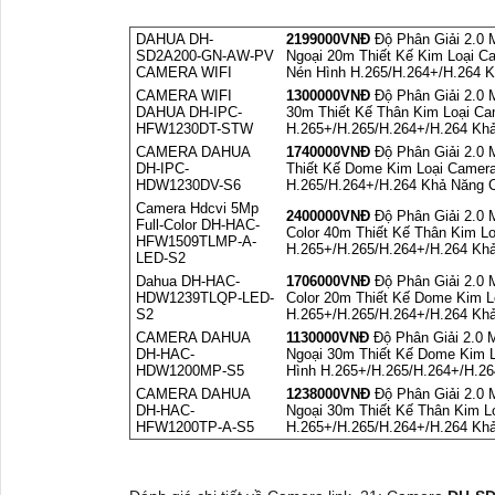
DAHUA DH-
2199000VNÐ
Độ Phân Giải 2.0 
SD2A200-GN-AW-PV
Ngoại 20m Thiết Kế Kim Loại
CAMERA WIFI
Nén Hình H.265/H.264+/H.264
CAMERA WIFI
1300000VNÐ
Độ Phân Giải 2.0 
DAHUA DH-IPC-
30m Thiết Kế Thân Kim Loại C
HFW1230DT-STW
H.265+/H.265/H.264+/H.264 K
CAMERA DAHUA
1740000VNÐ
Độ Phân Giải 2.0
DH-IPC-
Thiết Kế Dome Kim Loại Camer
HDW1230DV-S6
H.265/H.264+/H.264 Khả Năng
Camera Hdcvi 5Mp
2400000VNÐ
Độ Phân Giải 2.0
Full-Color DH-HAC-
Color 40m Thiết Kế Thân Kim 
HFW1509TLMP-A-
H.265+/H.265/H.264+/H.264 K
LED-S2
Dahua DH-HAC-
1706000VNÐ
Độ Phân Giải 2.0
HDW1239TLQP-LED-
Color 20m Thiết Kế Dome Kim 
S2
H.265+/H.265/H.264+/H.264 K
CAMERA DAHUA
1130000VNÐ
Độ Phân Giải 2.0
DH-HAC-
Ngoại 30m Thiết Kế Dome Kim 
HDW1200MP-S5
Hình H.265+/H.265/H.264+/H.2
CAMERA DAHUA
1238000VNÐ
Độ Phân Giải 2.0
DH-HAC-
Ngoại 30m Thiết Kế Thân Kim 
HFW1200TP-A-S5
H.265+/H.265/H.264+/H.264 Kh