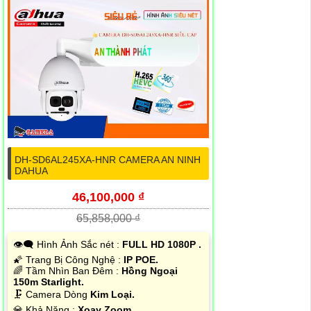
DH-SD6AL245XA-HNR CAMERA AN NINH
DAHUA
46,100,000 ₫
65,858,000 ₫
👁️‍🗨 Hình Ảnh Sắc nét :
FULL HD 1080P .
🌠 Trang Bị Công Nghệ :
IP POE.
🌈 Tầm Nhìn Ban Đêm :
Hồng Ngoại
150m Starlight.
🗜️ Camera Dòng
Kim Loại.
️💎 Khả Năng :
Xoay Zoom.