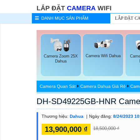
LẮP ĐẶT
CAMERA
WIFI
DANH MỤC
SẢN PHẨM
LẮP ĐẶT C
Camera Wifi Dahua
Camera Zoom 25X
Came
Dahua
Camera Quan Sát
Camera Dahua Giá Rẻ
Came
DH-SD49225GB-HNR Came
Thương hiệu:
Dahua
Ngày đăng:
8/24/2023 1
13,900,000 ₫
18,500,000 ₫