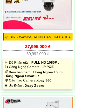
۞ DH-SD5A245GB-HNR CAMERA DAHUA
27,995,000 ₫
39,992,000 ₫
🔆 Độ Phân giải :
FULL HD 1080P .
👍 Công Nghệ Camera :
IP POE.
🌈 Xem ban đêm :
Hồng Ngoại 150m
Hồng Ngoại Smart IR.
🕸️ Cấu Tạo Camera
Xoay 360.
️✤ Ưu Điểm :
Xoay Zoom.