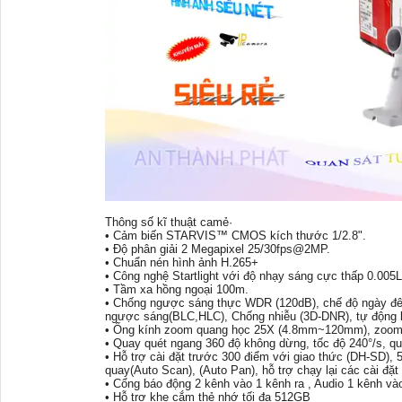
Thông số kĩ thuật camẻ·
• Cảm biến STARVIS™ CMOS kích thước 1/2.8".
• Độ phân giải 2 Megapixel 25/30fps@2MP.
• Chuẩn nén hình ảnh H.265+
• Công nghệ Startlight với độ nhạy sáng cực thấp 0.005
• Tầm xa hồng ngoại 100m.
• Chống ngược sáng thực WDR (120dB), chế độ ngày đêm
ngược sáng(BLC,HLC), Chống nhiễu (3D-DNR), tự động l
• Ống kính zoom quang học 25X (4.8mm~120mm), zoom
• Quay quét ngang 360 độ không dừng, tốc độ 240°/s, qua
• Hỗ trợ cài đặt trước 300 điểm với giao thức (DH-SD), 5
quay(Auto Scan), (Auto Pan), hỗ trợ chạy lại các cài đặt 
• Cổng báo động 2 kênh vào 1 kênh ra , Audio 1 kênh và
• Hỗ trợ khe cắm thẻ nhớ tối đa 512GB