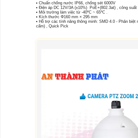
• Chuẩn chống nước IP66, chống sét 6000V
• Điện áp DC 12V/3A (±10%) PoE+(802.3at) , công suấ
• Môi trường làm việc từ -40ºC ~ 65ºC .
• Kích thước Φ160 mm × 295 mm
• Hỗ trợ các tính năng thông minh: SMD 4.0 - Phân biệt
cấm) , Quick Pick