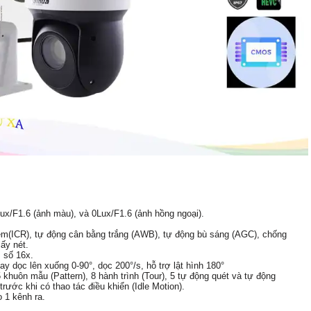
Lux/F1.6 (ảnh màu), và 0Lux/F1.6 (ảnh hồng ngoại).
(ICR), tự động cân bằng trắng (AWB), tự động bù sáng (AGC), chống
ấy nét.
 số 16x.
y dọc lên xuống 0-90°, dọc 200°/s, hỗ trợ lật hình 180°
 khuôn mẫu (Pattern), 8 hành trình (Tour), 5 tự động quét và tự động
trước khi có thao tác điều khiển (Idle Motion).
o 1 kênh ra.