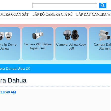
AMERA QUAN SÁT
LẮP BỘ CAMERA GIÁ RẺ
LẮP ĐẶT CAMERA WI
Camera Wifi Dahua
ra Ip Dome
Camera Dahua Xoay
Camera Da
Ngoài Trời
Dahua
360
Starlight
ra Dahua Ultra 2K
ra Dahua
0:16:40 AM