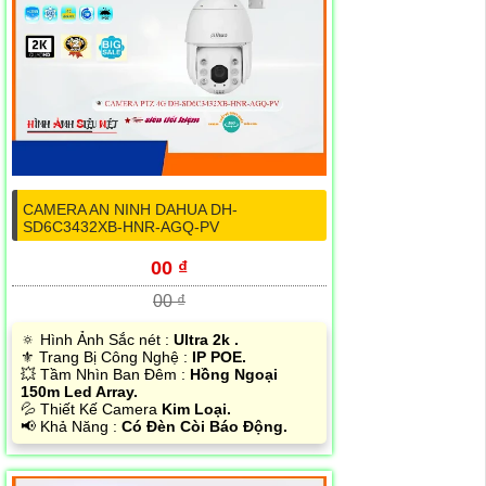
CAMERA AN NINH DAHUA DH-
SD6C3432XB-HNR-AGQ-PV
00 ₫
00 ₫
🔅 Hình Ảnh Sắc nét :
Ultra 2k .
⚜️ Trang Bị Công Nghệ :
IP POE.
💥 Tầm Nhìn Ban Đêm :
Hồng Ngoại
150m Led Array.
💦 Thiết Kế Camera
Kim Loại.
️📢 Khả Năng :
Có Đèn Còi Báo Động.