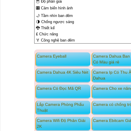
🦉 Độ phân giải
🎛 Cảm biến hình ảnh
🌙 Tầm nhìn ban đêm
🌗 Chống ngược sáng
🐉️ Thiết kế
₤ Chức năng
️🏅️ Công nghệ ban đêm
Camera Eyeball
Camera Dahua Ban
Có Màu giá rẻ
Camera Dahua 4K Siêu Nét
Camera Ip Có Thu 
Dahua
Camera Có Đọc Mã QR
Camera Cho xe nân
Lắp Camera Phòng Phẩu
Camera có chống t
Thuật
Camera Wifi Độ Phân Giải
Camera Ebitcam Gi
2K