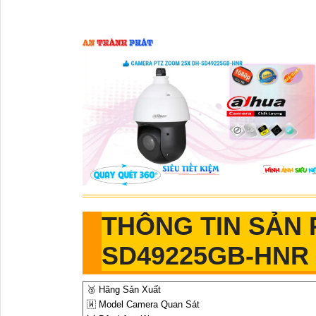
THÔNG TIN SẢN 
SD49225GB-HNR
🥉 Hãng Sản Xuất
🇼 Model Camera Quan Sát