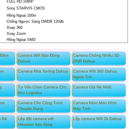
FULL HD 1080P
Sony STARVIS CMOS
Hồng Ngoại 100m
Chống Ngược Sáng DWDR 120db
Xoay 360
Xoay Zoom
Hồng Ngoại SMD
 Đêm
Camera Wifi Báo Động
Camera Chống Nhiễu 3D-
Dahua
DNR Dahua
Ậm
Camera Nhà Xưởng Dahua
Camera Wifi 360 Dahua
Ngoài Trời
g
Tư Vấn Chọn Camera Cho
Camera Giá Rẻ Nhất
Kho Logistics
rộm
Camera Cho Công Trình
Camera Nhìn Màn Hình
Chuyên Dụng
Máy Tính
á Rẻ
Lắp đặt camera wifi
Lắp camera Wifi 2k Dahua
Hikvision báo động