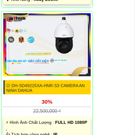
☑ DH-SD49225XA-HNR-S3 CAMERA AN
NINH DAHUA
30%
22,500,000 ₫
️⚡ Hình Ành Chất Lượng :
FULL HD 1080P
.
👍 Tích hợp công nghệ :
IP.