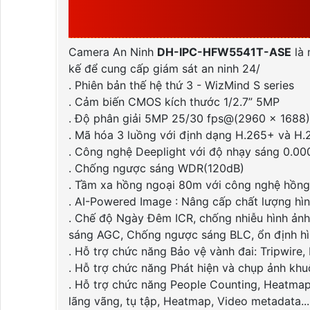
ASE ĐƯỢC SẢN XUẤT
Camera An Ninh
DH-IPC-HFW5541T-ASE
là 
kế để cung cấp giám sát an ninh 24/
. Phiên bản thế hệ thứ 3 - WizMind S series
. Cảm biến CMOS kích thước 1/2.7” 5MP
. Độ phân giải 5MP 25/30 fps@(2960 × 1688)
. Mã hóa 3 luồng với định dạng H.265+ và H
. Công nghệ Deeplight với độ nhạy sáng 0.0
. Chống ngược sáng WDR(120dB)
. Tầm xa hồng ngoại 80m với công nghệ hồng
. AI-Powered Image : Nâng cấp chất lượng hình
. Chế độ Ngày Đêm ICR, chống nhiễu hình ản
sáng AGC, Chống ngược sáng BLC, ổn định hìn
. Hỗ trợ chức năng Bảo vệ vành đai: Tripwire, 
. Hỗ trợ chức năng Phát hiện và chụp ảnh khu
. Hỗ trợ chức năng People Counting, Heatmap, 
lãng vãng, tụ tập, Heatmap, Video metadata...