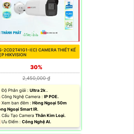
S-2CD2T41G1-I(C) CAMERA THIẾT KẾ
ẸP HIKVISION
30%
2,450,000 ₫
 Độ Phân giải :
Ultra 2k .
️ Công Nghệ Camera :
IP POE.
 Xem ban đêm :
Hồng Ngoại 50m
ng Ngoại Smart IR.
 Cấu Tạo Camera
Thân Kim Loại.
 Ưu Điểm :
Công Nghệ AI.