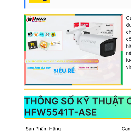
C
đư
ch
c
hi
né
lư
v
THÔNG SỐ KỸ THUẬT C
HFW5541T-ASE
Sản Phẩm Hãng
Cam