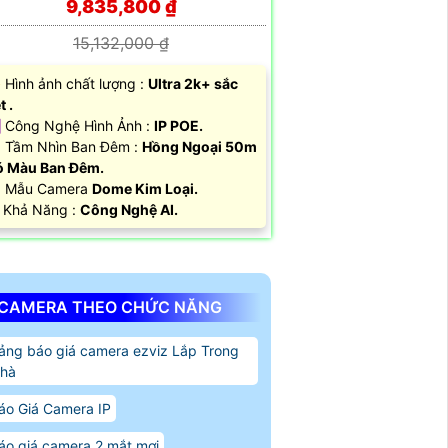
9,835,800 ₫
15,132,000 ₫
Hình ảnh chất lượng :
Ultra 2k+ sắc
t .
 Công Nghệ Hình Ảnh :
IP POE.
 Tầm Nhìn Ban Đêm :
Hồng Ngoại 50m
 Màu Ban Đêm.
 Mẫu Camera
Dome Kim Loại.
 Khả Năng :
Công Nghệ AI.
CAMERA THEO CHỨC NĂNG
ảng báo giá camera ezviz Lắp Trong
hà
áo Giá Camera IP
áo giá camera 2 mắt mơi