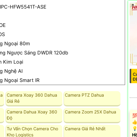
IPC-HFW5541T-ASE
POE
OS
g Ngoại 80m
ng Ngược Sáng DWDR 120db
n Kim Loại
g Nghệ AI
C
Đ
g Ngoại Smart IR
ua
Camera Xoay 360 Dahua
Camera PTZ Dahua
Giá Rẻ
Camera Dahua Xoay 360
Camera Zoom 25X Dahua
💯
Độ
👍
💡
Tư Vấn Chọn Camera Cho
Camera Giá Rẻ Nhất
Kho Logistics
Hồ