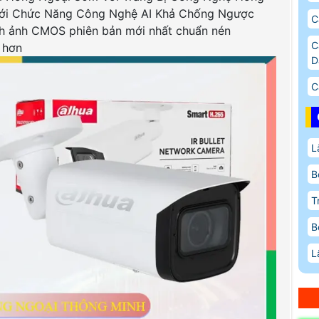
 Với Chức Năng Công Nghệ AI Khả Chống Ngược
C
h ảnh CMOS phiên bản mới nhất chuẩn nén
C
 hơn
D
C
L
B
T
B
L