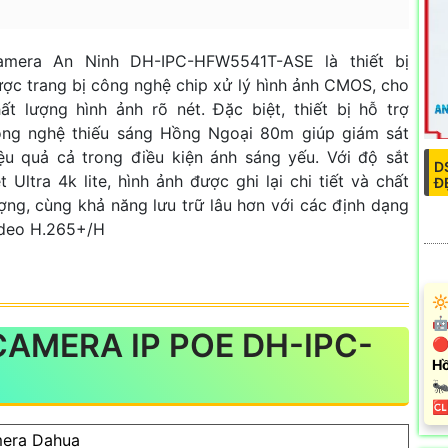
amera An Ninh DH-IPC-HFW5541T-ASE là thiết bị
ợc trang bị công nghệ chip xử lý hình ảnh CMOS, cho
ất lượng hình ảnh rõ nét. Đặc biệt, thiết bị hỗ trợ
ông nghệ thiếu sáng Hồng Ngoại 80m giúp giám sát
ệu quả cả trong điều kiện ánh sáng yếu. Với độ sắt
D
t Ultra 4k lite, hình ảnh được ghi lại chi tiết và chất
Đ
ợng, cùng khả năng lưu trữ lâu hơn với các định dạng
ideo H.265+/H
🔆
🤖
AMERA IP POE DH-IPC-
🔴
Hồ
🐜
️
era Dahua