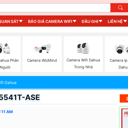
QUAN SÁT
BÁO GIÁ CAMERA WIFI
ĐẦU GHI
LIÊN HỆ
Camera Wifi Dahua
ahua Phân
Camera WizMind
Camera I
Trong Nhà
 Người
Dahu
fi Dahua
5541T-ASE
:11 AM