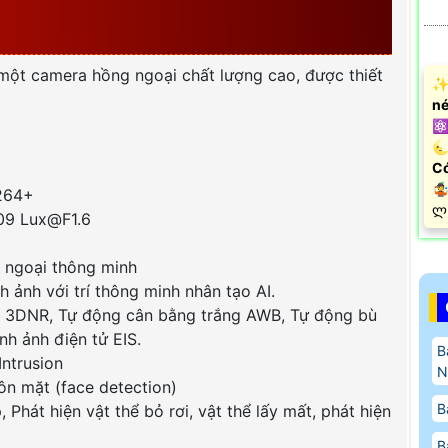
 BỞI DAHUA
một camera hồng ngoại chất lượng cao, được thiết
✨ 
né
⚛️
🌜
Có

.264+
️ლ
009 Lux@F1.6
 ngoại thông minh
 ảnh với trí thông minh nhân tạo AI.
h 3DNR, Tự động cân bằng trắng AWB, Tự động bù
h ảnh điện tử EIS.
B
Intrusion
N
ôn mặt (face detection)
B
Phát hiện vật thể bỏ rơi, vật thể lấy mất, phát hiện
B