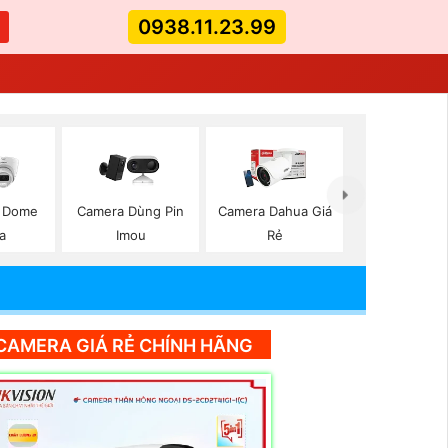
0938.11.23.99
p Dome
Camera Dùng Pin
Camera Dahua Giá
a
Imou
Rẻ
CAMERA GIÁ RẺ CHÍNH HÃNG