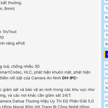
h bất thường.
mm, 8mm)
T
B
T
o 1in/1out
T
K10
tính năng ePoE
B
L
g loá, chống nhiễu 3D
 SmartCodec, HLC, phát hiện khuôn mặt, phát hiện
L
 điểm nổi bật của Camera An Ninh
DH-IPC-
L
X
c giám sát và bảo vệ an ninh trong các khu vực như
ựng, và các nơi khác cần giám sát 24/7.
L
mera Dahua Thương Hiệu Uy Tín Độ Phân Giải 5.0
C
 Hồng Ngoại 80m Với Trang Bị Công Nghệ Hồng