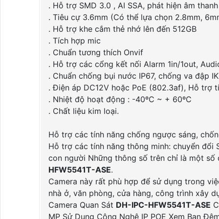
. Hỗ trợ SMD 3.0 , AI SSA, phát hiện âm than
. Tiêu cự 3.6mm (Có thể lựa chọn 2.8mm, 6
. Hỗ trợ khe cắm thẻ nhớ lên đến 512GB
. Tích hợp mic
. Chuẩn tương thích Onvif
. Hỗ trợ các cổng kết nối Alarm 1in/1out, Audi
. Chuẩn chống bụi nước IP67, chống va đập I
. Điện áp DC12V hoặc PoE (802.3af), Hỗ trợ 
. Nhiệt độ hoạt động : -40ºC ~ + 60ºC
. Chất liệu kim loại.
Hỗ trợ các tính năng chống ngược sáng, chốn
Hỗ trợ các tính năng thông minh: chuyển đổi
con người Những thông số trên chỉ là một số
HFW5541T-ASE
.
Camera này rất phù hợp để sử dụng trong việ
nhà ở, văn phòng, cửa hàng, công trình xây d
Camera Quan Sát
DH-IPC-HFW5541T-ASE
Ca
MP Sử Dụng Công Nghệ IP POE Xem Ban Đêm