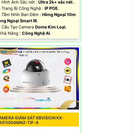
 Hình Ảnh Sắc nét :
Ultra 2k+ sắc nét .
️ Trang Bị Công Nghệ :
IP POE.
 Tầm Nhìn Ban Đêm :
Hồng Ngoại 10m
ng Ngoại Smart IR.
 Cấu Tạo Camera
Dome Kim Loại.
 Khả Năng :
Công Nghệ AI.
AMERA GIÁM SÁT KBVISION KX-
AIF5004MN2-TIF-A