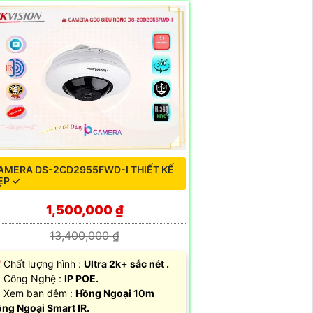
AMERA DS-2CD2955FWD-I THIẾT KẾ
ẸP ✓
1,500,000 ₫
13,400,000 ₫
 Chất lượng hình :
Ultra 2k+ sắc nét .
 Công Nghệ :
IP POE.
 Xem ban đêm :
Hồng Ngoại 10m
ng Ngoại Smart IR.