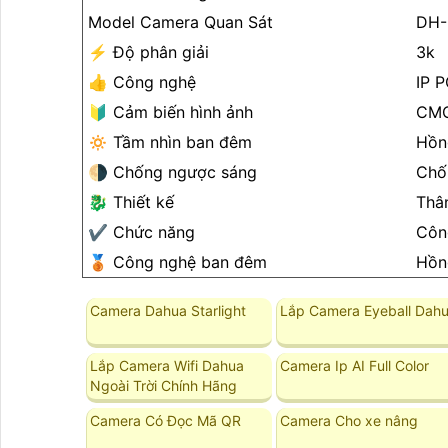
Model Camera Quan Sát
DH-
️⚡ Độ phân giải
3k
👍 Công nghệ
IP 
🔰 Cảm biến hình ảnh
CM
🔅 Tầm nhìn ban đêm
Hồn
🌗 Chống ngược sáng
Chố
🐉️ Thiết kế
Thâ
✔️ Chức năng
Côn
🥉 Công nghệ ban đêm
Hồn
Camera Dahua Starlight
Lắp Camera Eyeball Dah
Lắp Camera Wifi Dahua
Camera Ip AI Full Color
Ngoài Trời Chính Hãng
Camera Có Đọc Mã QR
Camera Cho xe nâng