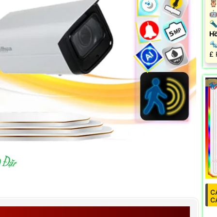
🦉
🤖
🔦
Hồ
🔩
️₤
C
C
G SỐ DH-IPC-HFW5541T-