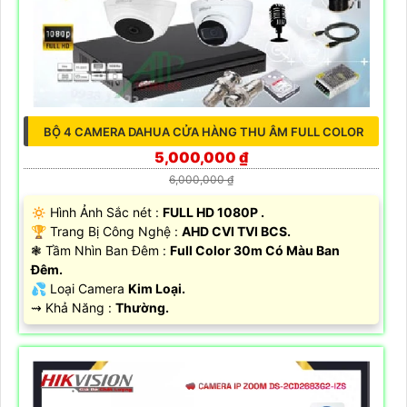
BỘ 4 CAMERA DAHUA CỬA HÀNG THU ÂM FULL COLOR
5,000,000 ₫
6,000,000 ₫
🔅 Hình Ảnh Sắc nét :
FULL HD 1080P .
🏆 Trang Bị Công Nghệ :
AHD CVI TVI BCS.
❃ Tầm Nhìn Ban Đêm :
Full Color 30m Có Màu Ban
Đêm.
💦 Loại Camera
Kim Loại.
️⇝ Khả Năng :
Thường.