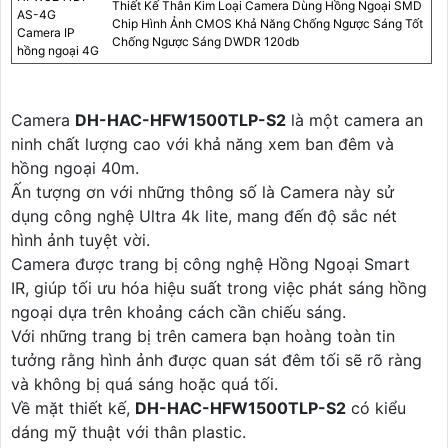
Thiết Kế Thân Kim Loại Camera Dùng Hồng Ngoại SMD
AS-4G
Chip Hình Ảnh CMOS Khả Năng Chống Ngược Sáng Tốt
Camera IP
Chống Ngược Sáng DWDR 120db
hồng ngoại 4G
Camera
DH-HAC-HFW1500TLP-S2
là một camera an
ninh chất lượng cao với khả năng xem ban đêm và
hồng ngoại 40m.
Ấn tượng ơn với những thông số là Camera này sử
dụng công nghệ Ultra 4k lite, mang đến độ sắc nét
hình ảnh tuyệt vời.
Camera được trang bị công nghệ Hồng Ngoại Smart
IR, giúp tối ưu hóa hiệu suất trong việc phát sáng hồng
ngoại dựa trên khoảng cách cần chiếu sáng.
Với những trang bị trên camera bạn hoàng toàn tin
tưởng rằng hình ảnh được quan sát đêm tối sẽ rõ ràng
và không bị quá sáng hoặc quá tối.
Về mặt thiết kế,
DH-HAC-HFW1500TLP-S2
có kiểu
dáng mỹ thuật với thân plastic.