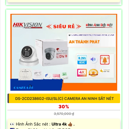
DS-2CD2386G2-ISU/SL(C) CAMERA AN NINH SẮT NÉT
30%
3,570,000 ₫
️👀 Hình Ảnh Sắc nét :
Ultra 4k 👍🏾 .