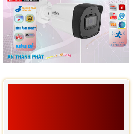
XEM CHI CHI TIẾT VỀ
CAMERA DH-HAC-
HFW1500TLP-S2 HÃNG
DAHUA