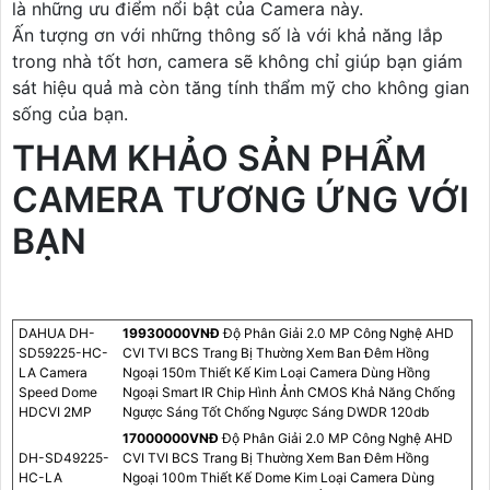
là những ưu điểm nổi bật của Camera này.
Ấn tượng ơn với những thông số là với khả năng lắp
trong nhà tốt hơn, camera sẽ không chỉ giúp bạn giám
sát hiệu quả mà còn tăng tính thẩm mỹ cho không gian
sống của bạn.
THAM KHẢO SẢN PHẨM
CAMERA TƯƠNG ỨNG VỚI
BẠN
DAHUA DH-
19930000VNÐ
Độ Phân Giải 2.0 MP Công Nghệ AHD
SD59225-HC-
CVI TVI BCS Trang Bị Thường Xem Ban Đêm Hồng
LA Camera
Ngoại 150m Thiết Kế Kim Loại Camera Dùng Hồng
Speed Dome
Ngoại Smart IR Chip Hình Ảnh CMOS Khả Năng Chống
HDCVI 2MP
Ngược Sáng Tốt Chống Ngược Sáng DWDR 120db
17000000VNÐ
Độ Phân Giải 2.0 MP Công Nghệ AHD
DH-SD49225-
CVI TVI BCS Trang Bị Thường Xem Ban Đêm Hồng
HC-LA
Ngoại 100m Thiết Kế Dome Kim Loại Camera Dùng