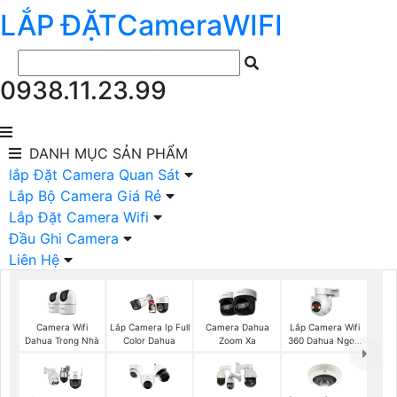
LẮP ĐẶT
Camera
WIFI
0938.11.23.99
DANH MỤC
SẢN PHẨM
lắp Đặt Camera Quan Sát
Lắp Bộ Camera Giá Rẻ
Lắp Đặt Camera Wifi
Đầu Ghi Camera
Liên Hệ
Camera Wifi
Lắp Camera Wifi
Lắp Camera Ip Full
Camera Dahua
Dahua Trong Nhà
360 Dahua Ngoài
Color Dahua
Zoom Xa
Trời