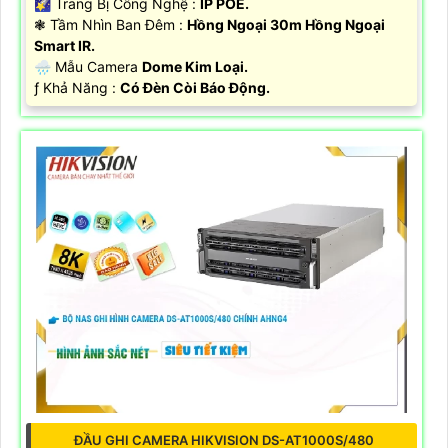
🌠 Trang Bị Công Nghệ :
IP POE.
❃ Tầm Nhìn Ban Đêm :
Hồng Ngoại 30m Hồng Ngoại
Smart IR.
🌧️ Mẫu Camera
Dome Kim Loại.
️ƒ Khả Năng :
Có Đèn Còi Báo Động.
ĐẦU GHI CAMERA HIKVISION DS-AT1000S/480