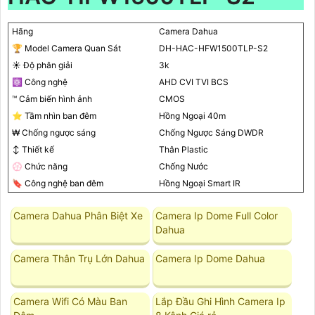
Hãng
Camera Dahua
🏆 Model Camera Quan Sát
DH-HAC-HFW1500TLP-S2
☀️ Độ phân giải
3k
⚛️ Công nghệ
AHD CVI TVI BCS
™️ Cảm biến hình ảnh
CMOS
⭐ Tầm nhìn ban đêm
Hồng Ngoại 40m
₩ Chống ngược sáng
Chống Ngược Sáng DWDR
↕️ Thiết kế
Thân Plastic
💮 Chức năng
Chống Nước
🔖 Công nghệ ban đêm
Hồng Ngoại Smart IR
Camera Dahua Phân Biệt Xe
Camera Ip Dome Full Color
Dahua
Camera Thân Trụ Lớn Dahua
Camera Ip Dome Dahua
Camera Wifi Có Màu Ban
Lắp Đầu Ghi Hình Camera Ip