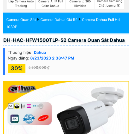
Camera Samsung
Lắp Camera Auto
Camera AI IP Full
Camera Ip 360
Chất Lượng 4K
Tracking
Color Dahua
Hikvision
Camera Quan Sát
Camera Dahua Giá Rẻ
Camera Dahua Full Hd
1080P
DH-HAC-HFW1500TLP-S2 Camera Quan Sát Dahua
Thương hiệu:
Dahua
Ngày đăng:
8/23/2023 2:38:47 PM
30%
2,500,000 ₫