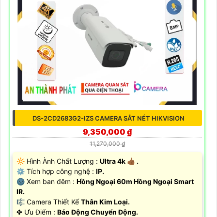
DS-2CD2683G2-IZS CAMERA SẮT NÉT HIKVISION
9,350,000 ₫
11,270,000 ₫
🔆 Hình Ành Chất Lượng :
Ultra 4k 👍🏾 .
⚙ Tích hợp công nghệ :
IP.
🌚 Xem ban đêm :
Hồng Ngoại 60m Hồng Ngoại Smart
IR.
🎼️ Camera Thiết Kế
Thân Kim Loại.
️✤ Ưu Điểm :
Báo Động Chuyển Động.