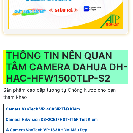
THÔNG TIN NÊN QUAN
TÂM CAMERA DAHUA DH-
HAC-HFW1500TLP-S2
Sản phẩm cao cấp tương tự Chống Nước cho bạn
tham khảo
Camera VanTech VP-408SIP Tiết Kiệm
Camera Hikvision DS-2CE17H0T-IT5F Tiết Kiệm
✲ Camera VanTech VP-133AHDM Mẫu Đẹp