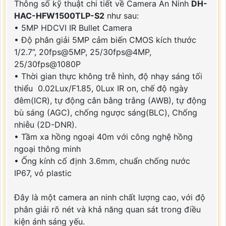
Thông số kỹ thuật chi tiết về Camera An Ninh
DH-
HAC-HFW1500TLP-S2
như sau:
• 5MP HDCVI IR Bullet Camera
• Độ phân giải 5MP cảm biến CMOS kích thước
1/2.7”, 20fps@5MP, 25/30fps@4MP,
25/30fps@1080P
• Thời gian thực không trễ hình, độ nhạy sáng tối
thiểu 0.02Lux/F1.85, 0Lux IR on, chế độ ngày
đêm(ICR), tự động cân bằng trắng (AWB), tự động
bù sáng (AGC), chống ngược sáng(BLC), Chống
nhiễu (2D-DNR).
• Tầm xa hồng ngoại 40m với công nghệ hồng
ngoại thông minh
• Ống kính cố định 3.6mm, chuẩn chống nước
IP67, vỏ plastic
Đây là một camera an ninh chất lượng cao, với độ
phân giải rõ nét và khả năng quan sát trong điều
kiện ánh sáng yếu.