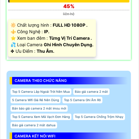
45%
liên hệ
🔆 Chất lượng hình :
FULL HD 1080P .
⚜️ Công Nghệ :
IP.
⭐ Xem ban đêm :
Từng Vị Trí Camera .
💦 Loại Camera
Ghi Hình Chuyên Dụng.
️✤ Ưu Điểm :
Thu Âm.
CAMERA THEO CHỨC NĂNG
Top 5 Camera Lắp Ngoài Trời Nên Mua
Báo giá camera 2 mắt
5 Camera Wifi Giá Rẻ Nên Dùng
Top 5 Camera Ghi Âm Rõ
Bản báo giá camera 2 mắt imou mới
Top 5 Camera Xem Mã Vạch Đơn Hàng
Top 5 Camera Chống Trộm Nhạy
Báo giá camera 2 mắt dahua
CAMERA KẾT NỐI WIFI