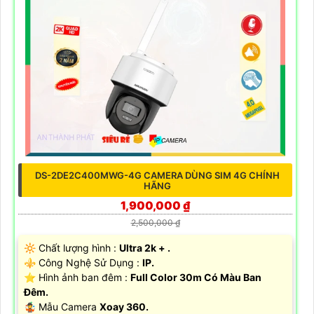
DS-2DE2C400MWG-4G CAMERA DÙNG SIM 4G CHÍNH
HÃNG
1,900,000 ₫
2,500,000 ₫
🔆 Chất lượng hình :
Ultra 2k + .
⚜️ Công Nghệ Sử Dụng :
IP.
⭐ Hình ảnh ban đêm :
Full Color 30m Có Màu Ban
Ðêm.
🤹 Mẫu Camera
Xoay 360.