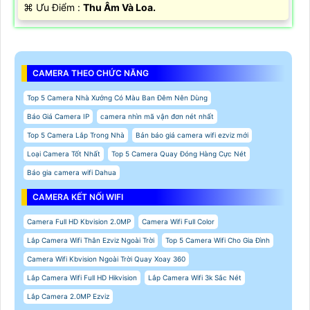
️⌘ Ưu Điểm :
Thu Âm Và Loa.
CAMERA THEO CHỨC NĂNG
Top 5 Camera Nhà Xưởng Có Màu Ban Đêm Nên Dùng
Báo Giá Camera IP
camera nhìn mã vận đơn nét nhất
Top 5 Camera Lắp Trong Nhà
Bản báo giá camera wifi ezviz mới
Loại Camera Tốt Nhất
Top 5 Camera Quay Đóng Hàng Cực Nét
Báo gia camera wifi Dahua
CAMERA KẾT NỐI WIFI
Camera Full HD Kbvision 2.0MP
Camera Wifi Full Color
Lắp Camera Wifi Thân Ezviz Ngoài Trời
Top 5 Camera Wifi Cho Gia Đình
Camera Wifi Kbvision Ngoài Trời Quay Xoay 360
Lắp Camera Wifi Full HD Hikvision
Lắp Camera Wifi 3k Sắc Nét
Lắp Camera 2.0MP Ezviz