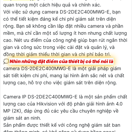
quan trọng một cách hiệu quả và chính xác.
Với việc sử dụng camera DS-2DE2C400MWG-E, bạn
có thể tiết kiệm đáng kể chi phí giám sát trên diện
rộng. Bạn sẽ không cần lắp đặt nhiều camera và phần
mềm, mà chỉ cần một số lượng ít hơn nhưng chất lượng
cao. Nét ưu điểm của công nghệ giúp bạn rút ngắn thời
gian và công sức trong việc cài đặt và quản lý, và
đồng thời giảm thiểu thời gian và chi phí bảo trì.
💭
Nhìn những đặt điểm của thiết bị có thể nói là
camera DS-2DE2C400MWG-E là một giải pháp giám
sát tiết kiệm chi phí, mang lại hình ảnh sắc nét và chất
lượng cao, hỗ trợ cho việc giám sát trên diện rộng.
Camera IP DS-2DE2C400MWG-E là một sản phẩm chất
lượng cao của Hikvision với độ phân giải hình ảnh 4.0
MP (2K), đáp ứng đủ các yêu cầu chuyên nghiệp về
giám sát an ninh.
Sản phẩm được thiết kế với công nghệ giám sát ban
đêm thông minh, có khả năng sử dụng hồng ngoại