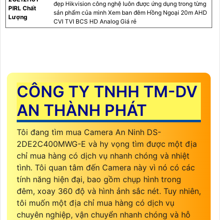
đẹp Hikvision công nghệ luôn được ứng dụng trong từng
PIRL Chất
sản phẩm của mình Xem ban đêm Hồng Ngoại 20m AHD
Lượng
CVI TVI BCS HD Analog Giá rẻ
CÔNG TY TNHH TM-DV
AN THÀNH PHÁT
Tôi đang tìm mua Camera An Ninh DS-
2DE2C400MWG-E và hy vọng tìm được một địa
chỉ mua hàng có dịch vụ nhanh chóng và nhiệt
tình. Tôi quan tâm đến Camera này vì nó có các
tính năng hiện đại, bao gồm chụp hình trong
đêm, xoay 360 độ và hình ảnh sắc nét. Tuy nhiên,
tôi muốn một địa chỉ mua hàng có dịch vụ
chuyên nghiệp, vận chuyển nhanh chóng và hỗ