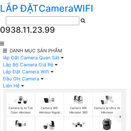
LẮP ĐẶT
Camera
WIFI
0938.11.23.99
DANH MỤC
SẢN PHẨM
lắp Đặt Camera Quan Sát
Lắp Bộ Camera Giá Rẻ
Lắp Đặt Camera Wifi
Đầu Ghi Camera
Liên Hệ
Camera Wifi
Camera Wifi
Camera Ip AI Full
Camera Ip Ultra 2k
Hikvision Ngoài
Hikvision 360
Color Hikvision
Hikvision
Trời