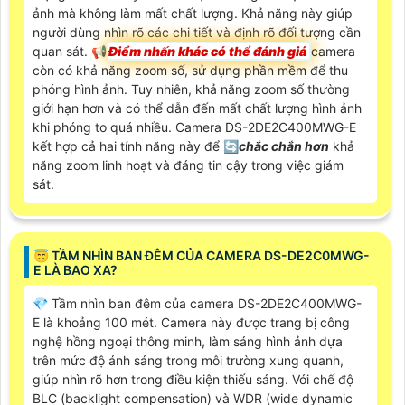
ảnh mà không làm mất chất lượng. Khả năng này giúp
người dùng nhìn rõ các chi tiết và định rõ đối tượng cần
quan sát. 📢
Điểm nhấn khác có thể đánh giá
camera
còn có khả năng zoom số, sử dụng phần mềm để thu
phóng hình ảnh. Tuy nhiên, khả năng zoom số thường
giới hạn hơn và có thể dẫn đến mất chất lượng hình ảnh
khi phóng to quá nhiều. Camera DS-2DE2C400MWG-E
kết hợp cả hai tính năng này để 🔄
chắc chắn hơn
khả
năng zoom linh hoạt và đáng tin cậy trong việc giám
sát.
😇 TẦM NHÌN BAN ĐÊM CỦA CAMERA DS-DE2C0MWG-
E LÀ BAO XA?
💎 Tầm nhìn ban đêm của camera DS-2DE2C400MWG-
E là khoảng 100 mét. Camera này được trang bị công
nghệ hồng ngoại thông minh, làm sáng hình ảnh dựa
trên mức độ ánh sáng trong môi trường xung quanh,
giúp nhìn rõ hơn trong điều kiện thiếu sáng. Với chế độ
BLC (backlight compensation) và WDR (wide dynamic