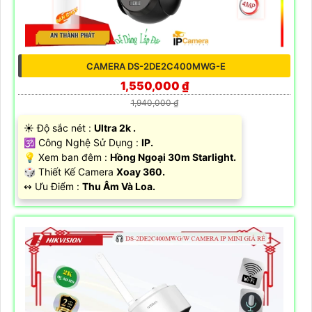
CAMERA DS-2DE2C400MWG-E
1,550,000 ₫
1,940,000 ₫
☀️ Độ sắc nét :
Ultra 2k .
🕉️ Công Nghệ Sử Dụng :
IP.
💡 Xem ban đêm :
Hồng Ngoại 30m Starlight.
🎲 Thiết Kế Camera
Xoay 360.
️↭ Ưu Điểm :
Thu Âm Và Loa.