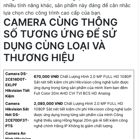
nhiều tính năng khác, sản phẩm này đáng để cân nhắc
lựa chọn cho công trình cao cấp của bạn.
CAMERA CÙNG THÔNG
SỐ TƯƠNG ỨNG ĐỂ SỬ
DỤNG CÙNG LOẠI VÀ
THƯƠNG HIỆU
Camera DS-
670,000 VNĐ
Chất Lượng Hình 2.0 MP FULL HD 1080P
2CE16D0T-
Sắt nét tiết kiệm chi phí Hikvision công nghệ luôn được
EXLPF
ứng dụng trong từng sản phẩm của mình Xem ban đêm
Hikvision Tiết
Full Color 20m AHD CVI TVI BCS HD Analog
Kiệm
Camera
2,080,000 VNĐ
Chất Lượng Hình 2.0 MP FULL HD
Hikvision Sắt
1080P Sắt nét tiết kiệm chi phí Hikvision công nghệ luôn
Nét DS-
được ứng dụng trong từng sản phẩm của mình Công
2CE70DF3T-
nghệ thiếu sáng Hồng Ngoại 20m giá rẻ tiết kiệm công
PTS
nghệ chính Hãng IP Không bị giảm chất lượng
Camera An
Ninh Hikvision