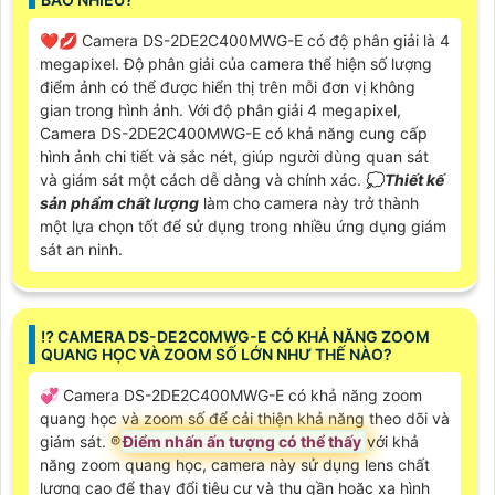
❤️‍💋‍ Camera DS-2DE2C400MWG-E có độ phân giải là 4
megapixel. Độ phân giải của camera thể hiện số lượng
điểm ảnh có thể được hiển thị trên mỗi đơn vị không
gian trong hình ảnh. Với độ phân giải 4 megapixel,
Camera DS-2DE2C400MWG-E có khả năng cung cấp
hình ảnh chi tiết và sắc nét, giúp người dùng quan sát
và giám sát một cách dễ dàng và chính xác. 💭
Thiết kế
sản phẩm chất lượng
làm cho camera này trở thành
một lựa chọn tốt để sử dụng trong nhiều ứng dụng giám
sát an ninh.
⁉️ CAMERA DS-DE2C0MWG-E CÓ KHẢ NĂNG ZOOM
QUANG HỌC VÀ ZOOM SỐ LỚN NHƯ THẾ NÀO?
💞 Camera DS-2DE2C400MWG-E có khả năng zoom
quang học và zoom số để cải thiện khả năng theo dõi và
giám sát. ®️
Điểm nhấn ấn tượng có thể thấy
với khả
năng zoom quang học, camera này sử dụng lens chất
lượng cao để thay đổi tiêu cự và thu gần hoặc xa hình