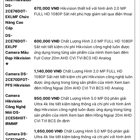
DS-
670,000 VNĐ
Hikvision thiết kế với hình ảnh 2.0 MP
2CE76D0T-
FULL HD 1080P Sắt nét phù hợp giám sát qua điện thoại
EXLMF Chức
Năng Cao
Cấp
DS-
2CE76D0T-
600,000 VNĐ
Chất Lượng Hình 2.0 MP FULL HD 1080P
EXLPF
Sắt nét tiết kiệm chi phí Hikvision công nghệ luôn được
Camera Mẫu
ứng dụng trong từng sản phẩm của mình Xem ban đêm
Đẹp Hikvision
Full Color 20m AHD CVI TVI BCS HD Analog
✮
1,140,000 VNĐ
Chất Lượng Hình 2.0 MP FULL HD
Camera DS-
1080P Sắt nét tiết kiệm chi phí Hikvision công nghệ luôn
2CE70DF0T-
được ứng dụng trong từng sản phẩm của mình Xem ban
PFS Hikvision
đêm Hồng Ngoại 20m AHD CVI TVI BCS HD Analog
Camera
950,000 VNĐ
Chất Lượng Hình 5.0 MP Độ phân giải
Hikvision
Ultra 4k lite tiết kiệm băng thông và chi phí với hình ảnh
Công Nghệ
đẹp Hikvision công nghệ luôn được ứng dụng trong từng
Mới DS-
sản phẩm của mình Xem ban đêm Hồng Ngoại 20m AHD
2CE56H0T-
CVI TVI BCS ổn định
IRMMF
1,650,000 VNĐ
Chất Lượng Hình 5.0 MP Độ phân giải
Camera DS-
Ultra 4k lite tiết kiệm băng thông và chi phí với hình ảnh
2CE12H0T-