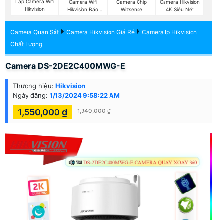
Lắp Camera Wifi
Camera Wifi
Camera Chip
Camera Hikvision
Hikvision
Hikvision Báo
Wizsense
4K Siêu Nét
Động
Camera Quan Sát
Camera Hikvision Giá Rẻ
Camera Ip Hikvision
Chất Lượng
Camera DS-2DE2C400MWG-E
Thương hiệu:
Hikvision
Ngày đăng:
1/13/2024 9:58:22 AM
1,550,000 ₫
1,940,000 ₫