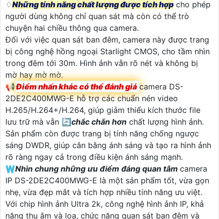
♢
Những tính năng chất lượng được tích hợp
cho phép
người dùng không chỉ quan sát mà còn có thể trò
chuyện hai chiều thông qua camera.
Đối với việc quan sát ban đêm, camera này được trang
bị công nghệ hồng ngoại Starlight CMOS, cho tầm nhìn
trong đêm tới 30m. Hình ảnh vẫn rõ nét và không bị
mờ hay mờ mờ.
📢
Điểm nhấn khác có thể đánh giá
camera DS-
2DE2C400MWG-E hỗ trợ các chuẩn nén video
H.265/H.264+/H.264, giúp giảm thiểu kích thước file
lưu trữ mà vẫn 🔄
chắc chắn hơn
chất lượng hình ảnh.
Sản phẩm còn được trang bị tính năng chống ngược
sáng DWDR, giúp cân bằng ánh sáng và tạo ra hình ảnh
rõ ràng ngay cả trong điều kiện ánh sáng mạnh.
🇼
Nhìn chung những ưu điểm đáng quan tâm
camera
IP DS-2DE2C400MWG-E là một sản phẩm tốt, vừa gọn
nhẹ, vừa đẹp mắt và tích hợp nhiều tính năng ưu việt.
Với chip hình ảnh Ultra 2k, công nghệ hình ảnh IP, khả
năng thu âm và loa, chức năng quan sát ban đêm và