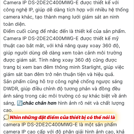
Camera IP DS-2DE2C400MWG-E được thiết kế với
công nghệ IP, giúp dễ dàng tích hợp với nhiều hệ thống
camera khác, tạo thành mạng lưới giám sát an ninh
toàn diện.
Điểm cuối cùng để nhắc đến là thiết kế của sản phẩm.
Camera IP DS-2DE2C400MWG-E được thiết kế mỹ
thuật cao bắt mắt, với khả năng quay xoay 360 độ,
giúp người dùng dễ dàng xem toàn cảnh môi trường
được giám sát. Tính năng xoay 360 độ cũng được
trang bị xem ban đêm thông minh Starlight, giúp việc
giám sát ban đêm trở nên thuận tiện và hiệu quả.
Sản phẩm cũng hỗ trợ công nghệ chống ngược sáng
DWDR, giúp điều chỉnh độ tương phản và đồng đều
ánh sáng trong các môi trường có sự khác biệt về ánh
sáng, 🔄
chắc chắn hơn
hình ảnh rõ nét và chất lượng
cao.
💭
Nhìn những đặt điểm của thiết bị có thể nói là
camera IP DS-2DE2C400MWG-E là một sản phẩm
camera IP cao cấp với độ phân giải hình ảnh cao, khả