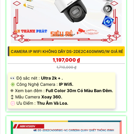
CAMERA IP WIFI KHÔNG DÂY DS-2DE2C400MWG/W GIÁ RẺ
1,197,000 ₫
1,710,000 ₫
️👀 Độ sắc nét :
Ultra 2k + .
✳️ Công Nghệ Camera :
IP Wifi.
❈ Xem ban đêm :
Full Color 30m Có Màu Ban Ðêm.
↕️ Mẫu Camera
Xoay 360.
️💮 Ưu Điểm :
Thu Âm Và Loa.