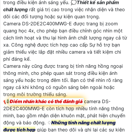
trong điều kiện ánh sáng yếu. 💭
Thiết kế sản phẩm
chất lượng
rất giá trị cao trong việc nhận diện và theo
dõi các đối tượng hoặc sự kiện quan trọng.
Camera DS-2DE2C400MWG-E được trang bị zoom
quang học 4x, cho phép bạn điều chỉnh góc nhìn một
cách linh hoạt và thu lại hình ảnh chất lượng ngay cả từ
xa. Công nghệ được tích hợp cao cấp Sự hỗ trợ bạn
giảm thiểu việc lắp đặt nhiều camera và tiết kiệm chi
phí đáng kể.
Camera này cũng được trang bị tính năng hồng ngoại
thông minh, cho phép quan sát trong điều kiện ánh
sáng yếu hoặc trong đêm tối. Bạn có thể nhìn rõ ràng
ngay cả khi không có nguồn sáng bên ngoài hoặc
trong môi trường thiếu sáng.
📢
Điểm nhấn khác có thể đánh giá
camera DS-
2DE2C400MWG-E còn tích hợp nhiều tính năng thông
minh, bao gồm nhận diện khuôn mặt, phát hiện chuyển
động và báo động. ♢
Những tính năng chất lượng
được tích hợp
giúp bạn theo dõi và ghi lại các sự kiện