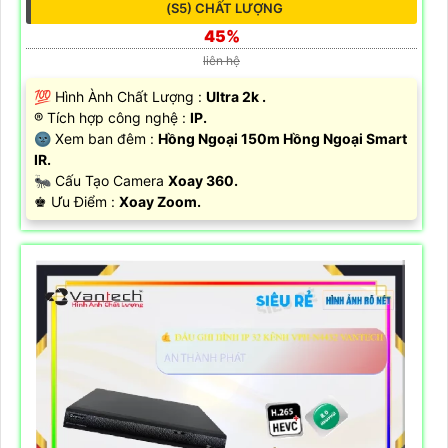
(S5) CHẤT LƯỢNG
45%
liên hệ
💯 Hình Ành Chất Lượng :
Ultra 2k .
®️ Tích hợp công nghệ :
IP.
🌚 Xem ban đêm :
Hồng Ngoại 150m Hồng Ngoại Smart
IR.
🐜 Cấu Tạo Camera
Xoay 360.
️♚ Ưu Điểm :
Xoay Zoom.