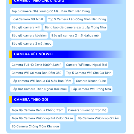
CAMERA THEO CHỨC NĂNG
Top 5 Camera Nhà Xưởng Có Màu Ban Đêm Nên Dùng
Loại Camera Tốt Nhất
Top 5 Camera Lắp Công Trình Nên Dùng
Báo giá camera wifi
Bảng báo giá camera ezviz Lắp Trong Nhà
Báo giá camera kbvision
Báo giá camera 2 mắt dahua mới
Báo giá camera 2 mắt imou
CAMERA KẾT NỐI WIFI
Camera Full HD Ezviz 1080P 2.0MP
Camera Wifi Imou Ngoài Trời
Camera Wifi Có Màu Ban Đêm 360
Top 5 Camera Wifi Cho Gia Đình
Lắp camera Wifi Dahua Có Màu Ban Đêm
Camera Kbone Cube
Lắp Đặt Camera Thân Ngoài Trời Imou
Lắp Camera Wifi Trong Nhà
CAMERA THEO GÓI
Trọn Bộ Camera Dahua Chống Trộm
Camera Visioncop Trọn Bộ
Trọn Bộ Camera Visioncop Full Color Giá rẻ
Bộ Camera Visioncop Ghi Âm
Bộ Camera Chống Trộm Kbvision