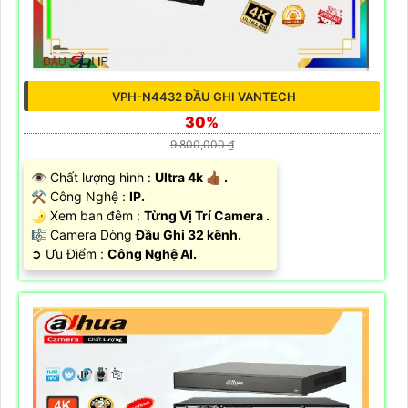
VPH-N4432 ĐẦU GHI VANTECH
30%
9,800,000 ₫
👁 Chất lượng hình :
Ultra 4k 👍🏾 .
⚒ Công Nghệ :
IP.
🌛 Xem ban đêm :
Từng Vị Trí Camera .
🎼️ Camera Dòng
Đầu Ghi 32 kênh.
️➲ Ưu Điểm :
Công Nghệ AI.