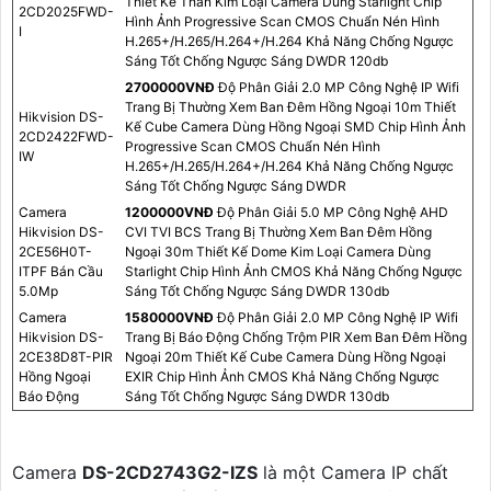
Thiết Kế Thân Kim Loại Camera Dùng Starlight Chip
2CD2025FWD-
Hình Ảnh Progressive Scan CMOS Chuẩn Nén Hình
I
H.265+/H.265/H.264+/H.264 Khả Năng Chống Ngược
Sáng Tốt Chống Ngược Sáng DWDR 120db
2700000VNÐ
Độ Phân Giải 2.0 MP Công Nghệ IP Wifi
Trang Bị Thường Xem Ban Đêm Hồng Ngoại 10m Thiết
Hikvision DS-
Kế Cube Camera Dùng Hồng Ngoại SMD Chip Hình Ảnh
2CD2422FWD-
Progressive Scan CMOS Chuẩn Nén Hình
IW
H.265+/H.265/H.264+/H.264 Khả Năng Chống Ngược
Sáng Tốt Chống Ngược Sáng DWDR
Camera
1200000VNÐ
Độ Phân Giải 5.0 MP Công Nghệ AHD
Hikvision DS-
CVI TVI BCS Trang Bị Thường Xem Ban Đêm Hồng
2CE56H0T-
Ngoại 30m Thiết Kế Dome Kim Loại Camera Dùng
ITPF Bán Cầu
Starlight Chip Hình Ảnh CMOS Khả Năng Chống Ngược
5.0Mp
Sáng Tốt Chống Ngược Sáng DWDR 130db
Camera
1580000VNÐ
Độ Phân Giải 2.0 MP Công Nghệ IP Wifi
Hikvision DS-
Trang Bị Báo Động Chống Trộm PIR Xem Ban Đêm Hồng
2CE38D8T-PIR
Ngoại 20m Thiết Kế Cube Camera Dùng Hồng Ngoại
Hồng Ngoại
EXIR Chip Hình Ảnh CMOS Khả Năng Chống Ngược
Báo Động
Sáng Tốt Chống Ngược Sáng DWDR 130db
Camera
DS-2CD2743G2-IZS
là một Camera IP chất