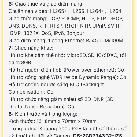
6:
Giao thức và giao diện mạng:
Chuẩn nén video: H.265+, H.265, H.264+, H.264
Giao thức mạng: TCP/IP, ICMP, HTTP, FTP, DHCP,
DNS, DDNS, RTP, RTSP, RTCP, NTP, UPnP, SMTP,
IGMP, 802.1X, QoS, IPv6, Bonjour
Giao diện mạng: 1 cổng Ethernet RJ45 10M/100M
7:
Chức năng khác:
Hỗ trợ khe cắm thẻ nhớ: MicroSD/SDHC/SDXC, tối
đa 128GB
Hỗ trợ nguồn điện PoE (Power over Ethernet): Có
Hỗ trợ công nghệ WDR (Wide Dynamic Range): Có
Hỗ trợ chống ngược sáng BLC (Backlight
Compensation): Có
Hỗ trợ chức năng giảm nhiễu số 3D-DNR (3D
Digital Noise Reduction): Có
8:
Kích thước và trọng lượng:
Kích thước: 161.8mm x 70mm x 70mm
Trọng lượng: Khoảng 500g Đây là một số thông số
kỹ thuật chi tiết về Camera
DS-2CD2743G2-IZS
.