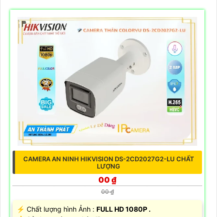
CAMERA AN NINH HIKVISION DS-2CD2027G2-LU CHẤT
LƯỢNG
00 ₫
00 ₫
️⚡ Chất lượng hình Ảnh :
FULL HD 1080P .