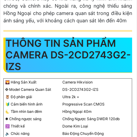
chóng và chính xác. Ngoài ra, công nghệ thiếu sáng
Hồng Ngoại cho phép camera quan sát trong điều kiện
ánh sáng yếu, với khoảng cách quan sát lên đến 40m
THÔNG TIN SẢN PHẨM
CAMERA DS-2CD2743G2-
IZS
🌄 Hãng Sản Xuất
Camera Hikvision
✠ Model Camera Quan Sát
DS-2CD2743G2-IZS
🦉 Độ phân giải
Ultra 2k +
🔰 Cảm biến hình ảnh
Progressive Scan CMOS
🌜 Tầm nhìn ban đêm
Hồng Ngoại 40m
✱ Chống ngược sáng
Chống Ngược Sáng DWDR 120db
🕉️ Thiết kế
Dome Kim Loại
🔈 Chức năng
Báo Động Chuyển Động