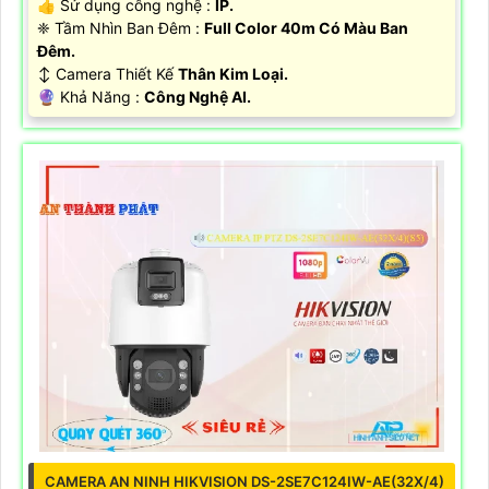
👍 Sử dụng công nghệ :
IP.
❈ Tầm Nhìn Ban Đêm :
Full Color 40m Có Màu Ban
Đêm.
↕️ Camera Thiết Kế
Thân Kim Loại.
️🔮 Khả Năng :
Công Nghệ AI.
CAMERA AN NINH HIKVISION DS-2SE7C124IW-AE(32X/4)