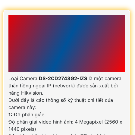
CHI TIẾT VỀ DS-
2CD2743G2-IZS
CAMERA AN NINH
HIKVISION HÃNG
HIKVISION
Loại Camera
DS-2CD2743G2-IZS
là một camera
thân hồng ngoại IP (network) được sản xuất bởi
hãng Hikvision.
Dưới đây là các thông số kỹ thuật chi tiết của
camera này:
1:
Độ phân giải:
Độ phân giải video hình ảnh: 4 Megapixel (2560 x
1440 pixels)