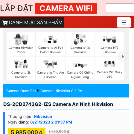
LẮP ĐẶT
CAMERA WIFI
DANH MỤC SẢN PHẨM
Camera Hikvision
Camera Ip AI Full
Camera Ip 4k
Camera PTZ
Zoom
Color Hikvision
Hikvision
Hikvision
Camera Wifi Xoay
Camera Ip 3k
Camera Ip Thu Âm
Camera Có Chống
360
Hikvision
Hikvision
Ngược Sáng
Vantech
Camera Quan Sát
Camera Hikvision Giá Rẻ
DS-2CD2743G2-IZS Camera An Ninh Hikvision
Thương hiệu:
Hikvision
Ngày đăng:
8/21/2023 2:21:37 PM
5,985,000 ₫
8,550,000 ₫