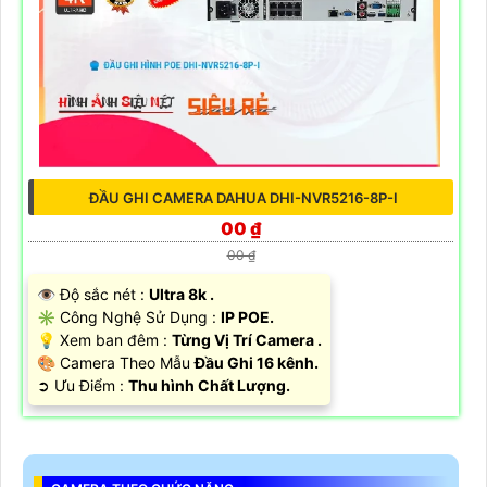
ĐẦU GHI CAMERA DAHUA DHI-NVR5216-8P-I
00 ₫
00 ₫
👁 Độ sắc nét :
Ultra 8k .
✳️ Công Nghệ Sử Dụng :
IP POE.
💡 Xem ban đêm :
Từng Vị Trí Camera .
🎨 Camera Theo Mẫu
Đầu Ghi 16 kênh.
️➲ Ưu Điểm :
Thu hình Chất Lượng.