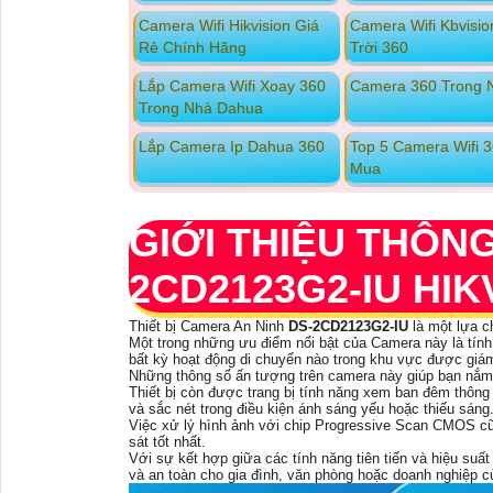
Camera Wifi Hikvision Giá
Camera Wifi Kbvisio
Rẻ Chính Hãng
Trời 360
Lắp Camera Wifi Xoay 360
Camera 360 Trong 
Trong Nhà Dahua
Lắp Camera Ip Dahua 360
Top 5 Camera Wifi 
Mua
GIỚI THIỆU THÔN
2CD2123G2-IU HIK
Thiết bị Camera An Ninh
DS-2CD2123G2-IU
là một lựa c
Một trong những ưu điểm nổi bật của Camera này là tín
bất kỳ hoạt động di chuyển nào trong khu vực được giám
Những thông số ấn tượng trên camera này giúp bạn nắm
Thiết bị còn được trang bị tính năng xem ban đêm thông 
và sắc nét trong điều kiện ánh sáng yếu hoặc thiếu sáng
Việc xử lý hình ảnh với chip Progressive Scan CMOS cũ
sát tốt nhất.
Với sự kết hợp giữa các tính năng tiên tiến và hiệu suấ
và an toàn cho gia đình, văn phòng hoặc doanh nghiệp c