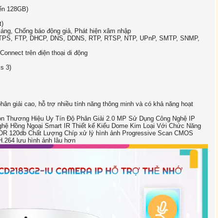
ến 128GB)
t)
sáng, Chống báo động giả, Phát hiện xâm nhập
HTTPS, FTP, DHCP, DNS, DDNS, RTP, RTSP, NTP, UPnP, SMTP, SNMP,
nnect trên điện thoại di động
s 3)
ân giải cao, hỗ trợ nhiều tính năng thông minh và có khả năng hoạt
on Thương Hiệu Uy Tín Độ Phân Giải 2.0 MP Sử Dụng Công Nghệ IP
hệ Hồng Ngoại Smart IR Thiết kế Kiểu Dome Kim Loại Với Chức Năng
 120db Chất Lượng Chíp xử lý hình ảnh Progressive Scan CMOS
.264 lưu hình ảnh lâu hơn