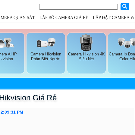
AMERA QUAN SÁT
LẮP BỘ CAMERA GIÁ RẺ
LẮP ĐẶT CAMERA WI
era AI IP
Camera Hikvision
Camera Hikvision 4K
Camera Ip Dom
ikvision
Phân Biệt Người
Siêu Nét
Color Hi
ikvision Giá Rẻ
 2:09:31 PM