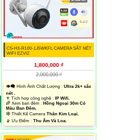
CS-H3-R100-1J5WKFL CAMERA SẮT NÉT
WIFI EZVIZ
1,800,000 ₫
2,000,000 ₫
👁️‍🗨 Hình Ành Chất Lượng :
Ultra 2k+ sắc
nét .
⚜️ Tích hợp công nghệ :
IP Wifi.
🌈 Xem ban đêm :
Hồng Ngoại 30m Có
Màu Ban Đêm.
🕸️ Thiết Kế Camera
Thân Kim Loại.
️📡 Ưu Điểm :
Thu Âm Và Loa.