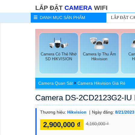
LẮP ĐẶT
CAMERA
WIFI
DANH MỤC
SẢN PHẨM
LẮP ĐẶT C
Camera Có Thẻ Nhớ
Camera Ip Thu Âm
Cam
SD HIKVISION
Hikvision
H
Camera Quan Sát
Camera Hikvision Giá Rẻ
Camera DS-2CD2123G2-IU H
Thương hiệu:
Hikvision
Ngày đăng:
8/21/2023
2,900,000 ₫
4,160,000 ₫