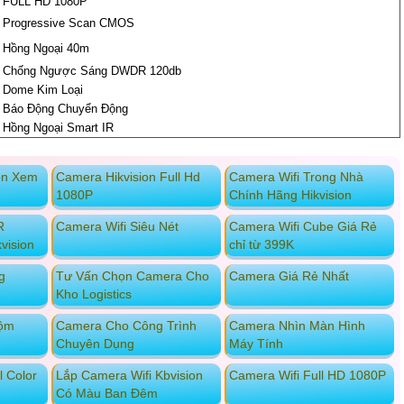
FULL HD 1080P
Progressive Scan CMOS
Hồng Ngoại 40m
Chống Ngược Sáng DWDR 120db
Dome Kim Loại
Báo Động Chuyển Động
Hồng Ngoại Smart IR
on Xem
Camera Hikvision Full Hd
Camera Wifi Trong Nhà
1080P
Chính Hãng Hikvision
R
Camera Wifi Siêu Nét
Camera Wifi Cube Giá Rẻ
vision
chỉ từ 399K
g
Tư Vấn Chọn Camera Cho
Camera Giá Rẻ Nhất
Kho Logistics
rộm
Camera Cho Công Trình
Camera Nhìn Màn Hình
Chuyên Dụng
Máy Tính
l Color
Lắp Camera Wifi Kbvision
Camera Wifi Full HD 1080P
Có Màu Ban Đêm