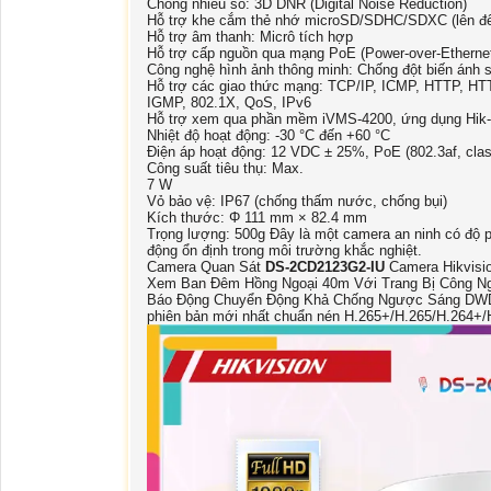
Chống nhiễu số: 3D DNR (Digital Noise Reduction)
Hỗ trợ khe cắm thẻ nhớ microSD/SDHC/SDXC (lên đ
Hỗ trợ âm thanh: Micrô tích hợp
Hỗ trợ cấp nguồn qua mạng PoE (Power-over-Etherne
Công nghệ hình ảnh thông minh: Chống đột biến ánh 
Hỗ trợ các giao thức mạng: TCP/IP, ICMP, HTTP, 
IGMP, 802.1X, QoS, IPv6
Hỗ trợ xem qua phần mềm iVMS-4200, ứng dụng Hik-Co
Nhiệt độ hoạt động: -30 °C đến +60 °C
Điện áp hoạt động: 12 VDC ± 25%, PoE (802.3af, clas
Công suất tiêu thụ: Max.
7 W
Vỏ bảo vệ: IP67 (chống thấm nước, chống bụi)
Kích thước: Φ 111 mm × 82.4 mm
Trọng lượng: 500g Đây là một camera an ninh có độ ph
động ổn định trong môi trường khắc nghiệt.
Camera Quan Sát
DS-2CD2123G2-IU
Camera Hikvisi
Xem Ban Đêm Hồng Ngoại 40m Với Trang Bị Công Ng
Báo Động Chuyển Động Khả Chống Ngược Sáng DWDR
phiên bản mới nhất chuẩn nén H.265+/H.265/H.264+/H