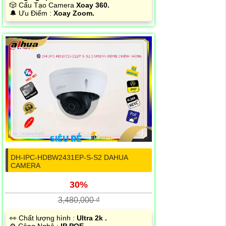
🎲 Cấu Tạo Camera
Xoay 360.
️🔔 Ưu Điểm :
Xoay Zoom.
DH-IPC-HDBW2431EP-S-S2 DAHUA
CAMERA
30%
3,480,000 ₫
️👀 Chất lượng hình :
Ultra 2k .