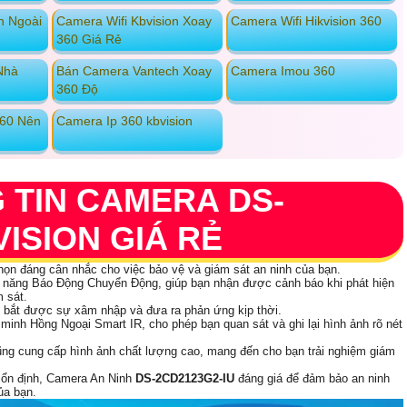
n Ngoài
Camera Wifi Kbvision Xoay
Camera Wifi Hikvision 360
360 Giá Rẻ
Nhà
Bán Camera Vantech Xoay
Camera Imou 360
360 Độ
360 Nên
Camera Ip 360 kbvision
G TIN CAMERA DS-
VISION GIÁ RẺ
họn đáng cân nhắc cho việc bảo vệ và giám sát an ninh của bạn.
h năng Báo Động Chuyển Động, giúp bạn nhận được cảnh báo khi phát hiện
 sát.
 bắt được sự xâm nhập và đưa ra phản ứng kịp thời.
minh Hồng Ngoại Smart IR, cho phép bạn quan sát và ghi lại hình ảnh rõ nét
.
ng cung cấp hình ảnh chất lượng cao, mang đến cho bạn trải nghiệm giám
t ổn định, Camera An Ninh
DS-2CD2123G2-IU
đáng giá để đảm bảo an ninh
ủa bạn.