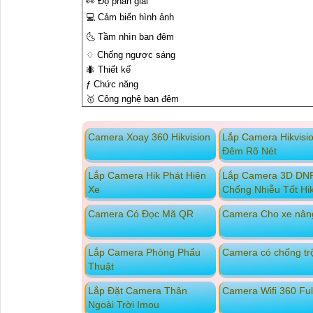
️👀 Độ phân giải
💻 Cảm biến hình ảnh
🌜 Tầm nhìn ban đêm
♢ Chống ngược sáng
🐜 Thiết kế
ƒ Chức năng
🥇️ Công nghệ ban đêm
Camera Xoay 360 Hikvision
Lắp Camera Hikvisi
Đêm Rõ Nét
Lắp Camera Hik Phát Hiện
Lắp Camera 3D DN
Xe
Chống Nhiễu Tốt Hik
Camera Có Đọc Mã QR
Camera Cho xe nân
Lắp Camera Phòng Phẩu
Camera có chống t
Thuật
Lắp Đặt Camera Thân
Camera Wifi 360 Ful
Ngoài Trời Imou