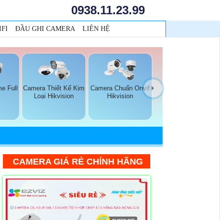
0938.11.23.99
FI
ĐẦU GHI CAMERA
LIÊN HỆ
e Full
Camera Thiết Kế Kim
Camera Chuẩn Onvif
k
Loại Hikvision
Hikvision
CAMERA GIÁ RẺ CHÍNH HÃNG