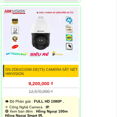
DS-2DE4215IW-DE(T5) CAMERA SẮT NÉT
HIKVISION
9,200,000 ₫
12,570,000 ₫
👁 Độ Phân giải :
FULL HD 1080P .
⚛️ Công Nghệ Camera :
IP.
🔴 Xem ban đêm :
Hồng Ngoại 100m
Hồng Ngoại Smart IR.