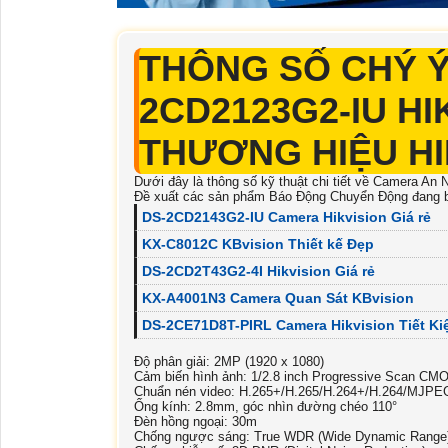
THÔNG SỐ CHÝ Ý
2CD2123G2-IU HI
THƯƠNG HIỆU HI
Dưới đây là thông số kỹ thuật chi tiết về Camera An 
Đề xuất các sản phẩm Báo Động Chuyển Động đang 
DS-2CD2143G2-IU Camera Hikvision Giá rẻ
KX-C8012C KBvision Thiết kế Đẹp
DS-2CD2T43G2-4I Hikvision Giá rẻ
KX-A4001N3 Camera Quan Sát KBvision
DS-2CE71D8T-PIRL Camera Hikvision Tiết K
Độ phân giải: 2MP (1920 x 1080)
Cảm biến hình ảnh: 1/2.8 inch Progressive Scan CM
Chuẩn nén video: H.265+/H.265/H.264+/H.264/MJPE
Ống kính: 2.8mm, góc nhìn đường chéo 110°
Đèn hồng ngoại: 30m
Chống ngược sáng: True WDR (Wide Dynamic Range