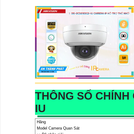
THÔNG SỐ CHÍNH 
IU
Hãng
Model Camera Quan Sát