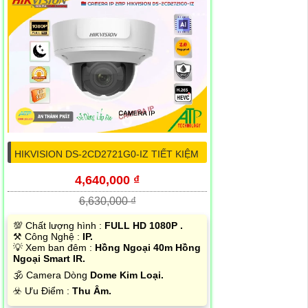
HIKVISION DS-2CD2721G0-IZ TIẾT KIỆM
4,640,000 ₫
6,630,000 ₫
💯 Chất lượng hình :
FULL HD 1080P .
⚒ Công Nghệ :
IP.
💡 Xem ban đêm :
Hồng Ngoại 40m Hồng
Ngoại Smart IR.
🕉️ Camera Dòng
Dome Kim Loại.
️☣️ Ưu Điểm :
Thu Âm.