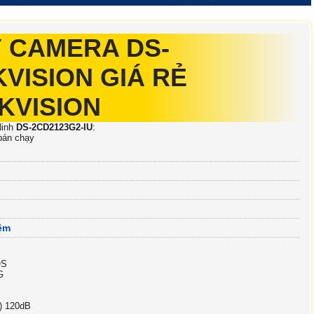
 CAMERA DS-
KVISION GIÁ RẺ
KVISION
Ninh
DS-2CD2123G2-IU
:
bán chạy
iệm
OS
G
) 120dB