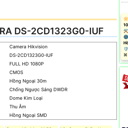
🔆
10
RA DS-2CD1323G0-IUF
⚒ 
🌚
Hồ
Camera Hikvision

DS-2CD1323G0-IUF
️⌘
FULL HD 1080P
CMOS
Hồng Ngoại 30m
Chống Ngược Sáng DWDR
Dome Kim Loại
Thu Âm
Hồng Ngoại SMD