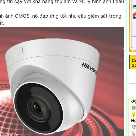
 tin cậy với khả năng thu âm và xử lý hình ảnh thiếu
nh ảnh CMOS, nó đáp ứng tốt nhu cầu giám sát trong
t.
C
2
👁
⚙ 
💡
Hồ
🛡
️