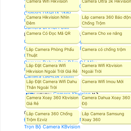
Camera Wifi Hikvision
Camera Ultra 3k Hikvisio
Camera DAHUA Xoay 360
Camera DAHUA 2MP
Camera Hikvision Nhìn
Lắp camera 360 Báo độ
Camera DAHUA 4MP
Đêm
Chống Trộm
Camera DAHUA 8MP
Camera Có Đọc Mã QR
Camera Cho xe nâng
LẮP ĐẶT CAMERA DAHUA
Camera DAHUA Báo Động
Camera Dahua Quan Sát Ban Đêm Rõ Nét
Lắp Camera Phòng Phẩu
Camera có chống trộm
Camera Dahua Starlight
Thuật
Camera Dahua Ban Đêm Có Màu
Lắp Đặt Camera Wifi
Camera Wifi Kbvision
Camera DAHUA Ghi Âm
Hikvision Ngoài Trời Giá Rẻ
Ngoài Trời
Camera DAHUA Zoom
Lắp Đặt Camera Wifi Dahu
Camera Wifi Imou Mới
Thân Ngoài Trời
Camera Kbvision
Camera Xoay 360 Kbvision
Camera Dahua Xoay 360
Giá Rẻ
Độ
Camera Kbvision
Lắp Camera 360 Chống
Lắp Camera Samsung
Đầu Ghi Camera KBVISION
Trộm Ezviz
Xoay 360
Trọn Bộ Camera KBvision