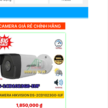
CAMERA GIÁ RẺ CHÍNH HÃNG
AMERA HIKVISION DS-2CD1023G0-IUF
1,850,000 ₫