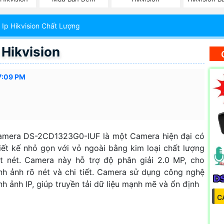
Ip Hikvision Chất Lượng
Hikvision
7:09 PM
amera DS-2CD1323G0-IUF là một Camera hiện đại có
iết kế nhỏ gọn với vỏ ngoài bằng kim loại chất lượng
t nét. Camera này hỗ trợ độ phân giải 2.0 MP, cho
nh ảnh rõ nét và chi tiết. Camera sử dụng công nghệ
nh ảnh IP, giúp truyền tải dữ liệu mạnh mẽ và ổn định
C