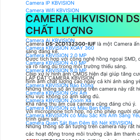
Camera IP KBVISION
Camera Wifi KBVISION
CAMERA HIKVISION DS
Camera Wifi 360 KBVISION
Camera Wifi Trong Nhà KBVISION
CHẤT LƯỢNG
Camera Wifi Ngoài Trời KBVISION
Camera Ai KBVISION
Camera
DS-2CD1323G0-IUF
là một Camera ấn 
Camera KBVISION XOAY 360
sáng đáng kể.
Camera KBVISION 2.0 MP
Được tích hợp với công nghệ hồng ngoại SMD, c
Camera KBVISION 4.0 MP
và rõ ràng dù trong môi trường thiếu sáng.
Camera KBVISION 8.0 MP
Chip xử lý hình ảnh CMOS hiện đại giúp tăng c
LẮP ĐẶT CAMERA KBVISION
hình ảnh chất lượng cao ngay cả khi ánh sáng y
Camera KBVISION Báo Động
Những thông số ấn tượng trên camera này rất h
Camera KBVISION Ghi Âm
khu vực không có ánh sáng đủ.
Camera KBVISION Zoom Xa
Khả năng thu âm của camera cũng đáng chú ý.
Camera KBVISION có Màu Ban Đêm
Với microphone tích hợp, nó cho phép người dùn
Camera KBVISION có Màu Sắc Khi Ánh Sáng Yế
trình giám sát.
Camera Quan Sát Ban Đêm Rõ Nét KBVISION
Những thông số ấn tượng trên camera này rất hữ
các hoạt động trong môi trường cần âm thanh ch