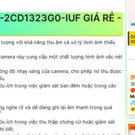
-2CD1323G0-IUF GIÁ RẺ -
D
G
tượng với khả năng thu âm và xử lý hình ảnh thiếu
amera này cung cấp một chất lượng hình ảnh sắc nét
ường độ nhạy sáng của camera, cho phép nó thu được
💯
ếu.
⚙
ữu ích trong việc giám sát ban đêm hoặc trong các
🔴
M
💦
g nghe rõ và dễ dàng ghi lại âm thanh trong quá
️☣
u
u ích trong việc thu thập chứng cứ hoặc giám sát
i tiết.