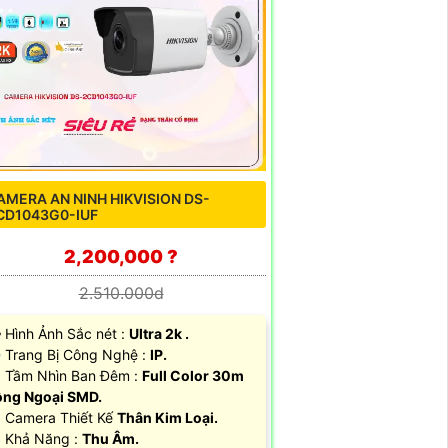
AMERA AN NINH HIKVISION DS-
CD1043G0-IUF
2,200,000 ?
2.510.000d
️‍🗨 Hình Ảnh Sắc nét :
Ultra 2k .
Trang Bị Công Nghệ :
IP.
 Tầm Nhìn Ban Đêm :
Full Color 30m
ng Ngoại SMD.
 Camera Thiết Kế
Thân Kim Loại.
 Khả Năng :
Thu Âm.