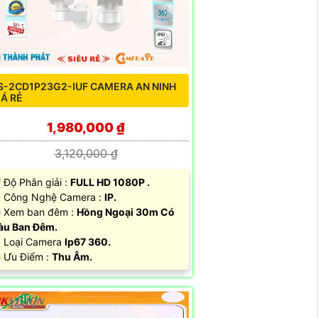
S-2CD1P23G2-IUF CAMERA AN NINH
IÁ RẺ
1,980,000 ₫
3,120,000 ₫
 Độ Phân giải :
FULL HD 1080P .
 Công Nghệ Camera :
IP.
 Xem ban đêm :
Hồng Ngoại 30m Có
àu Ban Đêm.
 Loại Camera
Ip67 360.
️ Ưu Điểm :
Thu Âm.