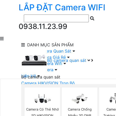
LẮP ĐẶT
Camera
WIFI
0938.11.23.99
DANH MỤC
SẢN PHẨM
lắp Đặt Camera Quan Sát
Lắp Bộ Camera Giá Rẻ
Bộ camera quan sát
Lắp Đặt Camera Wifi
Đầu Ghi Camera
Liên Hệ
Bộ camera quan sát
Camera HIKVISION Trọn Bộ
Camera KBVISION Trọn Bộ
Camera DAHUA Trọn Bộ
Camera giá Rẻ Trọn Bộ
Bộ Camera Nên Dùng
Camera Có Thẻ Nhớ
Camera Chống
Camer
Bộ Camera Có Màu Ban Đêm
SD HIKVISION
Nhiễu 3D DNR
Traking