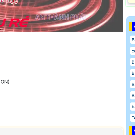
B
c
B
B
 ON)
B
B
b
T