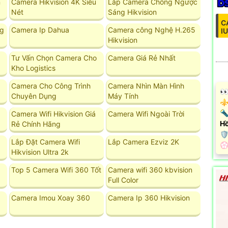
n
Camera Hikvision 4K Siêu
Lắp Camera Chống Ngược
Nét
Sáng Hikvision
C
ng
Camera Ip Dahua
Camera công Nghệ H.265
I
Hikvision
Tư Vấn Chọn Camera Cho
Camera Giá Rẻ Nhất
Kho Logistics
Camera Cho Công Trình
Camera Nhìn Màn Hình
️
Chuyên Dụng
Máy Tính
⚜️
🔦
Camera Wifi Hikvision Giá
Camera Wifi Ngoài Trời
Hồ
Rẻ Chính Hãng

Lắp Đặt Camera Wifi
Lắp Camera Ezviz 2K
️
Hikvision Ultra 2k
Top 5 Camera Wifi 360 Tốt
Camera wifi 360 kbvision
Full Color
Camera Imou Xoay 360
Camera Ip 360 Hikvision