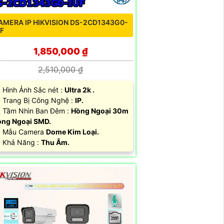
AMERA IP HIKVISION DS-2CD1343G0-
UF
1,850,000 ₫
2,510,000 ₫
 Hình Ảnh Sắc nét :
Ultra 2k .
 Trang Bị Công Nghệ :
IP.
 Tầm Nhìn Ban Đêm :
Hồng Ngoại 30m
ng Ngoại SMD.
 Mẫu Camera
Dome Kim Loại.
 Khả Năng :
Thu Âm.