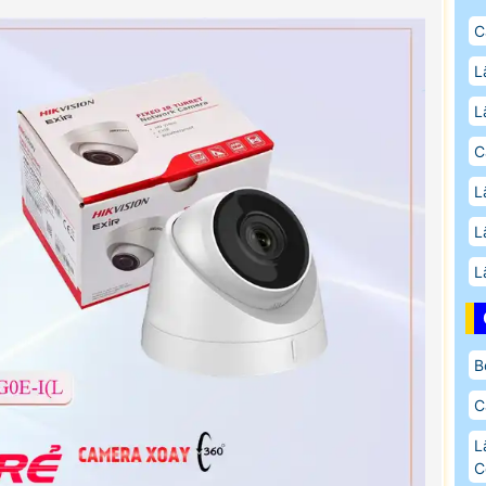
C
L
L
C
L
L
L
B
C
L
C