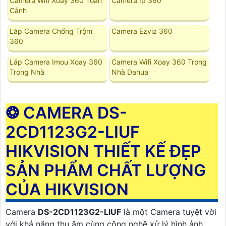
Camera Wifi Xoay 360 Toàn
Camera Ip 360
Cảnh
Lắp Camera Chống Trộm
Camera Ezviz 360
360
Lắp Camera Imou Xoay 360
Camera Wifi Xoay 360 Trong
Trong Nhà
Nhà Dahua
❂ CAMERA DS-
2CD1123G2-LIUF
HIKVISION THIẾT KẾ ĐẸP
SẢN PHẨM CHẤT LƯỢNG
CỦA HIKVISION
Camera
DS-2CD1123G2-LIUF
là một Camera tuyệt vời
với khả năng thu âm cùng công nghệ xử lý hình ảnh