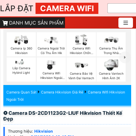
LẮP ĐẶT
CAMERA WIFI
DANH MỤC SẢN PHẨM
Camera Ip 360
Camera Ngoài Trời
Camera Wifi
Camera Thu Âm
Hikvision
Có Thu Âm Hik
Hikvision Chống
Trong Nhà
Trộm
Hikvision
Lắp Camera
Hybird Light
Camera Wifi
Camera Bảo Vệ
Camera Vantech
Hikvision Ngoài
Vành Đai Vantech
Hình Ảnh 2K
Trời 360
Camera Quan Sát
Camera Hikvision Giá Rẻ
Camera Wifi Hikvision
Ngoài Trời
❂ Camera DS-2CD1123G2-LIUF Hikvision Thiết Kế
Đẹp
Thương hiệu:
Hikvision