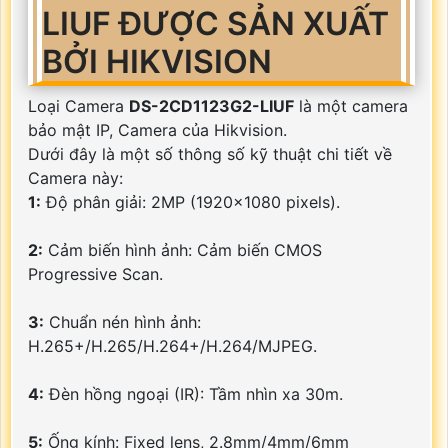
LIUF ĐƯỢC SẢN XUẤT
BỞI HIKVISION
Loại Camera
DS-2CD1123G2-LIUF
là một camera
bảo mật IP, Camera của Hikvision.
Dưới đây là một số thông số kỹ thuật chi tiết về
Camera này:
1:
Độ phân giải: 2MP (1920x1080 pixels).
2:
Cảm biến hình ảnh: Cảm biến CMOS
Progressive Scan.
3:
Chuẩn nén hình ảnh:
H.265+/H.265/H.264+/H.264/MJPEG.
4:
Đèn hồng ngoại (IR): Tầm nhìn xa 30m.
5:
Ống kính: Fixed lens, 2.8mm/4mm/6mm