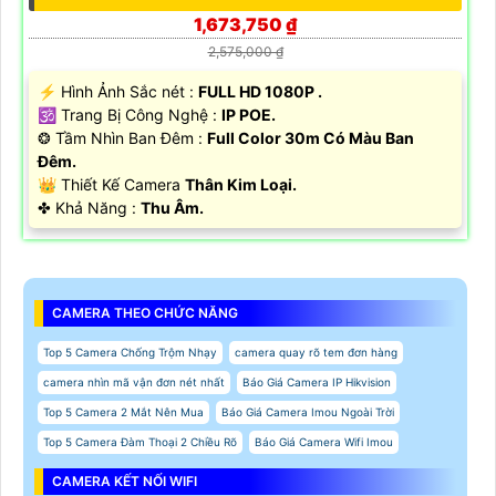
1,673,750 ₫
2,575,000 ₫
️⚡ Hình Ảnh Sắc nét :
FULL HD 1080P .
🕉️ Trang Bị Công Nghệ :
IP POE.
❂ Tầm Nhìn Ban Đêm :
Full Color 30m Có Màu Ban
Đêm.
👑 Thiết Kế Camera
Thân Kim Loại.
️✤ Khả Năng :
Thu Âm.
CAMERA THEO CHỨC NĂNG
Top 5 Camera Chống Trộm Nhạy
camera quay rõ tem đơn hàng
camera nhìn mã vận đơn nét nhất
Báo Giá Camera IP Hikvision
Top 5 Camera 2 Mắt Nên Mua
Báo Giá Camera Imou Ngoài Trời
Top 5 Camera Đàm Thoại 2 Chiều Rõ
Báo Giá Camera Wifi Imou
CAMERA KẾT NỐI WIFI