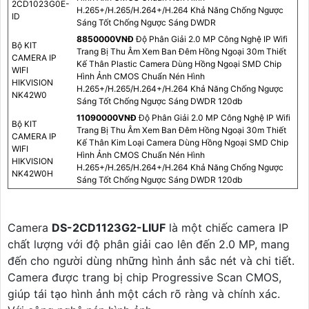
2CD1023G0E-
H.265+/H.265/H.264+/H.264 Khả Năng Chống Ngược
ID
Sáng Tốt Chống Ngược Sáng DWDR
8850000VNÐ
Độ Phân Giải 2.0 MP Công Nghệ IP Wifi
Bộ KIT
Trang Bị Thu Âm Xem Ban Đêm Hồng Ngoại 30m Thiết
CAMERA IP
Kế Thân Plastic Camera Dùng Hồng Ngoại SMD Chip
WIFI
Hình Ảnh CMOS Chuẩn Nén Hình
HIKVISION
H.265+/H.265/H.264+/H.264 Khả Năng Chống Ngược
NK42W0
Sáng Tốt Chống Ngược Sáng DWDR 120db
11090000VNÐ
Độ Phân Giải 2.0 MP Công Nghệ IP Wifi
Bộ KIT
Trang Bị Thu Âm Xem Ban Đêm Hồng Ngoại 30m Thiết
CAMERA IP
Kế Thân Kim Loại Camera Dùng Hồng Ngoại SMD Chip
WIFI
Hình Ảnh CMOS Chuẩn Nén Hình
HIKVISION
H.265+/H.265/H.264+/H.264 Khả Năng Chống Ngược
NK42W0H
Sáng Tốt Chống Ngược Sáng DWDR 120db
Camera
DS-2CD1123G2-LIUF
là một chiếc camera IP
chất lượng với độ phân giải cao lên đến 2.0 MP, mang
đến cho người dùng những hình ảnh sắc nét và chi tiết.
Camera được trang bị chip Progressive Scan CMOS,
giúp tái tạo hình ảnh một cách rõ ràng và chính xác.