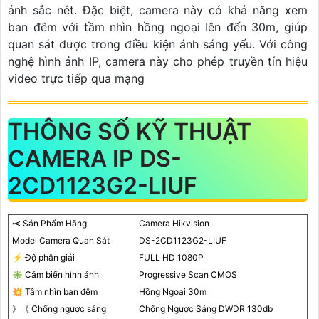
ảnh sắc nét. Đặc biệt, camera này có khả năng xem
ban đêm với tầm nhìn hồng ngoại lên đến 30m, giúp
quan sát được trong điều kiện ánh sáng yếu. Với công
nghệ hình ảnh IP, camera này cho phép truyền tín hiệu
video trực tiếp qua mạng
THÔNG SỐ KỸ THUẬT
CAMERA IP DS-
2CD1123G2-LIUF
⥷ Sản Phẩm Hãng
Camera Hikvision
Model Camera Quan Sát
DS-2CD1123G2-LIUF
️⚡ Độ phân giải
FULL HD 1080P
✳️ Cảm biến hình ảnh
Progressive Scan CMOS
💥 Tầm nhìn ban đêm
Hồng Ngoại 30m
》《 Chống ngược sáng
Chống Ngược Sáng DWDR 130db