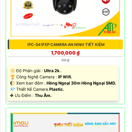
IPC-S41FEP CAMERA AN NINH TIẾT KIỆM
1,700,000 ₫
00 ₫
🔆 Độ Phân giải :
Ultra 2k .
🏆 Công Nghệ Camera :
IP Wifi.
🌔 Xem ban đêm :
Hồng Ngoại 30m Hồng Ngoại SMD.
💎 Thiết Kế Camera
Plastic.
️✤ Ưu Điểm :
Thu Âm.