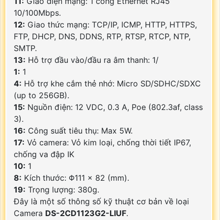
11:
Giao diện mạng: 1 cổng Ethernet RJ45
10/100Mbps.
12:
Giao thức mạng: TCP/IP, ICMP, HTTP, HTTPS,
FTP, DHCP, DNS, DDNS, RTP, RTSP, RTCP, NTP,
SMTP.
13:
Hỗ trợ đầu vào/đầu ra âm thanh: 1/
1:
1
4:
Hỗ trợ khe cắm thẻ nhớ: Micro SD/SDHC/SDXC
(up to 256GB).
15:
Nguồn điện: 12 VDC, 0.3 A, Poe (802.3af, class
3).
16:
Công suất tiêu thụ: Max 5W.
17:
Vỏ camera: Vỏ kim loại, chống thời tiết IP67,
chống va đập IK
10:
1
8:
Kích thước: Φ111 × 82 (mm).
19:
Trọng lượng: 380g.
Đây là một số thông số kỹ thuật cơ bản về loại
Camera
DS-2CD1123G2-LIUF
.