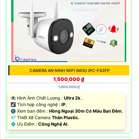
CAMERA AN NINH WIFI IMOU IPC-F42FP
1,500,000 ₫
1,800,000 ₫
👁️‍🗨 Hình Ành Chất Lượng :
Ultra 2k .
🌠 Tích hợp công nghệ :
IP.
🌚 Xem ban đêm :
Hồng Ngoại 30m Có Màu Ban Đêm.
💎 Thiết Kế Camera
Thân Plastic.
️💠 Ưu Điểm :
Công Nghệ AI.