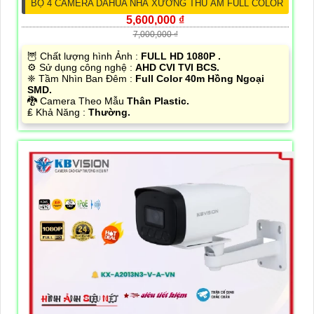
BỘ 4 CAMERA DAHUA NHÀ XƯỞNG THU ÂM FULL COLOR
5,600,000 ₫
7,000,000 ₫
🦉 Chất lượng hình Ảnh :
FULL HD 1080P .
⚙ Sử dụng công nghệ :
AHD CVI TVI BCS.
❈ Tầm Nhìn Ban Đêm :
Full Color 40m Hồng Ngoại
SMD.
🐉️ Camera Theo Mẫu
Thân Plastic.
️₤ Khả Năng :
Thường.