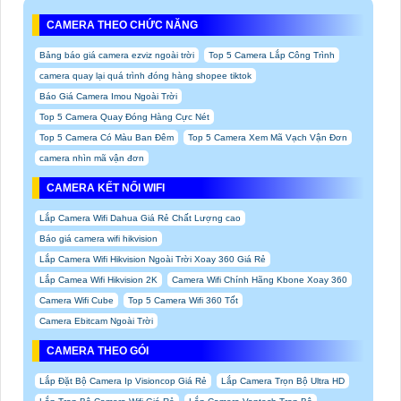
CAMERA THEO CHỨC NĂNG
Bảng báo giá camera ezviz ngoài trời
Top 5 Camera Lắp Công Trình
camera quay lại quá trình đóng hàng shopee tiktok
Báo Giá Camera Imou Ngoài Trời
Top 5 Camera Quay Đóng Hàng Cực Nét
Top 5 Camera Có Màu Ban Đêm
Top 5 Camera Xem Mã Vạch Vận Đơn
camera nhìn mã vận đơn
CAMERA KẾT NỐI WIFI
Lắp Camera Wifi Dahua Giá Rẻ Chất Lượng cao
Báo giá camera wifi hikvision
Lắp Camera Wifi Hikvision Ngoài Trời Xoay 360 Giá Rẻ
Lắp Camea Wifi Hikvision 2K
Camera Wifi Chính Hãng Kbone Xoay 360
Camera Wifi Cube
Top 5 Camera Wifi 360 Tốt
Camera Ebitcam Ngoài Trời
CAMERA THEO GÓI
Lắp Đặt Bộ Camera Ip Visioncop Giá Rẻ
Lắp Camera Trọn Bộ Ultra HD