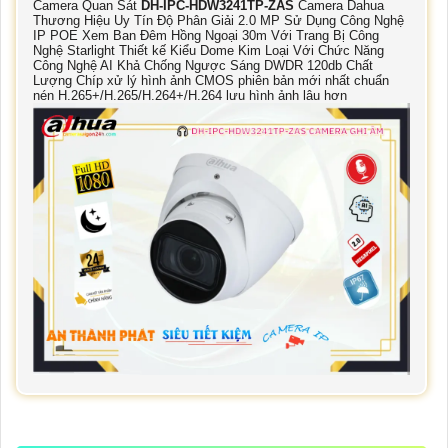
Camera Quan Sát
DH-IPC-HDW3241TP-ZAS
Camera Dahua
Thương Hiệu Uy Tín Độ Phân Giải 2.0 MP Sử Dụng Công Nghệ
IP POE Xem Ban Đêm Hồng Ngoại 30m Với Trang Bị Công
Nghệ Starlight Thiết kế Kiểu Dome Kim Loại Với Chức Năng
Công Nghệ AI Khả Chống Ngược Sáng DWDR 120db Chất
Lượng Chíp xử lý hình ảnh CMOS phiên bản mới nhất chuẩn
nén H.265+/H.265/H.264+/H.264 lưu hình ảnh lâu hơn