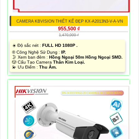
CAMERA KBVISION THIẾT KẾ ĐẸP KX-A2013N3-V-A-VN
955,500 ₫
1,470,000 ₫
☀️ Độ sắc nét :
FULL HD 1080P .
®️ Công Nghệ Sử Dụng :
IP.
🌛 Xem ban đêm :
Hồng Ngoại 50m Hồng Ngoại SMD.
🎲 Cấu Tạo Camera
Thân Kim Loại.
️💫 Ưu Điểm :
Thu Âm.