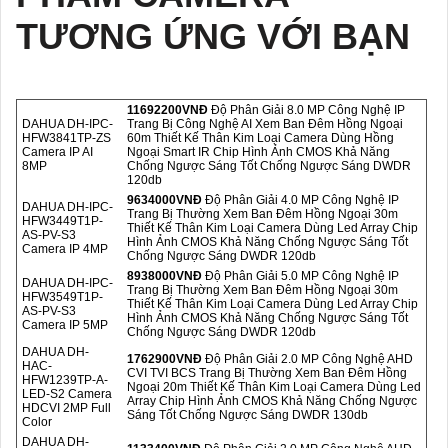
TƯƠNG ỨNG VỚI BẠN
11692200VNÐ
Độ Phân Giải 8.0 MP Công Nghệ IP
DAHUA DH-IPC-
Trang Bị Công Nghệ AI Xem Ban Đêm Hồng Ngoại
HFW3841TP-ZS
60m Thiết Kế Thân Kim Loại Camera Dùng Hồng
Camera IP AI
Ngoại Smart IR Chip Hình Ảnh CMOS Khả Năng
8MP
Chống Ngược Sáng Tốt Chống Ngược Sáng DWDR
120db
9634000VNÐ
Độ Phân Giải 4.0 MP Công Nghệ IP
DAHUA DH-IPC-
Trang Bị Thường Xem Ban Đêm Hồng Ngoại 30m
HFW3449T1P-
Thiết Kế Thân Kim Loại Camera Dùng Led Array Chip
AS-PV-S3
Hình Ảnh CMOS Khả Năng Chống Ngược Sáng Tốt
Camera IP 4MP
Chống Ngược Sáng DWDR 120db
8938000VNÐ
Độ Phân Giải 5.0 MP Công Nghệ IP
DAHUA DH-IPC-
Trang Bị Thường Xem Ban Đêm Hồng Ngoại 30m
HFW3549T1P-
Thiết Kế Thân Kim Loại Camera Dùng Led Array Chip
AS-PV-S3
Hình Ảnh CMOS Khả Năng Chống Ngược Sáng Tốt
Camera IP 5MP
Chống Ngược Sáng DWDR 120db
DAHUA DH-
1762900VNÐ
Độ Phân Giải 2.0 MP Công Nghệ AHD
HAC-
CVI TVI BCS Trang Bị Thường Xem Ban Đêm Hồng
HFW1239TP-A-
Ngoại 20m Thiết Kế Thân Kim Loại Camera Dùng Led
LED-S2 Camera
Array Chip Hình Ảnh CMOS Khả Năng Chống Ngược
HDCVI 2MP Full
Sáng Tốt Chống Ngược Sáng DWDR 130db
Color
DAHUA DH-