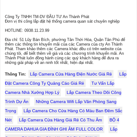
Công Ty TNHH TM-DV ĐẦU TƯ An Thành Phát
Đơn vị thi công lắp đặt hệ thống camera quan sát chuyên nghiệp
HOTLINE: 0938.11.23.99
Địa chỉ: 51 Lũy Bán Bích, phường Tân Thới Hòa, Quận Tân Phú để
thêm các thông tin khuyến mãi của các Camera của cty An Thành
Phát. Tham khảo thêm các Camera khác đều có trên website của
chúng tôi, để biết thêm về giá và các chương trình khuyến mãi. An
Thành Phát luôn đồng hành cùng các quý khách hàng để đưa ra
những giải pháp về an ninh tốt nhất, hiện đại nhất.
Lắp Camera Cửa Hàng Điện Nước Giá Rẻ
Lắp
Thông Tin:
Đặt Camera Công Ty Quảng Cáo Giá Rẻ
Tư Vấn Lắp
Camera Nhà Xưởng Hợp Lý
Lắp Camera Theo Dõi Công
Trình Dự Án
Những Camera Wifi Lắp Văn Phòng Sang
Trọng
Lắp Camera Cho Cửa Hàng Có Màu Ban Đêm Sắc
Nét
Lắp Camera Cửa Hàng Giá Rẻ Có Thu Âm
BỘ 4
CAMERA DAHUA GIA ĐÌNH GHI ÂM FULL COLOR
Lắp