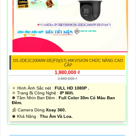
DS-2DE2C200MW-DE(F0)(S7) HIKVISION CHỨC NĂNG CAO
CẤP
1,980,000 ₫
2,880,000 ₫
🔅 Hình Ảnh Sắc nét :
FULL HD 1080P .
⚛️ Trang Bị Công Nghệ :
IP Wifi.
❃ Tầm Nhìn Ban Đêm :
Full Color 30m Có Màu Ban
Đêm.
🕉️ Camera Dòng
Xoay 360.
️♚ Khả Năng :
Thu Âm Và Loa.