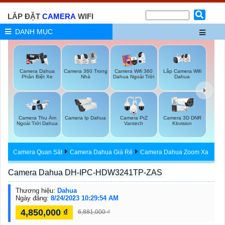
LẮP ĐẶT
CAMERA
WIFI
DANH MỤC
Lắp Camera Wifi
Camera Dahua
Camera 360 Trong
Camera Wifi 360
Dahua
Phân Biệt Xe
Nhà
Dahua Ngoài Trời
Camera Thu Âm
Camera Ip Dahua
Camera PtZ
Camera 3D DNR
Ngoài Trời Dahua
Vantech
Kbvision
Camera Quan Sát
Camera Dahua Giá Rẻ
Camera Dahua Zoom Xa
Camera Dahua DH-IPC-HDW3241TP-ZAS
Thương hiệu:
Dahua
Ngày đăng:
8/24/2023 10:29:54 AM
4,850,000 ₫
6,881,000 ₫