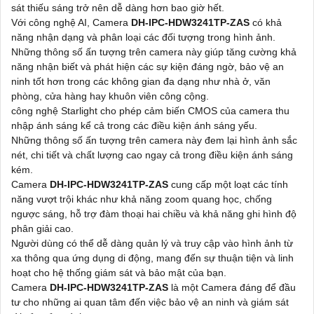
sát thiếu sáng trở nên dễ dàng hơn bao giờ hết.
Với công nghệ AI, Camera
DH-IPC-HDW3241TP-ZAS
có khả
năng nhận dạng và phân loại các đối tượng trong hình ảnh.
Những thông số ấn tượng trên camera này giúp tăng cường khả
năng nhận biết và phát hiện các sự kiện đáng ngờ, bảo vệ an
ninh tốt hơn trong các không gian đa dạng như nhà ở, văn
phòng, cửa hàng hay khuôn viên công cộng.
công nghệ Starlight cho phép cảm biến CMOS của camera thu
nhập ánh sáng kể cả trong các điều kiện ánh sáng yếu.
Những thông số ấn tượng trên camera này đem lại hình ảnh sắc
nét, chi tiết và chất lượng cao ngay cả trong điều kiện ánh sáng
kém.
Camera
DH-IPC-HDW3241TP-ZAS
cung cấp một loạt các tính
năng vượt trội khác như khả năng zoom quang học, chống
ngược sáng, hỗ trợ đàm thoại hai chiều và khả năng ghi hình độ
phân giải cao.
Người dùng có thể dễ dàng quản lý và truy cập vào hình ảnh từ
xa thông qua ứng dụng di động, mang đến sự thuận tiện và linh
hoạt cho hệ thống giám sát và bảo mật của bạn.
Camera
DH-IPC-HDW3241TP-ZAS
là một Camera đáng để đầu
tư cho những ai quan tâm đến việc bảo vệ an ninh và giám sát