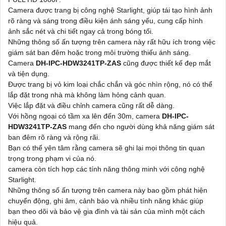
Camera được trang bị công nghệ Starlight, giúp tái tạo hình ảnh
rõ ràng và sáng trong điều kiện ánh sáng yếu, cung cấp hình
ảnh sắc nét và chi tiết ngay cả trong bóng tối.
Những thông số ấn tượng trên camera này rất hữu ích trong việc
giám sát ban đêm hoặc trong môi trường thiếu ánh sáng.
Camera
DH-IPC-HDW3241TP-ZAS
cũng được thiết kế đẹp mắt
và tiện dụng.
Được trang bị vỏ kim loại chắc chắn và góc nhìn rộng, nó có thể
lắp đặt trong nhà mà không làm hỏng cảnh quan.
Việc lắp đặt và điều chỉnh camera cũng rất dễ dàng.
Với hồng ngoại có tầm xa lên đến 30m, camera
DH-IPC-
HDW3241TP-ZAS
mang đến cho người dùng khả năng giám sát
ban đêm rõ ràng và rộng rãi.
Bạn có thể yên tâm rằng camera sẽ ghi lại mọi thông tin quan
trọng trong phạm vi của nó.
camera còn tích hợp các tính năng thông minh với công nghệ
Starlight.
Những thông số ấn tượng trên camera này bao gồm phát hiện
chuyển động, ghi âm, cảnh báo và nhiều tính năng khác giúp
bạn theo dõi và bảo vệ gia đình và tài sản của mình một cách
hiệu quả.