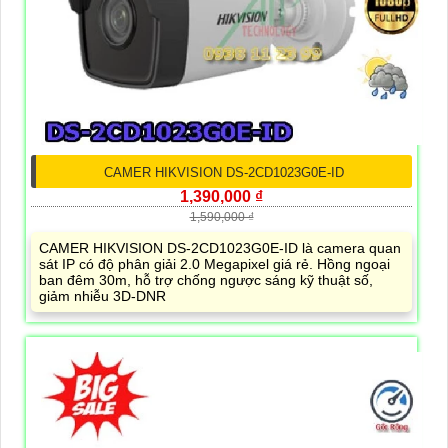
CAMER HIKVISION DS-2CD1023G0E-ID
1,390,000 ₫
1,590,000 ₫
CAMER HIKVISION DS-2CD1023G0E-ID là camera quan
sát IP có độ phân giải 2.0 Megapixel giá rẻ. Hồng ngoại
ban đêm 30m, hỗ trợ chống ngược sáng kỹ thuật số,
giảm nhiễu 3D-DNR