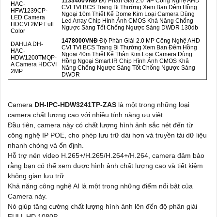
1133400VNÐ
Độ Phân Giải 2.0 MP Công Nghệ AHD
HAC-
CVI TVI BCS Trang Bị Thường Xem Ban Đêm Hồng
HFW1239CP-
Ngoại 10m Thiết Kế Dome Kim Loại Camera Dùng
LED Camera
Led Array Chip Hình Ảnh CMOS Khả Năng Chống
HDCVI 2MP Full
Ngược Sáng Tốt Chống Ngược Sáng DWDR 130db
Color
1478000VNÐ
Độ Phân Giải 2.0 MP Công Nghệ AHD
DAHUA DH-
CVI TVI BCS Trang Bị Thường Xem Ban Đêm Hồng
HAC-
Ngoại 40m Thiết Kế Thân Kim Loại Camera Dùng
HDW1200TMQP-
Hồng Ngoại Smart IR Chip Hình Ảnh CMOS Khả
A Camera HDCVI
Năng Chống Ngược Sáng Tốt Chống Ngược Sáng
2MP
DWDR
Camera
DH-IPC-HDW3241TP-ZAS
là một trong những loại
camera chất lượng cao với nhiều tính năng ưu việt.
Đầu tiên, camera này có chất lượng hình ảnh sắc nét đến từ
công nghệ IP POE, cho phép lưu trữ dài hơn và truyền tải dữ liệu
nhanh chóng và ổn định.
Hỗ trợ nén video H.265+/H.265/H.264+/H.264, camera đảm bảo
rằng bạn có thể xem được hình ảnh chất lượng cao và tiết kiệm
không gian lưu trữ.
Khả năng công nghệ AI là một trong những điểm nổi bật của
Camera này.
Nó giúp tăng cường chất lượng hình ảnh lên đến độ phân giải
FULL HD 1080P.