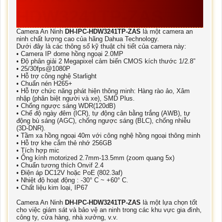
HDW3241TP-ZAS
Camera An Ninh
DH-IPC-HDW3241TP-ZAS
là một camera an
ninh chất lượng cao của hãng Dahua Technology.
Dưới đây là các thông số kỹ thuật chi tiết của camera này:
• Camera IP dome hồng ngoại 2.0MP
• Độ phân giải 2 Megapixel cảm biến CMOS kích thước 1/2.8”
• 25/30fps@1080P
• Hỗ trợ công nghệ Starlight
• Chuẩn nén H265+
• Hỗ trợ chức năng phát hiện thông minh: Hàng rào ảo, Xâm
nhập (phân biệt người và xe), SMD Plus.
• Chống ngược sáng WDR(120dB)
• Chế độ ngày đêm (ICR), tự động cân bằng trắng (AWB), tự
động bù sáng (AGC), chống ngược sáng (BLC), chống nhiễu
(3D-DNR).
• Tầm xa hồng ngoại 40m với công nghệ hồng ngoại thông minh
• Hỗ trợ khe cắm thẻ nhớ 256GB
• Tích hợp mic
• Ống kính motorized 2.7mm-13.5mm (zoom quang 5x)
• Chuẩn tương thích Onvif 2.4
• Điện áp DC12V hoặc PoE (802.3af)
• Nhiệt độ hoạt động : -30° C ~ +60° C.
• Chất liệu kim loại, IP67
Camera An Ninh
DH-IPC-HDW3241TP-ZAS
là một lựa chọn tốt
cho việc giám sát và bảo vệ an ninh trong các khu vực gia đình,
công ty, cửa hàng, nhà xưởng, v.v.