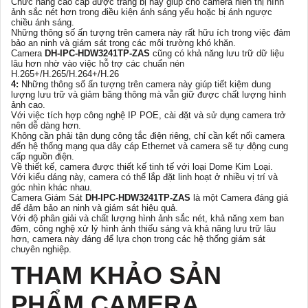
Chức năng cao cấp được trang bị này giúp cho camera hiển thị hình
ảnh sắc nét hơn trong điều kiện ánh sáng yếu hoặc bị ánh ngược
chiều ánh sáng.
Những thông số ấn tượng trên camera này rất hữu ích trong việc đảm
bảo an ninh và giám sát trong các môi trường khó khăn.
Camera
DH-IPC-HDW3241TP-ZAS
cũng có khả năng lưu trữ dữ liệu
lâu hơn nhờ vào việc hỗ trợ các chuẩn nén
H.265+/H.265/H.264+/H.26
4:
Những thông số ấn tượng trên camera này giúp tiết kiệm dung
lượng lưu trữ và giảm băng thông mà vẫn giữ được chất lượng hình
ảnh cao.
Với việc tích hợp công nghệ IP POE, cài đặt và sử dụng camera trở
nên dễ dàng hơn.
Không cần phải tận dụng công tắc điện riêng, chỉ cần kết nối camera
đến hệ thống mạng qua dây cáp Ethernet và camera sẽ tự động cung
cấp nguồn điện.
Về thiết kế, camera được thiết kế tinh tế với loại Dome Kim Loại.
Với kiểu dáng này, camera có thể lắp đặt linh hoạt ở nhiều vị trí và
góc nhìn khác nhau.
Camera Giám Sát
DH-IPC-HDW3241TP-ZAS
là một Camera đáng giá
để đảm bảo an ninh và giám sát hiệu quả.
Với độ phân giải và chất lượng hình ảnh sắc nét, khả năng xem ban
đêm, công nghệ xử lý hình ảnh thiếu sáng và khả năng lưu trữ lâu
hơn, camera này đáng để lựa chọn trong các hệ thống giám sát
chuyên nghiệp.
THAM KHẢO SẢN
PHẨM CAMERA