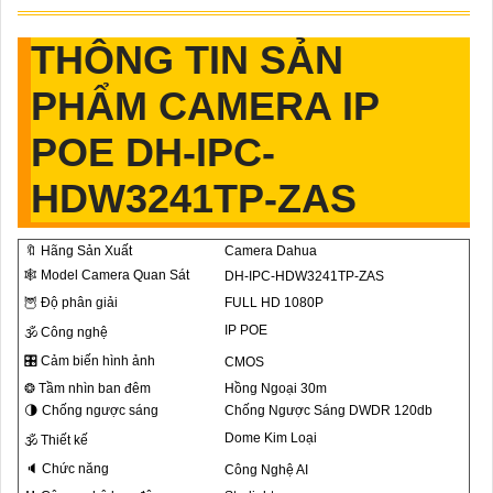
THÔNG TIN SẢN
PHẨM CAMERA IP
POE DH-IPC-
HDW3241TP-ZAS
🔖 Hãng Sản Xuất
Camera Dahua
🕸 Model Camera Quan Sát
DH-IPC-HDW3241TP-ZAS
🦉 Độ phân giải
FULL HD 1080P
IP POE
🕉️ Công nghệ
🎛 Cảm biến hình ảnh
CMOS
❂ Tầm nhìn ban đêm
Hồng Ngoại 30m
🌗 Chống ngược sáng
Chống Ngược Sáng DWDR 120db
Dome Kim Loại
🕉️ Thiết kế
🔈 Chức năng
Công Nghệ AI