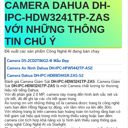
CAMERA DAHUA DH-
IPC-HDW3241TP-ZAS
VỚI NHỮNG THÔNG
TIN CHÚ Ý
Đề xuất các sản phẩm Công Nghệ AI đang bán chạy
Camera DS-2CD2T86G2-4I Mẫu Đẹp
Camera An Ninh Dahua DH-IPC-HFW5442TP-ASE
Camera Dahua DH-IPC-HDBW3441R-ZAS-S2
Đánh giá Camera Giám Sát
DH-IPC-HDW3241TP-ZAS
: Camera Giám
Sát
DH-IPC-HDW3241TP-ZAS
là một Camera chất lượng từ thương
hiệu nổi tiếng Dahua.
Với độ phân giải 2.0 MP, camera này mang đến hình ảnh sắc nét và
chi tiết, đủ để ghi lại các chi tiết quan trọng.
Ấn tượng ơn với những thông số là camera được trang bị công nghệ
xem ban đêm Hồng Ngoại tự động, với tầm nhìn xa lên đến 30m.
Với những trang bị trên camera bạn hoàng toàn tin tưởng rằng bạn có
thể giám sát hiệu quả trong môi trường thiếu sáng hoặc ban đêm.
camera còn tích hợp khả năng xử lý hình ảnh thiếu sáng thông qua
công nghệ Công Nghệ AI và Starlight.