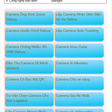
️🏅️ Công nghệ ban đêm
Starlight
Camera Ống Kính Zoom
Lắp Camera Nhận Diện Biển
Dahua
Số Xe Dahua
Camera chuẩn Onvif Dahua
Lắp Camera Auto Tracking
Camera Chống Nhiễu 3D-
Camera Imou Cube
DNR Dahua
Đầu Thu Camera 16 Kênh
Camera Ai Hikvision
Vantech
Camera Có Đọc Mã QR
Camera Cho xe nâng
Tư Vấn Chọn Camera Cho
Camera Giá Rẻ Nhất
Kho Logistics
Lắp Camera Phòng Phẩu
Camera có chống trộm