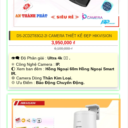
DS-2CD2T83G2-2I CAMERA THIẾT KẾ ĐẸP HIKVISION
3,950,000 ₫
6,100,000 ₫
👁️‍🗨 Độ Phân giải :
Ultra 4k 👍🏾 .
⚛️ Công Nghệ Camera :
IP.
🌔 Xem ban đêm :
Hồng Ngoại 60m Hồng Ngoại Smart
IR.
💢 Camera Dòng
Thân Kim Loại.
️💠 Ưu Điểm :
Báo Động Chuyển Động.