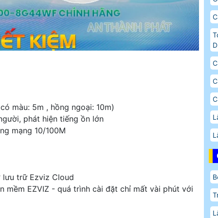
C
T
D
C
C
C
có màu: 5m , hồng ngoại: 10m)
L
gười, phát hiện tiếng ồn lớn
cổng mạng 10/100M
L
 lưu trữ Ezviz Cloud
B
mềm EZVIZ - quá trình cài đặt chỉ mất vài phút với
T
L