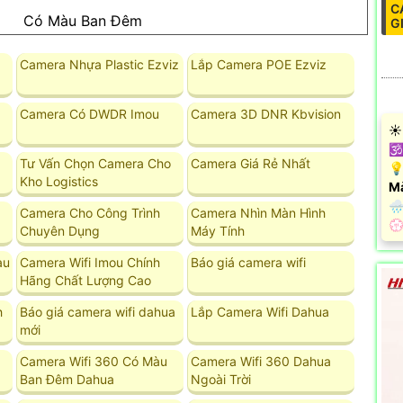
C
Có Màu Ban Ðêm
G
Camera Nhựa Plastic Ezviz
Lắp Camera POE Ezviz
Camera Có DWDR Imou
Camera 3D DNR Kbvision
☀️
🕉
Tư Vấn Chọn Camera Cho
Camera Giá Rẻ Nhất
💡
Kho Logistics
M
🌧
Camera Cho Công Trình
Camera Nhìn Màn Hình
️
Chuyên Dụng
Máy Tính
àu
Camera Wifi Imou Chính
Báo giá camera wifi
Hãng Chất Lượng Cao
h
Báo giá camera wifi dahua
Lắp Camera Wifi Dahua
mới
Camera Wifi 360 Có Màu
Camera Wifi 360 Dahua
Ban Đêm Dahua
Ngoài Trời