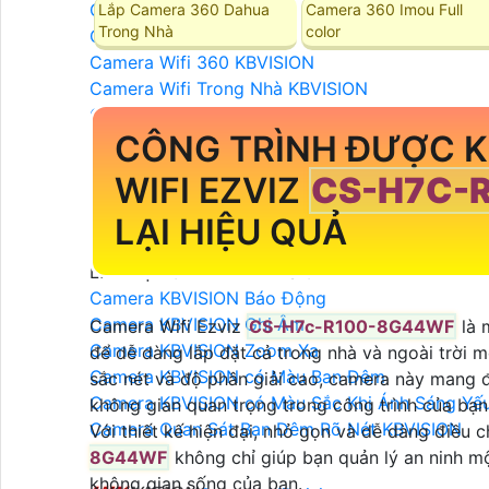
Camera IP KBVISION
Lắp Camera 360 Dahua
Camera 360 Imou Full
Trong Nhà
color
Camera Wifi KBVISION
Camera Wifi 360 KBVISION
Camera Wifi Trong Nhà KBVISION
Camera Wifi Ngoài Trời KBVISION
CÔNG TRÌNH ĐƯỢC 
Camera Ai KBVISION
Camera KBVISION XOAY 360
WIFI EZVIZ
CS-H7C-
Camera KBVISION 2.0 MP
Camera KBVISION 4.0 MP
LẠI HIỆU QUẢ
Camera KBVISION 8.0 MP
LẮP ĐẶT CAMERA KBVISION
Camera KBVISION Báo Động
Camera KBVISION Ghi Âm
Camera Wifi Ezviz
CS-H7c-R100-8G44WF
là 
Camera KBVISION Zoom Xa
để dễ dàng lắp đặt cả trong nhà và ngoài trời mộ
Camera KBVISION có Màu Ban Đêm
sắc nét và độ phân giải cao, camera này mang 
Camera KBVISION có Màu Sắc Khi Ánh Sáng Yế
không gian quan trọng trong công trình của bạn
Camera Quan Sát Ban Đêm Rõ Nét KBVISION
Với thiết kế hiện đại, nhỏ gọn và dễ dàng điều 
8G44WF
không chỉ giúp bạn quản lý an ninh 
không gian sống của bạn.