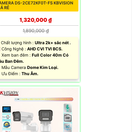
AMERA DS-2CE72KF0T-FS KBVISION
IÁ RẺ
1,320,000 ₫
1,890,000 ₫
 Chất lượng hình :
Ultra 2k+ sắc nét .
️ Công Nghệ :
AHD CVI TVI BCS.
 Xem ban đêm :
Full Color 40m Có
àu Ban Đêm.
️ Mẫu Camera
Dome Kim Loại.
 Ưu Điểm :
Thu Âm.