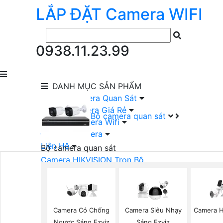
LẮP ĐẶT
Camera
WIFI
0938.11.23.99
DANH MỤC
SẢN PHẨM
lắp Đặt Camera Quan Sát
Lắp Bộ Camera Giá Rẻ
Bộ camera quan sát
Lắp Đặt Camera Wifi
Đầu Ghi Camera
Liên Hệ
Bộ camera quan sát
Camera HIKVISION Trọn Bộ
Camera KBVISION Trọn Bộ
Camera DAHUA Trọn Bộ
Camera giá Rẻ Trọn Bộ
Bộ Camera Nên Dùng
Camera Có Chống
Camera Siêu Nhạy
Camera H
Bộ Camera Có Màu Ban Đêm
Ngược Sáng Ezviz
Sáng Ezviz