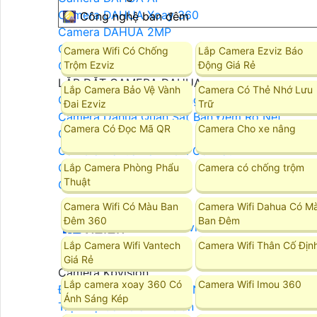
Camera DAHUA Xoay 360
🎑 Công nghệ ban đêm
Camera DAHUA 2MP
Camera DAHUA 4MP
Camera Wifi Có Chống
Lắp Camera Ezviz Báo
Trộm Ezviz
Động Giá Rẻ
Camera DAHUA 8MP
LẮP ĐẶT CAMERA DAHUA
Lắp Camera Bảo Vệ Vành
Camera Có Thẻ Nhớ Lưu
Camera DAHUA Báo Động
Đai Ezviz
Trữ
Camera Dahua Quan Sát Ban Đêm Rõ Nét
Camera Có Đọc Mã QR
Camera Cho xe nâng
Camera Dahua Starlight
Camera Dahua Ban Đêm Có Màu
Camera DAHUA Ghi Âm
Lắp Camera Phòng Phẩu
Camera có chống trộm
Thuật
Camera DAHUA Zoom
Camera Wifi Có Màu Ban
Camera Wifi Dahua Có M
Đêm 360
Ban Đêm
Camera Kbvision
Lắp Camera Wifi Vantech
Camera Wifi Thân Cố Địn
Giá Rẻ
Camera Kbvision
Lắp camera xoay 360 Có
Camera Wifi Imou 360
Đầu Ghi Camera KBVISION
Ánh Sáng Kép
Trọn Bộ Camera KBvision