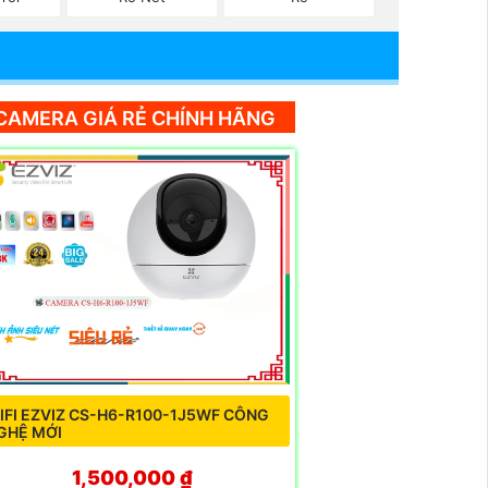
CAMERA GIÁ RẺ CHÍNH HÃNG
IFI EZVIZ CS-H6-R100-1J5WF CÔNG
GHỆ MỚI
1,500,000 ₫