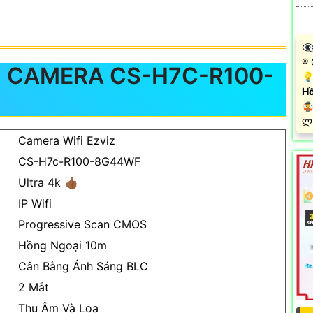
👁
®️
 CAMERA CS-H7C-R100-
💡
Hồ

️ლ
Camera Wifi Ezviz
CS-H7c-R100-8G44WF
Ultra 4k 👍🏾
IP Wifi
Progressive Scan CMOS
Hồng Ngoại 10m
Cân Bằng Ánh Sáng BLC
2 Mắt
Thu Âm Và Loa