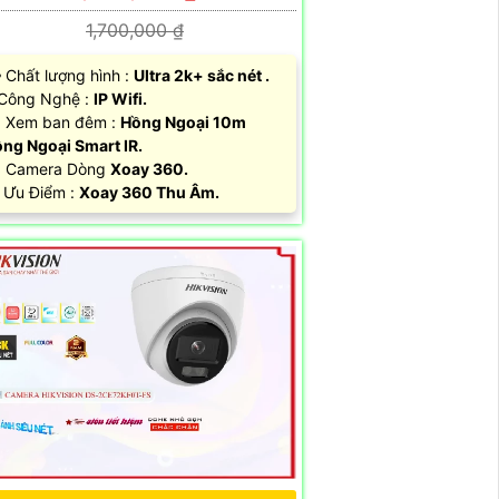
1,700,000 ₫
️‍🗨 Chất lượng hình :
Ultra 2k+ sắc nét .
 Công Nghệ :
IP Wifi.
 Xem ban đêm :
Hồng Ngoại 10m
ng Ngoại Smart IR.
 Camera Dòng
Xoay 360.
 Ưu Điểm :
Xoay 360 Thu Âm.