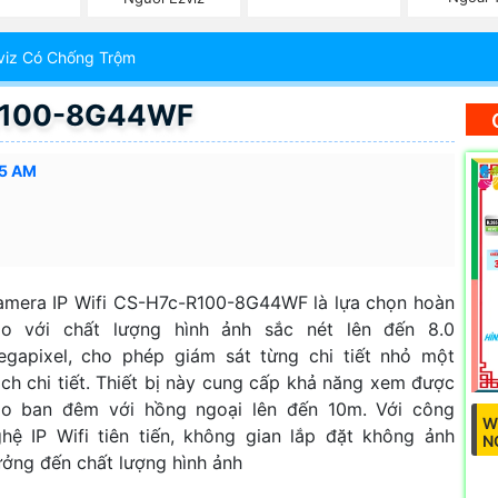
viz Có Chống Trộm
-R100-8G44WF
45 AM
mera IP Wifi CS-H7c-R100-8G44WF là lựa chọn hoàn
ảo với chất lượng hình ảnh sắc nét lên đến 8.0
gapixel, cho phép giám sát từng chi tiết nhỏ một
ch chi tiết. Thiết bị này cung cấp khả năng xem được
ào ban đêm với hồng ngoại lên đến 10m. Với công
W
hệ IP Wifi tiên tiến, không gian lắp đặt không ảnh
N
ởng đến chất lượng hình ảnh