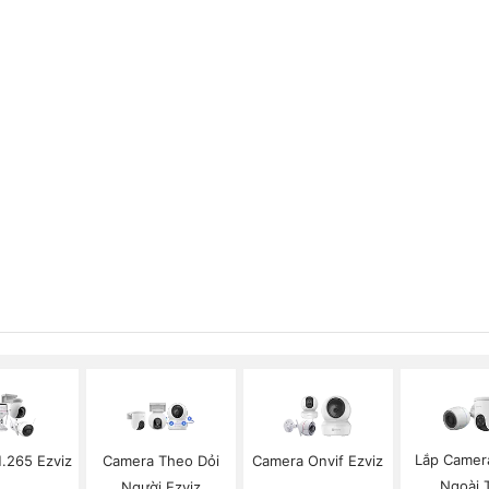
Lắp Camer
.265 Ezviz
Camera Theo Dỏi
Camera Onvif Ezviz
Ngoài T
Người Ezviz