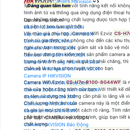
Camera Hikvision
ϡ
Đáng quan tâm hơn
với tính năng kết nối khôn
hình ảnh từ xa thông qua ứng dụng điện thoại 
tạp. Những tính năng chất lượng được tích hợp S
Camera Hikvision
và tiện lợi hơn bao giờ hết.
Đầu Ghi Camera HIKVISION
Với mức giá phù hợp, Camera Wifi Ezviz
CS-H7
Lắp Camera Trọn Bộ HIKVISION
trình từ gia đình, văn phòng cho đến các khu t
Camera HIKVISION Ai
nghi cho bạn trong việc giám sát và bảo vệ môi
Camera Wifi HIKVISION
Nếu bạn đang tìm kiếm một sản phẩm camera an 
Camera Wifi 360 HIKVISION
lượng hình ảnh sắc nét và giá cả phải chăng, th
Camera Wifi Trong Nhà HIKVISION
chắn sẽ là sự lựa chọn tuyệt vời cho bạn.
Camera Wifi Ngoài Trời HIKVISION
Camera IP HIKVISION
Camera Wifi Ezviz
CS-H7c-R100-8G44WF
là 
Camera HIKVISION Xoay 360
nhà cửa hoặc công trình của bạn. Với thiết kế dễ
Camera ZOOM Sắc Nét HIKVISION
an tâm sử dụng mà không cần phải lo lắng về vi
Camera HIKVISION 2MP
Chất lượng hình ảnh của camera này là một điểm 
Camera HIKVISION 4MP
và ghi lại mọi chi tiết một cách rõ ràng. Tính 
Camera HIKVISION 8MP
phù hợp với nhiều loại công trình, giúp bạn tiế
LẮP ĐẶT CAMERA HIKVISION
chất lượng.
Camera HIKVISION Báo Động