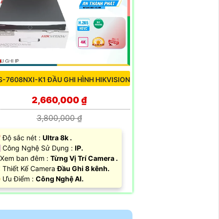
S-7608NXI-K1 ĐẦU GHI HÌNH HIKVISION
2,660,000 ₫
3,800,000 ₫
 Độ sắc nét :
Ultra 8k .
️ Công Nghệ Sử Dụng :
IP.
Xem ban đêm :
Từng Vị Trí Camera .
️ Thiết Kế Camera
Đầu Ghi 8 kênh.
️ Ưu Điểm :
Công Nghệ AI.