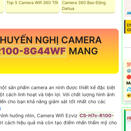
Top 5 Camera Wifi 360 Tốt
Camera 360 Bao Động
Dahua
D
G
KHUYẾN NGHỊ CAMERA
R100-8G44WF
MANG
💯
⚙
🔴
M
một sản phẩm camera an ninh được thiết kế đặc biệt
💦
t cách linh hoạt và tiện lợi. Với chất lượng hình ảnh
️☣
đến cho bạn khả năng giám sát tốt nhất cho các
u
.
chỉnh hướng nhìn, Camera Wifi Ezviz
CS-H7c-R100-
một cách hiệu quả mà còn tạo điểm nhấn thẩm mỹ cho