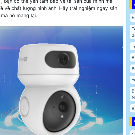
, bạn có thể yên tâm bảo vệ tài sản của mình mà
đề về chất lượng hình ảnh. Hãy trải nghiệm ngay sản
 mà nó mang lại.
b
T
đ
T
B
B
c
B
N
B
C