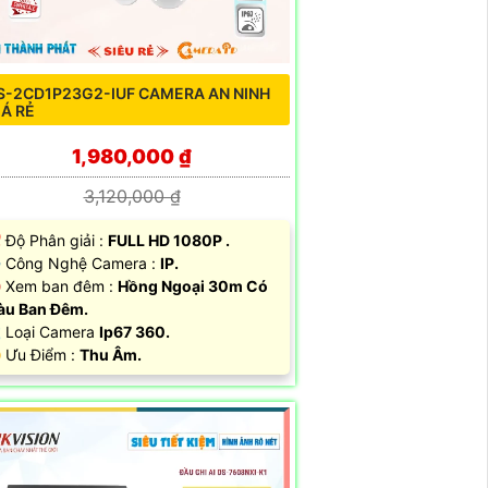
S-2CD1P23G2-IUF CAMERA AN NINH
IÁ RẺ
1,980,000 ₫
3,120,000 ₫
 Độ Phân giải :
FULL HD 1080P .
 Công Nghệ Camera :
IP.
 Xem ban đêm :
Hồng Ngoại 30m Có
àu Ban Đêm.
 Loại Camera
Ip67 360.
️ Ưu Điểm :
Thu Âm.