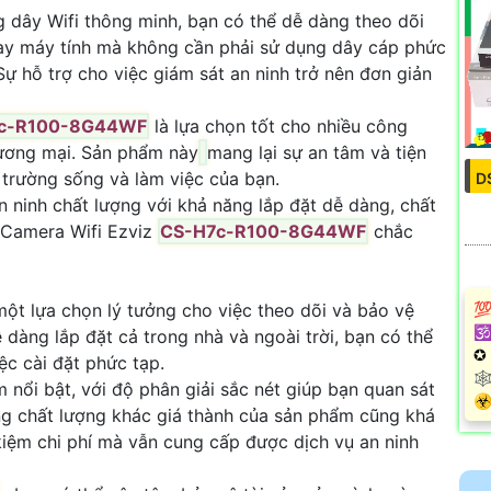
g dây Wifi thông minh, bạn có thể dễ dàng theo dõi
hay máy tính mà không cần phải sử dụng dây cáp phức
ự hỗ trợ cho việc giám sát an ninh trở nên đơn giản
c-R100-8G44WF
là lựa chọn tốt cho nhiều công
hương mại. Sản phẩm này
mang lại sự an tâm và tiện
 trường sống và làm việc của bạn.
D
ninh chất lượng với khả năng lắp đặt dễ dàng, chất
ì Camera Wifi Ezviz
CS-H7c-R100-8G44WF
chắc
một lựa chọn lý tưởng cho việc theo dõi và bảo vệ
💯
🕉
 dàng lắp đặt cả trong nhà và ngoài trời, bạn có thể
✪ 
ệc cài đặt phức tạp.
🕸
nổi bật, với độ phân giải sắc nét giúp bạn quan sát
️☣
năng chất lượng khác giá thành của sản phẩm cũng khá
t kiệm chi phí mà vẫn cung cấp được dịch vụ an ninh