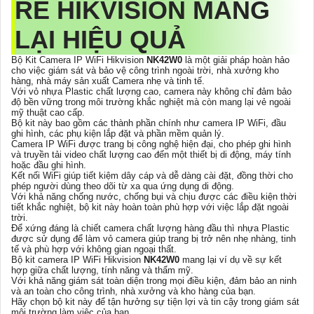
RẺ HIKVISION MANG
LẠI HIỆU QUẢ
Bộ Kit Camera IP WiFi Hikvision
NK42W0
là một giải pháp hoàn hảo
cho việc giám sát và bảo vệ công trình ngoài trời, nhà xưởng kho
hàng, nhà máy sản xuất Camera nhẹ và tinh tế.
Với vỏ nhựa Plastic chất lượng cao, camera này không chỉ đảm bảo
độ bền vững trong môi trường khắc nghiệt mà còn mang lại vẻ ngoài
mỹ thuật cao cấp.
Bộ kit này bao gồm các thành phần chính như camera IP WiFi, đầu
ghi hình, các phụ kiện lắp đặt và phần mềm quản lý.
Camera IP WiFi được trang bị công nghệ hiện đại, cho phép ghi hình
và truyền tải video chất lượng cao đến một thiết bị di động, máy tính
hoặc đầu ghi hình.
Kết nối WiFi giúp tiết kiệm dây cáp và dễ dàng cài đặt, đồng thời cho
phép người dùng theo dõi từ xa qua ứng dụng di động.
Với khả năng chống nước, chống bụi và chịu được các điều kiện thời
tiết khắc nghiệt, bộ kit này hoàn toàn phù hợp với việc lắp đặt ngoài
trời.
Để xứng đáng là chiết camera chất lượng hàng đầu thì nhựa Plastic
được sử dụng để làm vỏ camera giúp trang bị trở nên nhẹ nhàng, tinh
tế và phù hợp với không gian ngoại thất.
Bộ kit camera IP WiFi Hikvision
NK42W0
mang lại ví dụ về sự kết
hợp giữa chất lượng, tính năng và thẩm mỹ.
Với khả năng giám sát toàn diện trong mọi điều kiện, đảm bảo an ninh
và an toàn cho công trình, nhà xưởng và kho hàng của bạn.
Hãy chọn bộ kit này để tận hưởng sự tiện lợi và tin cậy trong giám sát
môi trường làm việc của bạn.