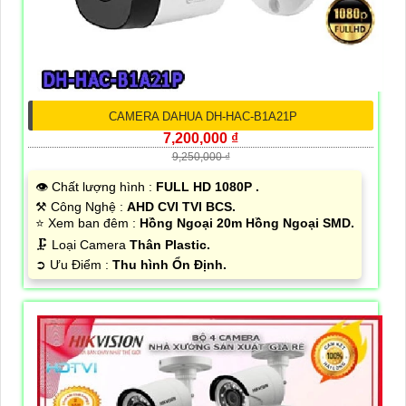
CAMERA DAHUA DH-HAC-B1A21P
7,200,000 ₫
9,250,000 ₫
👁 Chất lượng hình :
FULL HD 1080P .
⚒ Công Nghệ :
AHD CVI TVI BCS.
⭐ Xem ban đêm :
Hồng Ngoại 20m Hồng Ngoại SMD.
🗜️ Loại Camera
Thân Plastic.
️➲ Ưu Điểm :
Thu hình Ổn Định.