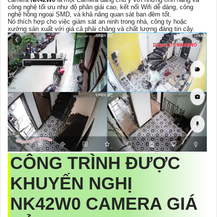
công nghệ tối ưu như độ phân giải cao, kết nối Wifi dễ dàng, công
nghệ hồng ngoại SMD, và khả năng quan sát ban đêm tốt.
Nó thích hợp cho việc giám sát an ninh trong nhà, công ty hoặc
xưởng sản xuất với giá cả phải chăng và chất lượng đáng tin cậy.
CÔNG TRÌNH ĐƯỢC
KHUYẾN NGHỊ
NK42W0 CAMERA GIÁ