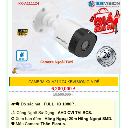
CAMERA KX-A2111C4 KBVISION GIÁ RẺ
6,200,000 ₫
10,500,000 ₫
👁️‍🗨 Độ sắc nét :
FULL HD 1080P .
🕉️ Công Nghệ Sử Dụng :
AHD CVI TVI BCS.
✪ Xem ban đêm :
Hồng Ngoại 20m Hồng Ngoại SMD.
🛡 Mẫu Camera
Thân Plastic.