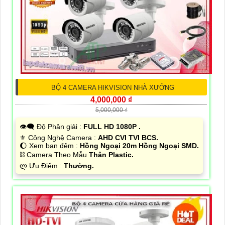
BỘ 4 CAMERA HIKVISION NHÀ XƯỞNG
4,000,000 ₫
5,000,000 ₫
👁️‍🗨 Độ Phân giải :
FULL HD 1080P .
⚜️ Công Nghệ Camera :
AHD CVI TVI BCS.
🌔 Xem ban đêm :
Hồng Ngoại 20m Hồng Ngoại SMD.
⛓ Camera Theo Mẫu
Thân Plastic.
️ლ Ưu Điểm :
Thường.