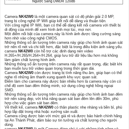
Ngược Sáng DWDR 120db
Camera
NK42W0
là một camera quan sát có độ phân giải 2.0 MP,
trang bị công nghệ IP Wifi giúp kết nối dễ dàng và thuận tiện.
Với công nghệ IP Wifi, bạn có thể dễ dàng kết nối camera với thiết bị
di động của mình để xem hình ảnh mọi lúc, mọi nơi.
Một điểm nổi bật của camera này là hình ảnh được tăng cường sáng
hơn nhờ vào công nghệ CMOS.
Những thông số ấn tượng trên camera này giúp cho hình ảnh quan sát
trở nên rõ nét và chi tiết hơn, đặc biệt là trong điều kiện ánh sáng yếu.
camera
NK42W0
còn hỗ trợ các định dạng nén video
H.265+/H.265/H.264+/H.264, giúp lưu trữ dữ liệu lâu hơn mà không
làm giảm chất lượng hình ảnh.
Những thông số ấn tượng trên camera này rất quan trọng, đặc biệt khi
bạn muốn lưu trữ video quan trọng trong thời gian dài.
Camera
NK42W0
còn được trang bị tính năng thu âm, giúp bạn có thể
nghe rõ những âm thanh xung quanh khu vực quan sát.
Điểm làm cho camera này được bán nhiều hơn là camera này còn có
chế độ xem ban đêm thông minh, sử dụng công nghệ hồng ngoại
SMD.
Những thông số ấn tượng trên camera này giúp cho hình ảnh ban đêm
trở nên sáng đẹp, với khả năng quan sát ban đêm lên đến 30m, phù
hợp cho việc giám sát ban đêm.
Về thiết kế, camera
NK42W0
có thân plastic nhẹ nhàng và bền bỉ, phù
hợp lắp đặt trong nhà hoặc xưởng sản xuất.
Camera cũng được bán với mức giá rẻ và được bảo hành chính hãng
tại An Thành Phát, đảm bảo sự tin tưởng và chất lượng cho người
dùng.
camera
NK42W0
là một Camera đáng chú ý với những tính năng và