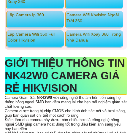
Xoay 360
Lắp Camera Ip 360
Camera Wifi Kbvision Ngoài
Trời 360
Lắp Camera Wifi 360 Full
Camera Wifi Xoay 360 Trong
Color Hikvision
Nhà Dahua
GIỚI THIỆU THÔNG TIN
NK42W0 CAMERA GIÁ
RẺ HIKVISION
Camera Giám Sát
NK42W0
với công nghệ thu âm tiên tiến cùng hệ
thống hồng ngoại SMD ban đêm mang lại cho bạn trải nghiệm giám sát
chất lượng cao.
Camera được trang bị chip CMOS cho hình ảnh sắc nét và tươi sáng,
giúp bạn quan sát chi tiết một cách rõ ràng.
Điểm làm cho camera này được bán nhiều hơn là công nghệ hồng
ngoại SMD giúp camera hoạt động tốt trong điều kiện ánh sáng yếu
hay ban đêm.