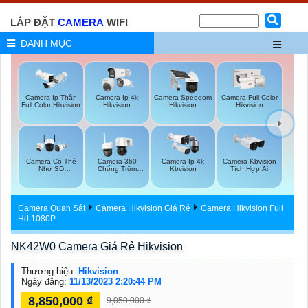
LẮP ĐẶT
CAMERA
WIFI
DANH MỤC
Camera Ip Thân
Camera Ip 4k
Camera Speedom
Camera Full Color
Full Color Hikvision
Hikvision
Hikvision
Hikvision
Camera Có Thẻ
Camera 360
Camera Ip 4k
Camera Kbvision
Nhớ SD
Chống Trộm
Kbvision
Tích Hợp Ai
HIKVISION
Hikvision
Camera Quan Sát
Camera Hikvision Giá Rẻ
Camera Hikvision Full
Hd 1080P
NK42W0 Camera Giá Rẻ Hikvision
Thương hiệu:
Hikvision
Ngày đăng:
11/13/2023 2:20:44 PM
8,850,000 ₫
9,050,000 ₫