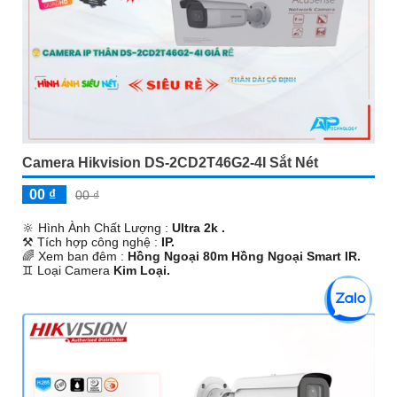
Camera Hikvision DS-2CD2T46G2-4I Sắt Nét
00 ₫
00 ₫
🔆 Hình Ành Chất Lượng :
Ultra 2k .
⚒ Tích hợp công nghệ :
IP.
🌈 Xem ban đêm :
Hồng Ngoại 80m Hồng Ngoại Smart IR.
♊ Loại Camera
Kim Loại.
️✤ Ưu Điểm :
Công Nghệ AI.