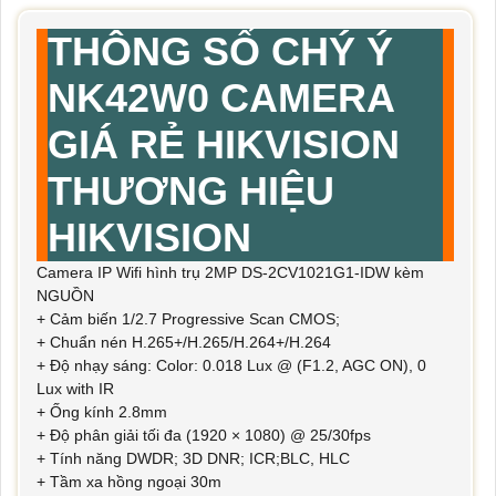
THÔNG SỐ CHÝ Ý
NK42W0 CAMERA
GIÁ RẺ HIKVISION
THƯƠNG HIỆU
HIKVISION
Camera IP Wifi hình trụ 2MP DS-2CV1021G1-IDW kèm
NGUỒN
+ Cảm biến 1/2.7 Progressive Scan CMOS;
+ Chuẩn nén H.265+/H.265/H.264+/H.264
+ Độ nhạy sáng: Color: 0.018 Lux @ (F1.2, AGC ON), 0
Lux with IR
+ Ống kính 2.8mm
+ Độ phân giải tối đa (1920 × 1080) @ 25/30fps
+ Tính năng DWDR; 3D DNR; ICR;BLC, HLC
+ Tầm xa hồng ngoại 30m