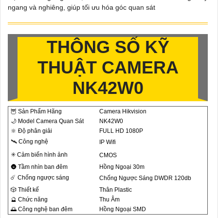
ngang và nghiêng, giúp tối ưu hóa góc quan sát
THÔNG SỐ KỸ
THUẬT CAMERA
NK42W0
🦉 Sản Phẩm Hãng
Camera Hikvision
🌙 Model Camera Quan Sát
NK42W0
🔆 Độ phân giải
FULL HD 1080P
🛰 Công nghệ
IP Wifi
✳️ Cảm biến hình ảnh
CMOS
🌚 Tầm nhìn ban đêm
Hồng Ngoại 30m
☄️ Chống ngược sáng
Chống Ngược Sáng DWDR 120db
🎲 Thiết kế
Thân Plastic
🔮 Chức năng
Thu Âm
🌅 Công nghệ ban đêm
Hồng Ngoại SMD