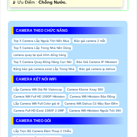
️📡 Ưu Điểm :
Chống Nước.
CAMERA THEO CHỨC NĂNG
Top 5 Camera Lắp Ngoài Trời Nên Mua
Báo giá camera 2 mắt
Top 5 Camera Lắp Trong Nhà Nên Dùng
camera quay lại quá trình đóng hàng
Top 5 Camera Quay Đóng Hàng Cực Nét
Báo Giá Camera IP Hikvision
Bảng báo giá camera ezviz Lắp Trong Nhà
Báo giá camera ip dahua
CAMERA KẾT NỐI WIFI
Lắp Camera Wifi Giá Rẻ Visioncop
Camera Kbone Xoay 360
Camera Wifi Full HD 1080P Hikvision
Camera Wifi Hikvision Báo Động
Lắp Camera Wifi Full Color giá rẻ
Camera Wifi Dahua Có Màu Ban Đêm
Camera Full HD Ezviz 1080P 2.0MP
Camera Wifi Hikvision Ngoài Trời 360
CAMERA THEO GÓI
Lắp Trọn Bộ Camera Đàm Thoại 2 Chiều