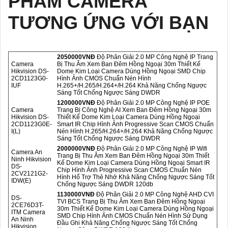
PHẨM CAMERA
TƯƠNG ỨNG VỚI BẠN
2050000VNÐ
Độ Phân Giải 2.0 MP Công Nghệ IP Trang
Camera
Bị Thu Âm Xem Ban Đêm Hồng Ngoại 30m Thiết Kế
Hikvision DS-
Dome Kim Loại Camera Dùng Hồng Ngoại SMD Chip
2CD1123G0-
Hình Ảnh CMOS Chuẩn Nén Hình
IUF
H.265+/H.265/H.264+/H.264 Khả Năng Chống Ngược
Sáng Tốt Chống Ngược Sáng DWDR
1200000VNÐ
Độ Phân Giải 2.0 MP Công Nghệ IP POE
Camera
Trang Bị Công Nghệ AI Xem Ban Đêm Hồng Ngoại 30m
Hikvision DS-
Thiết Kế Dome Kim Loại Camera Dùng Hồng Ngoại
2CD1123G0E-
Smart IR Chip Hình Ảnh Progressive Scan CMOS Chuẩn
I(L)
Nén Hình H.265/H.264+/H.264 Khả Năng Chống Ngược
Sáng Tốt Chống Ngược Sáng DWDR
2000000VNÐ
Độ Phân Giải 2.0 MP Công Nghệ IP Wifi
Camera An
Trang Bị Thu Âm Xem Ban Đêm Hồng Ngoại 30m Thiết
Ninh Hikvision
Kế Dome Kim Loại Camera Dùng Hồng Ngoại Smart IR
DS-
Chip Hình Ảnh Progressive Scan CMOS Chuẩn Nén
2CV2121G2-
Hình Hổ Trợ Thẻ Nhớ Khả Năng Chống Ngược Sáng Tốt
IDW(E)
Chống Ngược Sáng DWDR 120db
1130000VNÐ
Độ Phân Giải 2.0 MP Công Nghệ AHD CVI
DS-
TVI BCS Trang Bị Thu Âm Xem Ban Đêm Hồng Ngoại
2CE76D3T-
30m Thiết Kế Dome Kim Loại Camera Dùng Hồng Ngoại
ITM Camera
SMD Chip Hình Ảnh CMOS Chuẩn Nén Hình Sử Dụng
An Ninh
Đầu Ghi Khả Năng Chống Ngược Sáng Tốt Chống
Hikvision