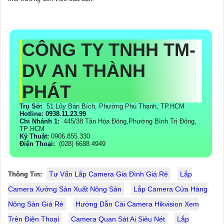
CÔNG TY TNHH TM-
DV AN THÀNH
PHÁT
Trụ Sở:
51 Lũy Bán Bích, Phường Phú Thạnh, TP.HCM
Hotline: 0938.11.23.99
Chi Nhánh 1:
445/38 Tân Hòa Đông,Phường Bình Trị Đông,
TP HCM
Kỹ Thuật:
0906.855.330
Điện Thoại:
(028) 6688.4949
Tư Vấn Lắp Camera Gia Đình Giá Rẻ
Lắp
Thông Tin:
Camera Xưởng Sản Xuất Nông Sản
Lắp Camera Cửa Hàng
Nông Sản Giá Rẻ
Hướng Dẫn Cài Camera Hikvision Xem
Trên Điện Thoại
Camera Quan Sát Ai Siêu Nét
Lắp