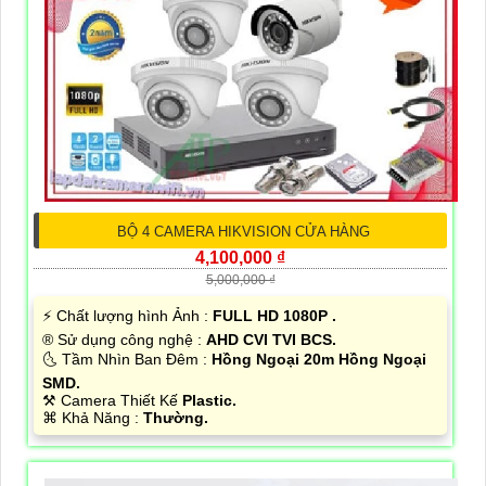
BỘ 4 CAMERA HIKVISION CỬA HÀNG
4,100,000 ₫
5,000,000 ₫
️⚡ Chất lượng hình Ảnh :
FULL HD 1080P .
®️ Sử dụng công nghệ :
AHD CVI TVI BCS.
🌜 Tầm Nhìn Ban Đêm :
Hồng Ngoại 20m Hồng Ngoại
SMD.
⚒ Camera Thiết Kế
Plastic.
️⌘ Khả Năng :
Thường.