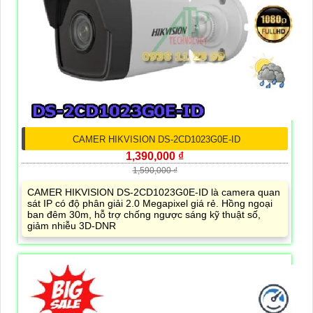
CAMER HIKVISION DS-2CD1023G0E-ID
1,390,000 ₫
1,590,000 ₫
CAMER HIKVISION DS-2CD1023G0E-ID là camera quan
sát IP có độ phân giải 2.0 Megapixel giá rẻ. Hồng ngoại
ban đêm 30m, hỗ trợ chống ngược sáng kỹ thuật số,
giảm nhiễu 3D-DNR