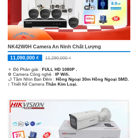
NK42W0H Camera An Ninh Chất Lượng
11,090,000 ₫
11,290,000 ₫
🔅 Độ Phân giải :
FULL HD 1080P .
⚙ Camera Công nghệ :
IP Wifi.
🌙 Tầm Nhìn Ban Đêm :
Hồng Ngoại 30m Hồng Ngoại SMD.
↕️ Thiết Kế Camera
Thân Kim Loại.
️⇝ Khả Năng :
Thu Âm.