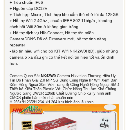
+ Tiêu chuẩn IP66
+ Nguồn cấp DC12V
+ Tích hợp Micro ; Tích hợp khe cắm thẻ nhớ tối đa 128GB
+ Hỗ trợ Wifi 2.4Ghz , chuẩn IEEE 802.11b/g/n , khoảng
cách bắt Wifi 80m ở không gian trống
+ Hỗ trợ dịch vụ Hik-Connect, Hỗ trợ tên miền
CameraDDNS Đã có Firmware mới, hỗ trợ tính năng
repeater
- lặp tín hiệu wifi cho bộ KIT Wifi NK42W0H(D), giúp những
camera ở xa đầu ghi có thể kết nối tín hiệu tốt và ổn định
hơn.
Camera Quan Sát
NK42W0
Camera Hikvision Thương Hiệu Uy
Tín Độ Phân Giải 2.0 MP Sử Dụng Công Nghệ IP Wifi Xem Ban
Đêm Hồng Ngoại 30m Với Trang Bị Công Nghệ Hồng Ngoại SMD
Thiết kế Kiểu Thân Plastic Với Chức Năng Thu Âm Khả Chống
Ngược Sáng DWDR 120db Chất Lượng Chíp xử lý hình ảnh
CMOS phiên bản mới nhất chuẩn nén
H.265+/H.265/H.264+/H.264 lưu hình ảnh lâu hơn