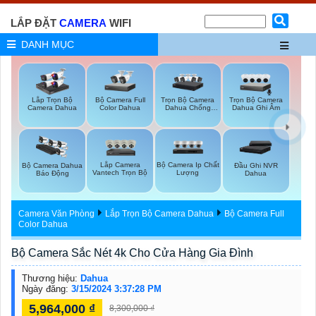
LẮP ĐẶT
CAMERA
WIFI
DANH MỤC
Bộ Camera Full
Trọn Bộ Camera
Trọn Bộ Camera
Lắp Trọn Bộ
Color Dahua
Dahua Chống
Dahua Ghi Âm
Camera Dahua
Trộm
Lắp Camera
Bộ Camera Ip Chất
Bộ Camera Dahua
Đầu Ghi NVR
Vantech Trọn Bộ
Lượng
Báo Động
Dahua
Camera Văn Phòng
Lắp Trọn Bộ Camera Dahua
Bộ Camera Full
Color Dahua
Bộ Camera Sắc Nét 4k Cho Cửa Hàng Gia Đình
Thương hiệu:
Dahua
Ngày đăng:
3/15/2024 3:37:28 PM
5,964,000 ₫
8,300,000 ₫