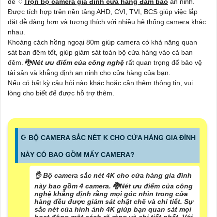
để ♢
Trọn bộ camera gia đình cửa hàng đảm bảo
an ninh.
Được tích hợp trên nền tảng AHD, CVI, TVI, BCS giúp việc lắp
đặt dễ dàng hơn và tương thích với nhiều hệ thống camera khác
nhau.
Khoảng cách hồng ngoại 80m giúp camera có khả năng quan
sát ban đêm tốt, giúp giám sát toàn bộ cửa hàng vào cả ban
đêm. 🐉️
Nét ưu điểm của công nghệ
rất quan trọng để bảo vệ
tài sản và khẳng định an ninh cho cửa hàng của bạn.
Nếu có bất kỳ câu hỏi nào khác hoặc cần thêm thông tin, vui
lòng cho biết để được hỗ trợ thêm.
☪ BỘ CAMERA SẮC NÉT K CHO CỬA HÀNG GIA ĐÌNH
NÀY CÓ BAO GỒM MẤY CAMERA?
👌 Bộ camera sắc nét 4K cho cửa hàng gia đình
này bao gồm 4 camera. 🐉️
Nét ưu điểm của công
nghệ
khẳng định rằng mọi góc nhìn trong cửa
hàng đều được giám sát chặt chẽ và chi tiết. Sự
sắc nét của hình ảnh 4K giúp bạn quan sát mọi