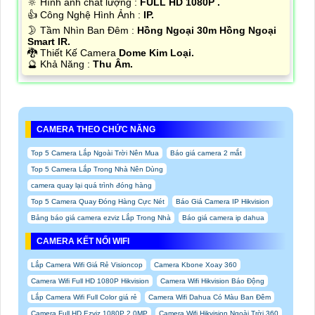
🔆 Hình ảnh chất lượng :
FULL HD 1080P .
👍 Công Nghệ Hình Ảnh :
IP.
🌛 Tầm Nhìn Ban Đêm :
Hồng Ngoại 30m Hồng Ngoại
Smart IR.
🐉️ Thiết Kế Camera
Dome Kim Loại.
️🔮 Khả Năng :
Thu Âm.
CAMERA THEO CHỨC NĂNG
Top 5 Camera Lắp Ngoài Trời Nên Mua
Báo giá camera 2 mắt
Top 5 Camera Lắp Trong Nhà Nên Dùng
camera quay lại quá trình đóng hàng
Top 5 Camera Quay Đóng Hàng Cực Nét
Báo Giá Camera IP Hikvision
Bảng báo giá camera ezviz Lắp Trong Nhà
Báo giá camera ip dahua
CAMERA KẾT NỐI WIFI
Lắp Camera Wifi Giá Rẻ Visioncop
Camera Kbone Xoay 360
Camera Wifi Full HD 1080P Hikvision
Camera Wifi Hikvision Báo Động
Lắp Camera Wifi Full Color giá rẻ
Camera Wifi Dahua Có Màu Ban Đêm
Camera Full HD Ezviz 1080P 2.0MP
Camera Wifi Hikvision Ngoài Trời 360