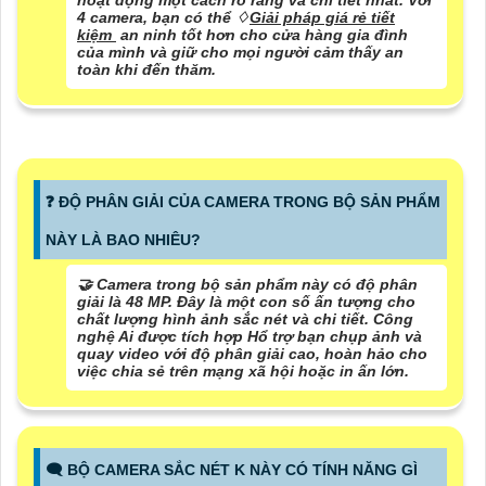
hoạt động một cách rõ ràng và chi tiết nhất. Với
4 camera, bạn có thể ♢
Giải pháp giá rẻ tiết
kiệm
an ninh tốt hơn cho cửa hàng gia đình
của mình và giữ cho mọi người cảm thấy an
toàn khi đến thăm.
❓ ĐỘ PHÂN GIẢI CỦA CAMERA TRONG BỘ SẢN PHẨM
NÀY LÀ BAO NHIÊU?
🤝 Camera trong bộ sản phẩm này có độ phân
giải là 48 MP. Đây là một con số ấn tượng cho
chất lượng hình ảnh sắc nét và chi tiết. Công
nghệ Ai được tích hợp Hổ trợ bạn chụp ảnh và
quay video với độ phân giải cao, hoàn hảo cho
việc chia sẻ trên mạng xã hội hoặc in ấn lớn.
🗨️ BỘ CAMERA SẮC NÉT K NÀY CÓ TÍNH NĂNG GÌ