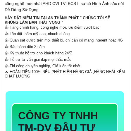
công nghệ mới nhất AHD CVI TVI BCS ít sự cố Hình Ảnh sắc nét
Dễ Dàng Sử Dụng
HÃY ĐẶT NIỀM TIN TẠI AN THÀNH PHÁT " CHÚNG TÔI SẼ
KHÔNG LÀM BẠN THẤT VỌNG "
👍 Hàng chính hãng, công nghệ mới, ưu điểm vượt bậc
👍 Lắp đặt thẩm mỹ cao, nhanh chóng
👍 Quan sát được trên mọi thiết bị, chỉ cần có mạng interent hoặc 4G
👍 Bảo hành đến 2 năm
👍 Kỹ thuật hỗ trợ cho khách hàng 24/7
👍 Hỗ trợ tư vấn giải đáp mọi thắc mắc
👍 Thi công chuyên nghiệp, Giá luôn tốt nhất
🔥 HOÀN TIỀN 100% NẾU PHÁT HIỆN HÀNG GIẢ ,HÀNG NHÁI KÉM
CHẤT LƯỢNG
CÔNG TY TNHH
TM-DV ĐẦU TƯ