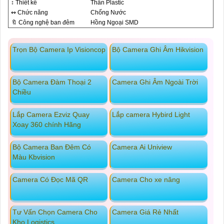
↕️ Thiết kế
Thân Plastic
↭ Chức năng
Chống Nước
🔖 Công nghệ ban đêm
Hồng Ngoại SMD
Trọn Bộ Camera Ip Visioncop
Bộ Camera Ghi Âm Hikvision
Bộ Camera Đàm Thoại 2
Camera Ghi Âm Ngoài Trời
Chiều
Lắp Camera Ezviz Quay
Lắp camera Hybird Light
Xoay 360 chính Hãng
Bộ Camera Ban Đêm Có
Camera Ai Uniview
Màu Kbvision
Camera Có Đọc Mã QR
Camera Cho xe nâng
Tư Vấn Chọn Camera Cho
Camera Giá Rẻ Nhất
Kho Logistics