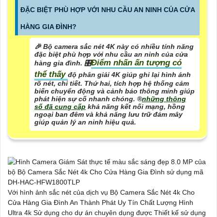
ĐẶC BIỆT PHÙ HỢP VỚI NHU CẦU AN NINH CỦA CỬA
HÀNG GIA ĐÌNH?
️🎉 Bộ camera sắc nét 4K này có nhiều tính năng
đặc biệt phù hợp với nhu cầu an ninh của cửa
Điểm nhấn ấn tượng có
hàng gia đình. 🎛
thể thấy
độ phân giải 4K giúp ghi lại hình ảnh
rõ nét, chi tiết. Thứ hai, tích hợp hệ thống cảm
biến chuyển động và cảnh báo thông minh giúp
phát hiện sự cố nhanh chóng. ®️
những thông
số đã cung cấp
khả năng kết nối mạng, hồng
ngoại ban đêm và khả năng lưu trữ đám mây
giúp quản lý an ninh hiệu quả.
Với hình ảnh sắc nét của dịch vụ Bộ Camera Sắc Nét 4k Cho
Cửa Hàng Gia Đình An Thành Phát Uy Tín Chất Lượng Hình
Ultra 4k Sử dụng cho dự án chuyên dụng được Thiết kế sử dụng