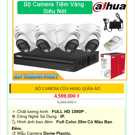
BỘ CAMERA CỬA HÀNG QUẦN ÁO
4,599,000 ₫
6,365,000 ₫
🔅 Chất lượng hình :
FULL HD 1080P .
⚙ Công Nghệ Sử Dụng :
IP.
🌜 Hình ảnh ban đêm :
Full Color 20m Có Màu Ban
Ðêm.
🎨 Mẫu Camera
Dome Plastic.