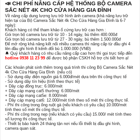
📣 CHI PHÍ NÂNG CẤP HỆ THỐNG BỘ CAMERA
SẮC NÉT 4K CHO CỬA HÀNG GIA ĐÌNH
Về nâng cấp dung lượng lưu trữ hình ảnh camera (khả năng lưu trữ
hiện tại của Bộ Camera Sắc Nét 4k Cho Cửa Hàng Gia Đình là 6-7
ngày):
Khách hàng có thể tham khảo ổ cứng lưu trữ cao hơn :
Gói trọn bộ camera lưu trữ từ 10 - 14 ngày, bù thêm 400.000đ
Gói trọn bộ camera lưu trữ từ 27 - 30 ngày, bù thêm 1.500.000đ
Để mở rộng khả năng kết nối nhiều camera thì nâng cấp từ đầu ghi 4
lên đầu ghi hình 8 kênh đổi bù 1.000.000 (VNĐ)
🔔 Quý khách hàng có nhu cầu nâng cấp cao hơn thì gọi trực tiếp đến
hotline 0938 11 23 99
để được bộ phận CSKH hỗ trợ chi tiết hơn ạ!
Các khoản phát sinh thêm trong quá trình thi công Bộ Camera Sắc Nét
4k Cho Cửa Hàng Gia Đình (nếu có)
- Sử dụng dây điện nguồn giá 6.000đ/mét dựa trên thi công thực tế
- Sử dụng dây tín hiệu (tính theo thực tế)
+ Dây cáp đồng trục: 6.000/mét
+ Dây cáp mạng cat5 thường: 6.000/mét
+ Dây cáp mạng cat5e: 8.000/mét
+ Dây cáp mạng cat6: 12.000/mét tính theo số mét thi công thực tế.
- Phí thi công trong ống ruột gà (nếu khách có yêu cầu) 10.000/mét
tính theo số mét thi công thực tế.
- Phí thi công trong nẹp (nếu khách có yêu cầu) 15.000/ mét tính theo
số lượng thi công thực tế.
- Thiết bị bảo hành 24 tháng tận nơi nếu lỗi thiết bị đầu ghi hình,
camera quan sát.