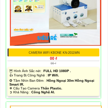
CAMERA WIFI KBONE KN-2011WN
00 ₫
00 ₫
🦉 Hình Ảnh Sắc nét :
FULL HD 1080P .
👍 Trang Bị Công Nghệ :
IP Wifi.
❂ Tầm Nhìn Ban Đêm :
Hồng Ngoại 30m Hồng Ngoại
Smart IR.
❄ Cấu Tạo Camera
Thân Plastic.
️➲ Khả Năng :
Công Nghệ AI.