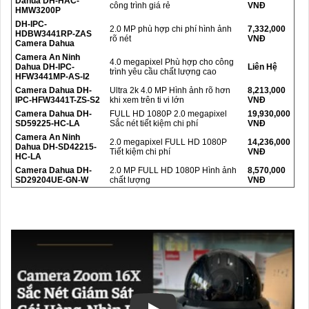
Dahua DH-HAC-
công trình giá rẻ
VNĐ
HMW3200P
DH-IPC-
2.0 MP phù hợp chi phí hình ảnh
7,332,000
HDBW3441RP-ZAS
rõ nét
VNĐ
Camera Dahua
Camera An Ninh
4.0 megapixel Phù hợp cho công
Dahua DH-IPC-
Liên Hệ
trình yêu cầu chất lượng cao
HFW3441MP-AS-I2
Camera Dahua DH-
Ultra 2k 4.0 MP Hình ảnh rõ hơn
8,213,000
IPC-HFW3441T-ZS-S2
khi xem trên ti vi lớn
VNĐ
Camera Dahua DH-
FULL HD 1080P 2.0 megapixel
19,930,000
SD59225-HC-LA
Sắc nét tiết kiệm chi phí
VNĐ
Camera An Ninh
2.0 megapixel FULL HD 1080P
14,236,000
Dahua DH-SD42215-
Tiết kiệm chi phí
VNĐ
HC-LA
Camera Dahua DH-
2.0 MP FULL HD 1080P Hình ảnh
8,570,000
SD29204UE-GN-W
chất lượng
VNĐ