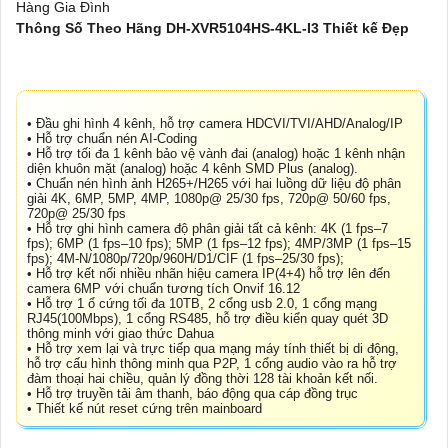
Thông Số Theo Hãng DH-XVR5104HS-4KL-I3 Thiết kế Đẹp
• Đầu ghi hình 4 kênh, hỗ trợ camera HDCVI/TVI/AHD/Analog/IP
• Hỗ trợ chuẩn nén AI-Coding
• Hỗ trợ tối đa 1 kênh bảo vệ vành đai (analog) hoặc 1 kênh nhận
diện khuôn mặt (analog) hoặc 4 kênh SMD Plus (analog).
• Chuẩn nén hình ảnh H265+/H265 với hai luồng dữ liệu độ phân
giải 4K, 6MP, 5MP, 4MP, 1080p@ 25/30 fps, 720p@ 50/60 fps,
720p@ 25/30 fps
• Hỗ trợ ghi hình camera độ phân giải tất cả kênh: 4K (1 fps–7
fps); 6MP (1 fps–10 fps); 5MP (1 fps–12 fps); 4MP/3MP (1 fps–15
fps); 4M-N/1080p/720p/960H/D1/CIF (1 fps–25/30 fps);
• Hỗ trợ kết nối nhiều nhãn hiệu camera IP(4+4) hỗ trợ lên đến
camera 6MP với chuẩn tương tích Onvif 16.12
• Hỗ trợ 1 ổ cứng tối đa 10TB, 2 cổng usb 2.0, 1 cổng mạng
RJ45(100Mbps), 1 cổng RS485, hỗ trợ điều kiển quay quét 3D
thông minh với giao thức Dahua
• Hỗ trợ xem lại và trực tiếp qua mạng máy tính thiết bị di động,
hỗ trợ cấu hình thông minh qua P2P, 1 cổng audio vào ra hỗ trợ
đàm thoại hai chiều, quản lý đồng thời 128 tài khoản kết nối.
• Hỗ trợ truyền tải âm thanh, báo động qua cáp đồng trục
• Thiết kế nút reset cứng trên mainboard