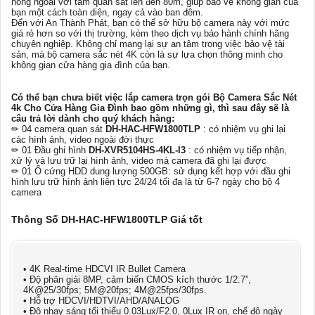
hồng ngoại với tầm quan sát lên đến 80m, giúp bảo vệ không gian của
bạn một cách toàn diện, ngay cả vào ban đêm.
Đến với An Thành Phát, bạn có thể sở hữu bộ camera này với mức
giá rẻ hơn so với thị trường, kèm theo dịch vụ bảo hành chính hãng
chuyên nghiệp. Không chỉ mang lại sự an tâm trong việc bảo vệ tài
sản, mà bộ camera sắc nét 4K còn là sự lựa chọn thông minh cho
không gian cửa hàng gia đình của bạn.
Có thể bạn chưa biết việc lắp camera trọn gói Bộ Camera Sắc Nét
4k Cho Cửa Hàng Gia Đình bao gồm những gì, thì sau đây sẽ là
câu trả lời dành cho quý khách hàng:
✏ 04 camera quan sát
DH-HAC-HFW1800TLP
: có nhiệm vụ ghi lại
các hình ảnh, video ngoài đời thực
✏ 01 Đầu ghi hình
DH-XVR5104HS-4KL-I3
: có nhiệm vụ tiếp nhận,
xử lý và lưu trữ lại hình ảnh, video mà camera đã ghi lại được
✏ 01 Ổ cứng HDD dung lượng 500GB: sử dụng kết hợp với đầu ghi
hình lưu trữ hình ảnh liên tực 24/24 tối đa là từ 6-7 ngày cho bộ 4
camera
Thông Số DH-HAC-HFW1800TLP Giá tốt
• 4K Real-time HDCVI IR Bullet Camera
• Độ phân giải 8MP, cảm biến CMOS kích thước 1/2.7”,
4K@25/30fps; 5M@20fps; 4M@25fps/30fps.
• Hỗ trợ HDCVI/HDTVI/AHD/ANALOG
• Độ nhạy sáng tối thiểu 0.03Lux/F2.0, 0Lux IR on, chế độ ngày