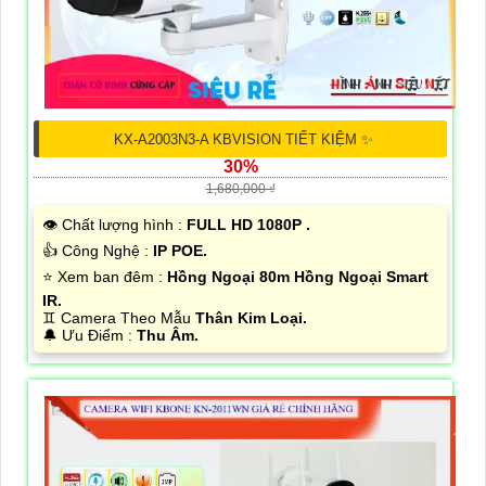
KX-A2003N3-A KBVISION TIẾT KIỆM ✨
30%
1,680,000 ₫
👁 Chất lượng hình :
FULL HD 1080P .
👍 Công Nghệ :
IP POE.
⭐ Xem ban đêm :
Hồng Ngoại 80m Hồng Ngoại Smart
IR.
♊ Camera Theo Mẫu
Thân Kim Loại.
️🔔 Ưu Điểm :
Thu Âm.