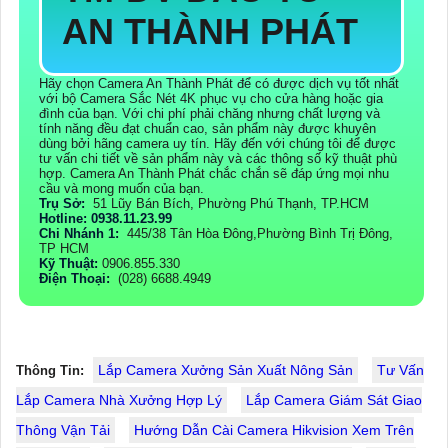
AN THÀNH PHÁT
Hãy chọn Camera An Thành Phát để có được dịch vụ tốt nhất
với bộ Camera Sắc Nét 4K phục vụ cho cửa hàng hoặc gia
đình của bạn. Với chi phí phải chăng nhưng chất lượng và
tính năng đều đạt chuẩn cao, sản phẩm này được khuyên
dùng bởi hãng camera uy tín. Hãy đến với chúng tôi để được
tư vấn chi tiết về sản phẩm này và các thông số kỹ thuật phù
hợp. Camera An Thành Phát chắc chắn sẽ đáp ứng mọi nhu
cầu và mong muốn của bạn.
Trụ Sở:
51 Lũy Bán Bích, Phường Phú Thạnh, TP.HCM
Hotline: 0938.11.23.99
Chi Nhánh 1:
445/38 Tân Hòa Đông,Phường Bình Trị Đông,
TP HCM
Kỹ Thuật:
0906.855.330
Điện Thoại:
(028) 6688.4949
Lắp Camera Xưởng Sản Xuất Nông Sản
Tư Vấn
Thông Tin:
Lắp Camera Nhà Xưởng Hợp Lý
Lắp Camera Giám Sát Giao
Thông Vận Tải
Hướng Dẫn Cài Camera Hikvision Xem Trên