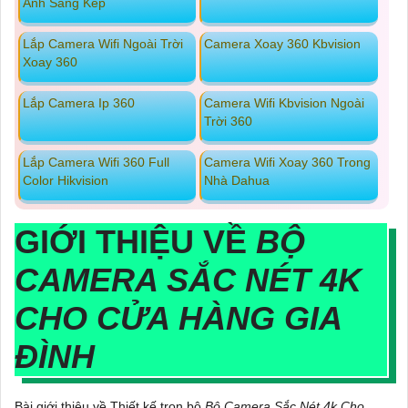
Ánh Sáng Kép
Lắp Camera Wifi Ngoài Trời
Camera Xoay 360 Kbvision
Xoay 360
Lắp Camera Ip 360
Camera Wifi Kbvision Ngoài
Trời 360
Lắp Camera Wifi 360 Full
Camera Wifi Xoay 360 Trong
Color Hikvision
Nhà Dahua
GIỚI THIỆU VỀ
BỘ
CAMERA SẮC NÉT 4K
CHO CỬA HÀNG GIA
ĐÌNH
Bài giới thiệu về Thiết kế trọn bộ
Bộ Camera Sắc Nét 4k Cho