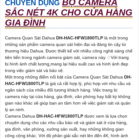
BỘ CAMERA
CHUYÊN DỤNG
SẮC NÉT 4K CHO CỬA HÀNG
GIA ĐÌNH
Camera Quan Sát Dahua
DH-HAC-HFW1800TLP
là một trong
những sản phẩm camera quan sát hiện đại và đáng tin cậy từ
thương hiệu Dahua. Được thiết kế với nhiều công nghệ sáng chế
tiên tiến trong ngành camera giám sát, camera này ♢Với trang
bị hình ảnh chất lượng
mang lại hiệu suất cao và hình ảnh đẹp
trong việc giám sát và bảo vệ.
Một trong những điểm nổi bật của Camera Quan Sát Dahua
DH-
HAC-HFW1800TLP
là giá cả rất hợp lý, phù hợp với nhu cầu và
ngân sách của nhiều đối tượng khách hàng. Việc trang bị
camera này tại cửa hàng, gia đình, văn phòng hay bất kỳ không
gian nào khác sẽ giúp bạn an tâm hơn về việc giám sát và quản
lý an ninh.
Camera Dahua
DH-HAC-HFW1800TLP
được xem là lựa chọn
chuyên dụng cho các nhu cầu bảo vệ và giám sát ở cửa hàng,
gia đình, văn phòng, xưởng sản xuất, hay những không gian
công cộng khác. Với độ phân giải sắc nét lên đến 4K, hình ảnh