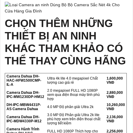
CHỌN THÊM NHỮNG
THIẾT BỊ AN NINH
KHÁC THAM KHẢO CÓ
THỂ THAY CÙNG HÃNG
Camera Dahua DH-
Ultra 4k lite 4.0 megapixel Chất
1,600,000
HAC-HFW1500CMP-
lượng cao giá rẻ
VNĐ
IL-A
2.0 megapixel FULL HD 1080P
Camera Dahua DH-
2,880,000
xem qua điện thoại máy tính phù
IPC-MW1230DP-HM12
VNĐ
hợp
DH-IPC-MBW4431P-
10,260,000
4.0 MP Độ phân giải Ultra 2k
AS Camera Dahua
VNĐ
3.0 MP Độ Phân giải Ultra 2k lite
Camera Dahua DH-
2,136,000
phù hợp xem trên điện thoại chất
IPC-MDW4330P-M12
VNĐ
lượng tiết kiệm
Camera Hành Trình
FULL HD 1080P Thích hợp cho
2,256,000