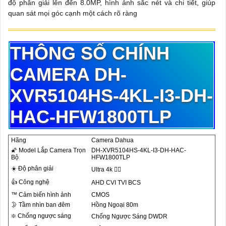
độ phân giải lên đến 8.0MP, hình ảnh sắc nét và chi tiết, giúp
quan sát mọi góc cạnh một cách rõ ràng
THÔNG SỐ CHÍNH
CAMERA DH-
XVR5104HS-4KL-I3-DH-
HAC-HFW1800TLP
Hãng
Camera Dahua
🌠 Model Lắp Camera Trọn
DH-XVR5104HS-4KL-I3-DH-HAC-
Bộ
HFW1800TLP
☀️ Độ phân giải
Ultra 4k 👍🏾
👍 Công nghệ
AHD CVI TVI BCS
™️ Cảm biến hình ảnh
CMOS
🌛 Tầm nhìn ban đêm
Hồng Ngoại 80m
❇️ Chống ngược sáng
Chống Ngược Sáng DWDR