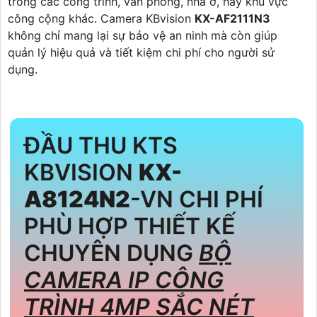
trong các công trình, văn phòng, nhà ở, hay khu vực
công cộng khác. Camera KBvision
KX-AF2111N3
không chỉ mang lại sự bảo vệ an ninh mà còn giúp
quản lý hiệu quả và tiết kiệm chi phí cho người sử
dụng.
ĐẦU THU KTS
KBVISION
KX-
A8124N2
-VN CHI PHÍ
PHÙ HỢP THIẾT KẾ
CHUYÊN DỤNG
BỘ
CAMERA IP CÔNG
TRÌNH 4MP SẮC NÉT