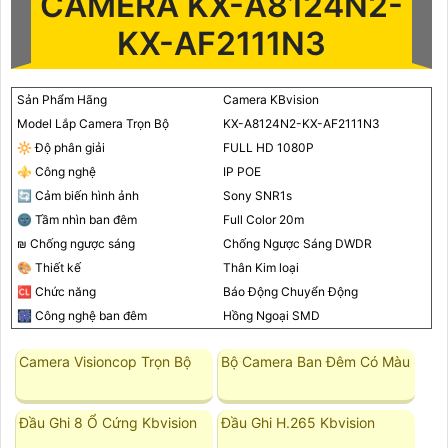
CAMERA KX-A8124N2-
KX-AF2111N3
Sản Phẩm Hãng
Camera KBvision
Model Lắp Camera Trọn Bộ
KX-A8124N2-KX-AF2111N3
🔆 Độ phân giải
FULL HD 1080P
⚜️ Công nghệ
IP POE
🔄 Cảm biến hình ảnh
Sony SNR1s
🌚 Tầm nhìn ban đêm
Full Color 20m
₪ Chống ngược sáng
Chống Ngược Sáng DWDR
🎨 Thiết kế
Thân Kim loại
🆑 Chức năng
Báo Động Chuyển Động
🎆 Công nghệ ban đêm
Hồng Ngoại SMD
Camera Visioncop Trọn Bộ
Bộ Camera Ban Đêm Có Màu
Đầu Ghi 8 Ổ Cứng Kbvision
Đầu Ghi H.265 Kbvision