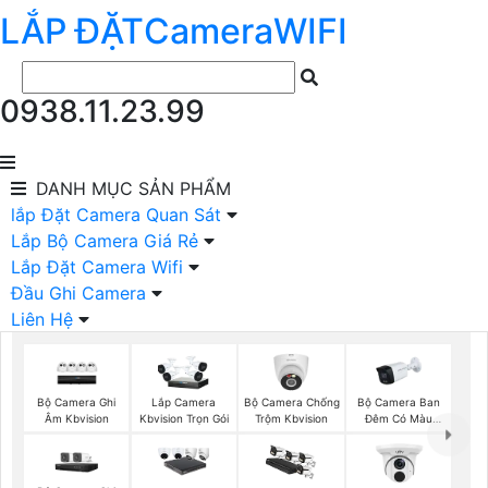
LẮP ĐẶT
Camera
WIFI
0938.11.23.99
DANH MỤC
SẢN PHẨM
lắp Đặt Camera Quan Sát
Lắp Bộ Camera Giá Rẻ
Lắp Đặt Camera Wifi
Đầu Ghi Camera
Liên Hệ
Bộ Camera Ghi
Bộ Camera Chống
Bộ Camera Ban
Lắp Camera
Âm Kbvision
Trộm Kbvision
Đêm Có Màu
Kbvision Trọn Gói
Kbvision