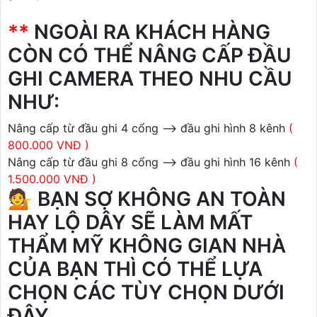
**
NGOÀI RA KHÁCH HÀNG
CÒN CÓ THỂ NÂNG CẤP ĐẦU
GHI CAMERA THEO NHU CẦU
NHƯ:
Nâng cấp từ đầu ghi 4 cổng --> đầu ghi hình 8 kênh
(
800.000 VNĐ )
Nâng cấp từ đầu ghi 8 cổng --> đầu ghi hình 16 kênh
(
1.500.000 VNĐ )
💁 BẠN SỢ KHÔNG AN TOÀN
HAY LỘ DÂY SẼ LÀM MẤT
THẨM MỸ KHÔNG GIAN NHÀ
CỦA BẠN THÌ CÓ THỂ LỰA
CHỌN CÁC TÙY CHỌN DƯỚI
ĐÂY