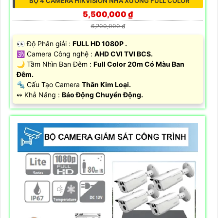
BỘ 4 CAMERA HIKVISION NHÀ XƯỞNG FULL COLOR
5,500,000 ₫
6,200,000 ₫
️👀 Độ Phân giải :
FULL HD 1080P .
🕉️ Camera Công nghệ :
AHD CVI TVI BCS.
🌙 Tầm Nhìn Ban Đêm :
Full Color 20m Có Màu Ban
Đêm.
🔩 Cấu Tạo Camera
Thân Kim Loại.
️↭ Khả Năng :
Báo Động Chuyển Động.