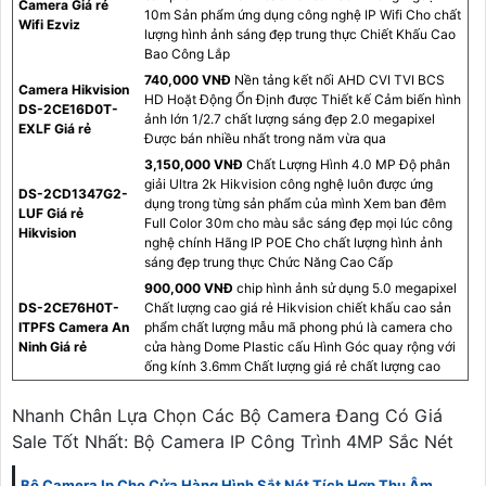
Camera Giá rẻ
10m Sản phẩm ứng dụng công nghệ IP Wifi Cho chất
Wifi Ezviz
lượng hình ảnh sáng đẹp trung thực Chiết Khấu Cao
Bao Công Lắp
740,000 VNĐ
Nền tảng kết nối AHD CVI TVI BCS
Camera Hikvision
HD Hoặt Động Ổn Định được Thiết kế Cảm biến hình
DS-2CE16D0T-
ảnh lớn 1/2.7 chất lượng sáng đẹp 2.0 megapixel
EXLF Giá rẻ
Được bán nhiều nhất trong năm vừa qua
3,150,000 VNĐ
Chất Lượng Hình 4.0 MP Độ phân
giải Ultra 2k Hikvision công nghệ luôn được ứng
DS-2CD1347G2-
dụng trong từng sản phẩm của mình Xem ban đêm
LUF Giá rẻ
Full Color 30m cho màu sắc sáng đẹp mọi lúc công
Hikvision
nghệ chính Hãng IP POE Cho chất lượng hình ảnh
sáng đẹp trung thực Chức Năng Cao Cấp
900,000 VNĐ
chip hình ảnh sử dụng 5.0 megapixel
DS-2CE76H0T-
Chất lượng cao giá rẻ Hikvision chiết khấu cao sản
ITPFS Camera An
phẩm chất lượng mẫu mã phong phú là camera cho
Ninh Giá rẻ
cửa hàng Dome Plastic cấu Hình Góc quay rộng với
ống kính 3.6mm Chất lượng giá rẻ chất lượng cao
Nhanh Chân Lựa Chọn Các Bộ Camera Đang Có Giá
Sale Tốt Nhất: Bộ Camera IP Công Trình 4MP Sắc Nét
Bộ Camera Ip Cho Cửa Hàng Hình Sắt Nét Tích Hợp Thu Âm