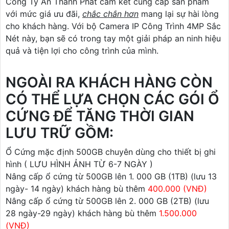
Công Ty An Thành Phát cam kết cung cấp sản phẩm
với mức giá ưu đãi,
chắc chắn hơn
mang lại sự hài lòng
cho khách hàng. Với bộ Camera IP Công Trình 4MP Sắc
Nét này, bạn sẽ có trong tay một giải pháp an ninh hiệu
quả và tiện lợi cho công trình của mình.
NGOÀI RA KHÁCH HÀNG CÒN
CÓ THỂ LỰA CHỌN CÁC GÓI Ổ
CỨNG ĐỂ TĂNG THỜI GIAN
LƯU TRỮ GỒM:
Ổ Cứng mặc định 500GB chuyên dùng cho thiết bị ghi
hình ( LƯU HÌNH ẢNH TỪ 6-7 NGÀY )
Nâng cấp ổ cứng từ 500GB lên 1. 000 GB (1TB) (lưu 13
ngày- 14 ngày) khách hàng bù thêm
400.000 (VNĐ)
Nâng cấp ổ cứng từ 500GB lên 2. 000 GB (2TB) (lưu
28 ngày-29 ngày) khách hàng bù thêm
1.500.000
(VNĐ)