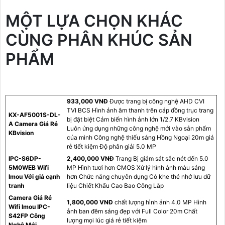
MỘT LỰA CHỌN KHÁC
CÙNG PHÂN KHÚC SẢN
PHẨM
933,000 VNĐ
Được trang bị công nghệ AHD CVI
TVI BCS Hình ảnh âm thanh trên cáp đồng trục trang
KX-AF5001S-DL-
bị đặt biệt Cảm biến hình ảnh lớn 1/2.7 KBvision
A Camera Giá Rẻ
Luôn ứng dụng những công nghệ mới vào sản phẩm
KBvision
của mình Công nghệ thiếu sáng Hồng Ngoại 20m giá
rẻ tiết kiệm Độ phân giải 5.0 MP
IPC-S6DP-
2,400,000 VNĐ
Trang Bị giám sát sắc nét đến 5.0
5M0WEB Wifi
MP Hình tươi hơn CMOS Xử lý hình ảnh màu sáng
Imou Với giá cạnh
hơn Chức năng chuyên dụng Có khe thẻ nhớ lưu dữ
tranh
liệu Chiết Khấu Cao Bao Công Lắp
Camera Giá Rẻ
1,800,000 VNĐ
chất lượng hình ảnh 4.0 MP Hình
Wifi Imou IPC-
ảnh ban đêm sáng đẹp với Full Color 20m Chất
S42FP Công
lượng mọi lúc giá rẻ tiết kiệm
Nghệ Mới