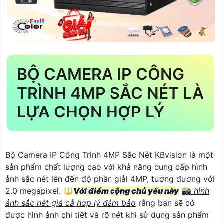
BỘ CAMERA IP CÔNG
TRÌNH 4MP SẮC NÉT LÀ
LỰA CHỌN HỢP LÝ
Bộ Camera IP Công Trình 4MP Sắc Nét KBvision là một
sản phẩm chất lượng cao với khả năng cung cấp hình
ảnh sắc nét lên đến độ phân giải 4MP, tương đương với
2.0 megapixel. 🔱
Với điểm cộng chủ yếu này
📸
hình
ảnh sắc nét giá cả hơp lý đảm bảo
rằng bạn sẽ có
được hình ảnh chi tiết và rõ nét khi sử dụng sản phẩm