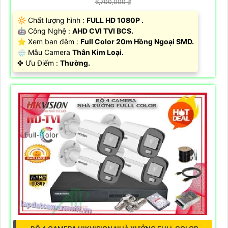
6,700,000 ₫
🔆 Chất lượng hình :
FULL HD 1080P .
🤖️ Công Nghệ :
AHD CVI TVI BCS.
⭐ Xem ban đêm :
Full Color 20m Hồng Ngoại SMD.
🌧️ Mẫu Camera
Thân Kim Loại.
️✤ Ưu Điểm :
Thường.