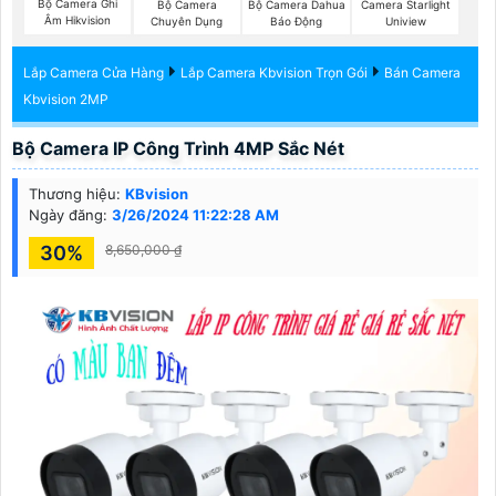
Bộ Camera Ghi
Bộ Camera
Bộ Camera Dahua
Camera Starlight
Âm Hikvision
Chuyên Dụng
Báo Động
Uniview
Lắp Camera Cửa Hàng
Lắp Camera Kbvision Trọn Gói
Bán Camera
Kbvision 2MP
Bộ Camera IP Công Trình 4MP Sắc Nét
Thương hiệu:
KBvision
Ngày đăng:
3/26/2024 11:22:28 AM
30%
8,650,000 ₫