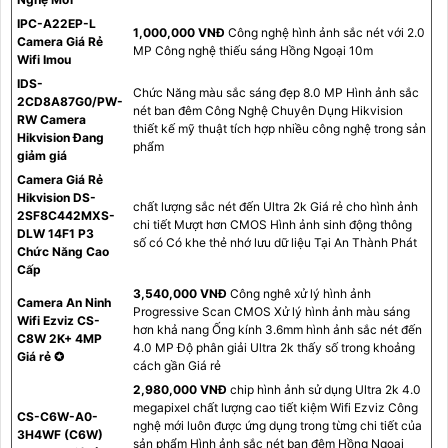
IPC-A22EP-L
1,000,000 VNĐ
Công nghệ hình ảnh sắc nét với 2.0
Camera Giá Rẻ
MP Công nghệ thiếu sáng Hồng Ngoại 10m
Wifi Imou
IDS-
Chức Năng màu sắc sáng đẹp 8.0 MP Hình ảnh sắc
2CD8A87G0/PW-
nét ban đêm Công Nghệ Chuyên Dụng Hikvision
RW Camera
thiết kế mỹ thuật tích hợp nhiều công nghệ trong sản
Hikvision Đang
phẩm
giảm giá
Camera Giá Rẻ
Hikvision DS-
chất lượng sắc nét đến Ultra 2k Giá rẻ cho hình ảnh
2SF8C442MXS-
chi tiết Mượt hơn CMOS Hình ảnh sinh động thông
DLW 14F1 P3
số có Có khe thẻ nhớ lưu dữ liệu Tại An Thành Phát
Chức Năng Cao
Cấp
3,540,000 VNĐ
Công nghê xử lý hình ảnh
Camera An Ninh
Progressive Scan CMOS Xử lý hình ảnh màu sáng
Wifi Ezviz CS-
hơn khả nang Ống kính 3.6mm hình ảnh sắc nét đến
C8W 2K+ 4MP
4.0 MP Độ phân giải Ultra 2k thấy số trong khoảng
Giá rẻ ✪
cách gần Giá rẻ
2,980,000 VNĐ
chip hình ảnh sử dụng Ultra 2k 4.0
megapixel chất lượng cao tiết kiệm Wifi Ezviz Công
CS-C6W-A0-
nghệ mới luôn được ứng dụng trong từng chi tiết của
3H4WF (C6W)
sản phẩm Hình ảnh sắc nét ban đêm Hồng Ngoại