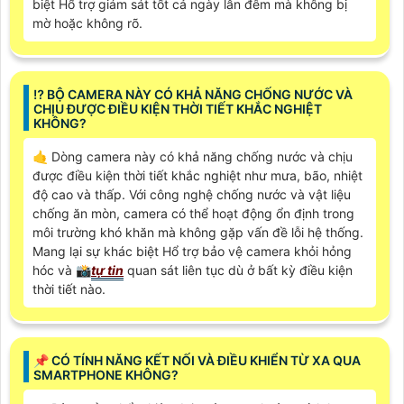
biệt Hổ trợ giám sát tốt cả ngày lẫn đêm mà không bị
mờ hoặc không rõ.
⁉️ BỘ CAMERA NÀY CÓ KHẢ NĂNG CHỐNG NƯỚC VÀ
CHỊU ĐƯỢC ĐIỀU KIỆN THỜI TIẾT KHẮC NGHIỆT
KHÔNG?
🤙 Dòng camera này có khả năng chống nước và chịu
được điều kiện thời tiết khắc nghiệt như mưa, bão, nhiệt
độ cao và thấp. Với công nghệ chống nước và vật liệu
chống ăn mòn, camera có thể hoạt động ổn định trong
môi trường khó khăn mà không gặp vấn đề lỗi hệ thống.
Mang lại sự khác biệt Hổ trợ bảo vệ camera khỏi hỏng
hóc và 📸
tự tin
quan sát liên tục dù ở bất kỳ điều kiện
thời tiết nào.
📌 CÓ TÍNH NĂNG KẾT NỐI VÀ ĐIỀU KHIỂN TỪ XA QUA
SMARTPHONE KHÔNG?