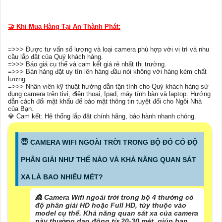
🤝 Khi Mua Hàng Tại An Thành Phát:
=>>> Được tư vấn số lượng và loại camera phù hợp với vị trí và nhu
cầu lắp đặt của Quý khách hàng.
=>>> Báo giá cụ thể và cam kết giá rẻ nhất thị trường.
=>>> Bán hàng đặt uy tín lên hàng đầu nói không với hàng kém chất
lượng
=>>> Nhân viên kỹ thuật hướng dẫn tận tình cho Quý khách hàng sử
dụng camera trên tivi, điện thoại, Ipad, máy tính bàn và laptop. Hướng
dẫn cách đổi mật khẩu để bảo mật thông tin tuyệt đối cho Ngôi Nhà
của Bạn.
💎 Cam kết: Hệ thống lắp đặt chính hãng, bảo hành nhanh chóng.
😇 CAMERA WIFI NGOÀI TRỜI TRONG BỘ ĐÓ CÓ ĐỘ
PHÂN GIẢI NHƯ THẾ NÀO VÀ KHẢ NĂNG QUAN SÁT
XA LÀ BAO NHIÊU MÉT?
👸 Camera Wifi ngoài trời trong bộ 4 thường có
độ phân giải HD hoặc Full HD, tùy thuộc vào
model cụ thể. Khả năng quan sát xa của camera
này thường dao động từ 20-30 mét, giúp bạn