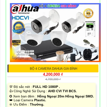
BỘ 4 CAMERA DAHUA GIA ĐÌNH
4,200,000 ₫
4,700,000 ₫
💯 Độ sắc nét :
FULL HD 1080P .
👍 Công Nghệ Sử Dụng :
AHD CVI TVI BCS.
✪ Xem ban đêm :
Hồng Ngoại 20m Hồng Ngoại SMD.
👑 Loại Camera
Plastic.
️☣️ Ưu Điểm :
Thường.