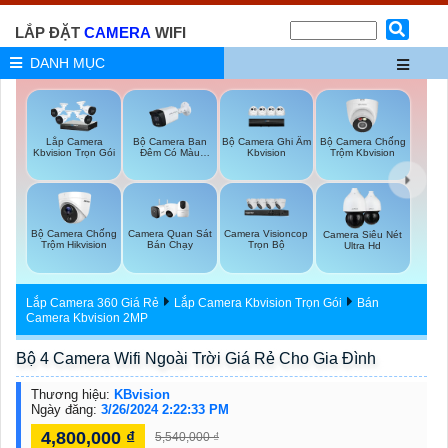
LẮP ĐẶT
CAMERA
WIFI
DANH MỤC
Bộ Camera Ban
Bộ Camera Ghi Âm
Bộ Camera Chống
Lắp Camera
Đêm Có Màu
Kbvision
Trộm Kbvision
Kbvision Trọn Gói
Kbvision
Bộ Camera Chống
Camera Quan Sát
Camera Visioncop
Camera Siêu Nét
Trộm Hikvision
Bán Chạy
Trọn Bộ
Ultra Hd
Lắp Camera 360 Giá Rẻ
Lắp Camera Kbvision Trọn Gói
Bán
Camera Kbvision 2MP
Bộ 4 Camera Wifi Ngoài Trời Giá Rẻ Cho Gia Đình
Thương hiệu:
KBvision
Ngày đăng:
3/26/2024 2:22:33 PM
4,800,000 ₫
5,540,000 ₫