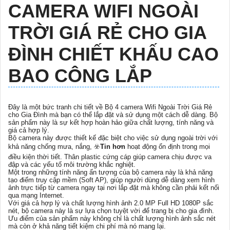
CAMERA WIFI NGOÀI
TRỜI GIÁ RẺ CHO GIA
ĐÌNH CHIẾT KHẤU CAO
BAO CÔNG LẮP
Đây là một bức tranh chi tiết về Bộ 4 camera Wifi Ngoài Trời Giá Rẻ
cho Gia Đình mà bạn có thể lắp đặt và sử dụng một cách dễ dàng. Bộ
sản phẩm này là sự kết hợp hoàn hảo giữa chất lượng, tính năng và
giá cả hợp lý.
Bộ camera này được thiết kế đặc biệt cho việc sử dụng ngoài trời với
khả năng chống mưa, nắng, ☣️
Tin hơn
hoạt động ổn định trong mọi
điều kiện thời tiết. Thân plastic cứng cáp giúp camera chịu được va
đập và các yếu tố môi trường khắc nghiệt.
Một trong những tính năng ấn tượng của bộ camera này là khả năng
tạo điểm truy cập mềm (Soft AP), giúp người dùng dễ dàng xem hình
ảnh trực tiếp từ camera ngay tại nơi lắp đặt mà không cần phải kết nối
qua mạng Internet.
Với giá cả hợp lý và chất lượng hình ảnh 2.0 MP Full HD 1080P sắc
nét, bộ camera này là sự lựa chọn tuyệt vời để trang bị cho gia đình.
Ưu điểm của sản phẩm này không chỉ là chất lượng hình ảnh sắc nét
mà còn ở khả năng tiết kiệm chi phí mà nó mang lại.