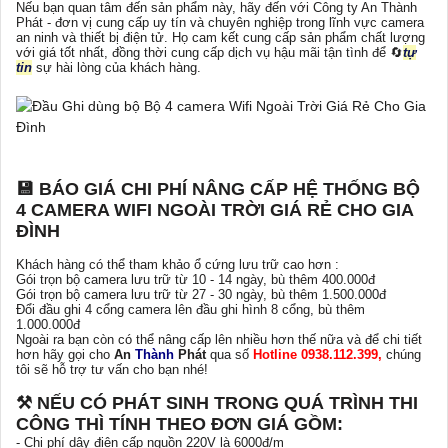
Nếu bạn quan tâm đến sản phẩm này, hãy đến với Công ty An Thành
Phát - đơn vị cung cấp uy tín và chuyên nghiệp trong lĩnh vực camera
an ninh và thiết bị điện tử. Họ cam kết cung cấp sản phẩm chất lượng
với giá tốt nhất, đồng thời cung cấp dịch vụ hậu mãi tận tình để 🔄
tự
tin
sự hài lòng của khách hàng.
💾 BÁO GIÁ CHI PHÍ NÂNG CẤP HỆ THỐNG BỘ
4 CAMERA WIFI NGOÀI TRỜI GIÁ RẺ CHO GIA
ĐÌNH
Khách hàng có thể tham khảo ổ cứng lưu trữ cao hơn :
Gói trọn bộ camera lưu trữ từ 10 - 14 ngày, bù thêm 400.000đ
Gói trọn bộ camera lưu trữ từ 27 - 30 ngày, bù thêm 1.500.000đ
Đổi đầu ghi 4 cổng camera lên đầu ghi hình 8 cổng, bù thêm
1.000.000đ
Ngoài ra bạn còn có thể nâng cấp lên nhiều hơn thế nữa và để chi tiết
hơn hãy gọi cho
An
Thành
Phát
qua số
Hotline 0938.112.399,
chúng
tôi sẽ hỗ trợ tư vấn cho bạn nhé!
⚒ NẾU CÓ PHÁT SINH TRONG QUÁ TRÌNH THI
CÔNG THÌ TÍNH THEO ĐƠN GIÁ GỒM:
- Chi phí dây điện cấp nguồn 220V là 6000đ/m