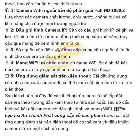
thoại, bạn cần chuẩn bị các thiết bị sau:
🌔
1:
Camera WiFi ngoài trời độ phân giải Full HD 1080p:
Lựa chọn các camera chất lượng, chịu nước, chống bụi và có
khả năng chịu được môi trường ngoài trời.
️🏅️
2:
Đầu ghi hình Camera IP:
Cần có đầu ghi hình IP để ghi và
lưu trữ hình ảnh từ camera, đồng thời cung cấp khả năng truy
cập qua mạng để xem hình ảnh từ xa.
️🏅
3
: Bộ nguồn cấp điện: ⁂
đẳng cấp
cung cấp nguồn điện ổn
định cho camera và đầu ghi hình.
️🚩
4:
Mạng WiFi:
📸
chắc chắn
có mạng WiFi ổn định để kết
nối camera và truy cập hình ảnh từ xa qua điện thoại.
🎞
5:
Ứng dụng giám sát trên điện thoại:
Cài đặt ứng dụng
của nhà sản xuất camera để có thể giám sát hình ảnh từ xa trên
điện thoại.
Sau khi chuẩn bị đầy đủ các thiết bị trên, bạn có thể lắp đặt
camera theo hướng dẫn kèm theo từ nhà sản xuất, sau đó cấu
hình và kết nối camera với đầu ghi hình và mạng WiFi. 🎛
Tài
liệu mà An Thành Phát cung cấp về sản phẩm
tải và cài đặt
ứng dụng giám sát trên điện thoại để có thể xem và điều khiển
camera từ xa một cách dễ dàng.