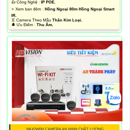
👍 Công Nghệ :
IP POE.
⭐ Xem ban đêm :
Hồng Ngoại 80m Hồng Ngoại Smart
IR.
♊ Camera Theo Mẫu
Thân Kim Loại.
️🔔 Ưu Điểm :
Thu Âm.
NK42W0H CAMERA AN NINH CHẤT LƯỢNG