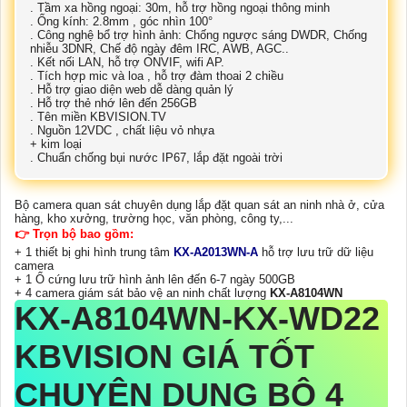
. Tầm xa hồng ngoại: 30m, hỗ trợ hồng ngoại thông minh
. Ống kính: 2.8mm , góc nhìn 100°
. Công nghệ bổ trợ hình ảnh: Chống ngược sáng DWDR, Chống
nhiễu 3DNR, Chế độ ngày đêm IRC, AWB, AGC..
. Kết nối LAN, hỗ trợ ONVIF, wifi AP.
. Tích hợp mic và loa , hỗ trợ đàm thoai 2 chiều
. Hỗ trợ giao diện web dễ dàng quản lý
. Hỗ trợ thẻ nhớ lên đến 256GB
. Tên miền KBVISION.TV
. Nguồn 12VDC , chất liệu vỏ nhựa
+ kim loại
. Chuẩn chống bụi nước IP67, lắp đặt ngoài trời
Bộ camera quan sát chuyên dụng lắp đặt quan sát an ninh nhà ở, cửa
hàng, kho xưởng, trường học, văn phòng, công ty,...
👉 Trọn bộ bao gồm:
+ 1 thiết bị ghi hình trung tâm
KX-A2013WN-A
hỗ trợ lưu trữ dữ liệu
camera
+ 1 Ổ cứng lưu trữ hình ảnh lên đến 6-7 ngày 500GB
+ 4 camera giám sát bảo vệ an ninh chất lượng
KX-A8104WN
KX-A8104WN
-KX-WD22
KBVISION GIÁ TỐT
CHUYÊN DỤNG BỘ 4