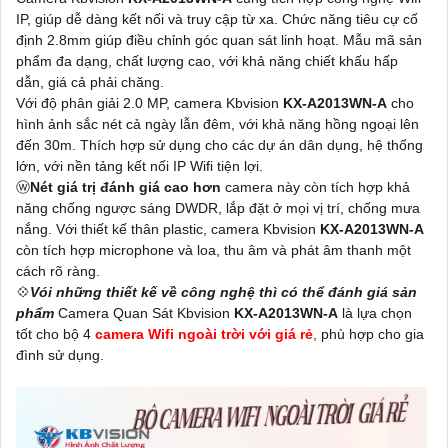
IP, giúp dễ dàng kết nối và truy cập từ xa. Chức năng tiêu cự cố
định 2.8mm giúp điều chỉnh góc quan sát linh hoạt. Mẫu mã sản
phẩm đa dạng, chất lượng cao, với khả năng chiết khấu hấp
dẫn, giá cả phải chăng.
Với độ phân giải 2.0 MP, camera Kbvision
KX-A2013WN-A
cho
hình ảnh sắc nét cả ngày lẫn đêm, với khả năng hồng ngoại lên
đến 30m. Thích hợp sử dụng cho các dự án dân dụng, hệ thống
lớn, với nền tảng kết nối IP Wifi tiện lợi.
ⓦ
Nét giá trị đánh giá cao hơn
camera này còn tích hợp khả
năng chống ngược sáng DWDR, lắp đặt ở mọi vị trí, chống mưa
nắng. Với thiết kế thân plastic, camera Kbvision
KX-A2013WN-A
còn tích hợp microphone và loa, thu âm và phát âm thanh một
cách rõ ràng.
💠
Vói những thiết kế về công nghệ thì có thể đánh giá sản
phẩm
Camera Quan Sát Kbvision
KX-A2013WN-A
là lựa chọn
tốt cho bộ 4
camera Wifi ngoài trời với giá rẻ
, phù hợp cho gia
đình sử dụng.