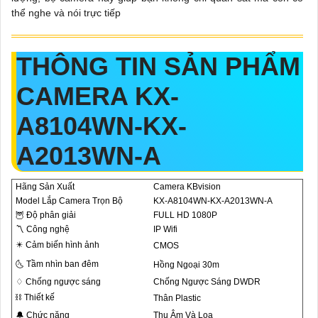
thể nghe và nói trực tiếp
THÔNG TIN SẢN PHẨM
CAMERA KX-
A8104WN-KX-
A2013WN-A
Hãng Sản Xuất
Camera KBvision
Model Lắp Camera Trọn Bộ
KX-A8104WN-KX-A2013WN-A
🦉 Độ phân giải
FULL HD 1080P
〽 Công nghệ
IP Wifi
✴️ Cảm biến hình ảnh
CMOS
🌜 Tầm nhìn ban đêm
Hồng Ngoại 30m
♢ Chống ngược sáng
Chống Ngược Sáng DWDR
⛓ Thiết kế
Thân Plastic
🔔 Chức năng
Thu Âm Và Loa