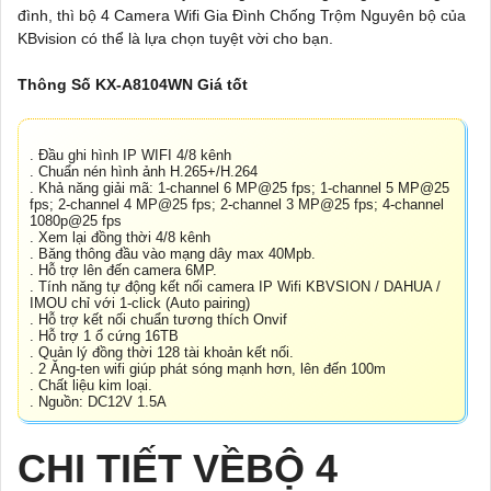
đình, thì bộ 4 Camera Wifi Gia Đình Chống Trộm Nguyên bộ của
KBvision có thể là lựa chọn tuyệt vời cho bạn.
Thông Số KX-A8104WN Giá tốt
. Đầu ghi hình IP WIFI 4/8 kênh
. Chuẩn nén hình ảnh H.265+/H.264
. Khả năng giải mã: 1-channel 6 MP@25 fps; 1-channel 5 MP@25
fps; 2-channel 4 MP@25 fps; 2-channel 3 MP@25 fps; 4-channel
1080p@25 fps
. Xem lại đồng thời 4/8 kênh
. Băng thông đầu vào mạng dây max 40Mpb.
. Hỗ trợ lên đến camera 6MP.
. Tính năng tự động kết nối camera IP Wifi KBVSION / DAHUA /
IMOU chỉ với 1-click (Auto pairing)
. Hỗ trợ kết nối chuẩn tương thích Onvif
. Hỗ trợ 1 ổ cứng 16TB
. Quản lý đồng thời 128 tài khoản kết nối.
. 2 Ăng-ten wifi giúp phát sóng mạnh hơn, lên đến 100m
. Chất liệu kim loại.
. Nguồn: DC12V 1.5A
CHI TIẾT VỀBỘ 4