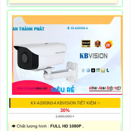
KX-A2003N3-A KBVISION TIẾT KIỆM ✨
30%
1,680,000 ₫
👁 Chất lượng hình :
FULL HD 1080P .