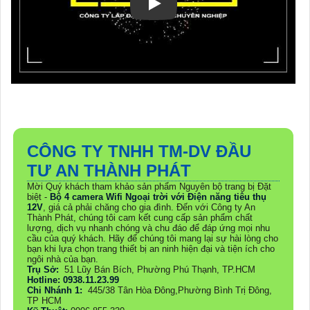
CÔNG TY TNHH TM-DV ĐẦU
TƯ AN THÀNH PHÁT
Mời Quý khách tham khảo sản phẩm Nguyên bộ trang bị Đặt
biệt -
Bộ 4 camera Wifi Ngoại trời với Điện năng tiêu thụ
12V
, giá cả phải chăng cho gia đình. Đến với Công ty An
Thành Phát, chúng tôi cam kết cung cấp sản phẩm chất
lượng, dịch vụ nhanh chóng và chu đáo để đáp ứng mọi nhu
cầu của quý khách. Hãy để chúng tôi mang lại sự hài lòng cho
bạn khi lựa chọn trang thiết bị an ninh hiện đại và tiện ích cho
ngôi nhà của bạn.
Trụ Sở:
51 Lũy Bán Bích, Phường Phú Thạnh, TP.HCM
Hotline: 0938.11.23.99
Chi Nhánh 1:
445/38 Tân Hòa Đông,Phường Bình Trị Đông,
TP HCM