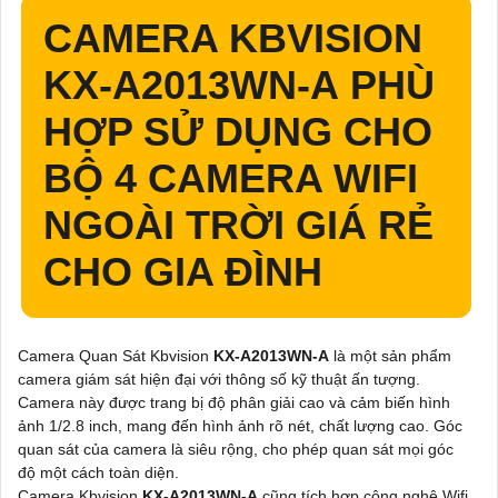
CAMERA KBVISION
KX-A2013WN-A
PHÙ
HỢP SỬ DỤNG CHO
BỘ 4 CAMERA WIFI
NGOÀI TRỜI GIÁ RẺ
CHO GIA ĐÌNH
Camera Quan Sát Kbvision
KX-A2013WN-A
là một sản phẩm
camera giám sát hiện đại với thông số kỹ thuật ấn tượng.
Camera này được trang bị độ phân giải cao và cảm biến hình
ảnh 1/2.8 inch, mang đến hình ảnh rõ nét, chất lượng cao. Góc
quan sát của camera là siêu rộng, cho phép quan sát mọi góc
độ một cách toàn diện.
Camera Kbvision
KX-A2013WN-A
cũng tích hợp công nghệ Wifi